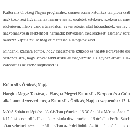
Kulturális Örökség Napjai programhoz számos római katolikus templom csatl
nagyközönség figyelmének ráirányítása az épületek értékeire, azokéra is, am
időlegesen, illetve csak a társadalom egyes rétegei által látogathatók, esetle
hagyományosan szeptember harmadik hétvégéjén megrendezett esemény során 
helyszín kapuja nyílik meg díjmentesen a látogatók előtt.
Mindenki számára fontos, hogy megismerje szűkebb és tágabb környezete építe
ösztönöz arra, hogy azokat fenntartsuk és megőrizzük. Ez egyben erősíti a la
kötődést és az azonosságtudatot is.
Kulturális Örökség Napjai
Hargita Megye Tanácsa, a Hargita Megyei Kulturális Központ és a Cult
alkalommal szervezi meg a Kulturális Örökség Napjait szeptember 17–1
Máthé Zoltán műépítész előadásában pénteken 13.30 órától a Márton Áron Gi
felújítási terveiről hallhatunk az iskola dísztermében. 16 órától a Petőfi Sánd
sétán vehetnek részt a Petőfi utcában az érdeklődők. Az itt található épületek 