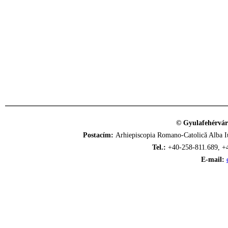
© Gyulafehérvár
Postacím:
Arhiepiscopia Romano-Catolică Alba Iu
Tel.:
+40-258-811.689, +
E-mail: