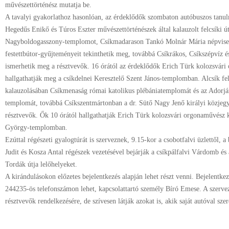
művészettörténész mutatja be.
A tavalyi gyakorlathoz hasonlóan, az érdeklődők szombaton autóbuszos tanu
Hegedűs Enikő és Túros Eszter művészettörténészek által kalauzolt felcsíki út
Nagyboldogasszony-templomot, Csíkmadarason Tankó Molnár Mária népvisele
festettbútor-gyűjteményeit tekinthetik meg, továbbá Csíkrákos, Csíkszépvíz 
ismerhetik meg a résztvevők. 16 órától az érdeklődők Erich Türk kolozsvári
hallgathatják meg a csíkdelnei Keresztelő Szent János-templomban. Alcsík fel
kalauzolásában Csíkmenaság római katolikus plébániatemplomát és az Adorjá
templomát, továbbá Csíkszentmártonban a dr. Sütő Nagy Jenő királyi közjegy
résztvevők. Ők 10 órától hallgathatják Erich Türk kolozsvári orgonaművész k
György-templomban.
Ezúttal régészeti gyalogtúrát is szerveznek, 9.15-kor a csobotfalvi üzlettől,
Judit és Kosza Antal régészek vezetésével bejárják a csíkpálfalvi Várdomb és 
Tordák útja lelőhelyeket.
A kirándulásokon előzetes bejelentkezés alapján lehet részt venni. Bejelent
244235-ös telefonszámon lehet, kapcsolattartó személy Bíró Emese. A szerve
résztvevők rendelkezésére, de szívesen látják azokat is, akik saját autóval sze