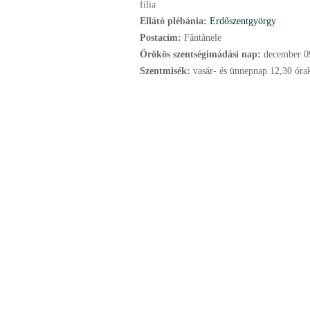
filia
Ellátó plébánia:
Erdőszentgyörgy
Postacím:
Fântânele
Örökös szentségimádási nap:
december
0
Szentmisék:
vasár- és ünnepnap 12,30 óra