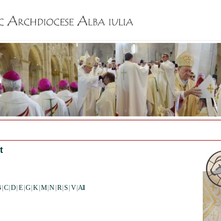
Jump to navigation
t
B
|
C
|
D
|
E
|
G
|
K
|
M
|
N
|
R
|
S
|
V
|
All