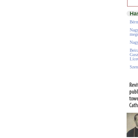
Ha
Bérm
Nagy
megú
Nagy
Beir
Gusz
Líc
Szen