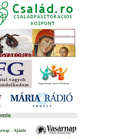
emle
árnap - Ajánló