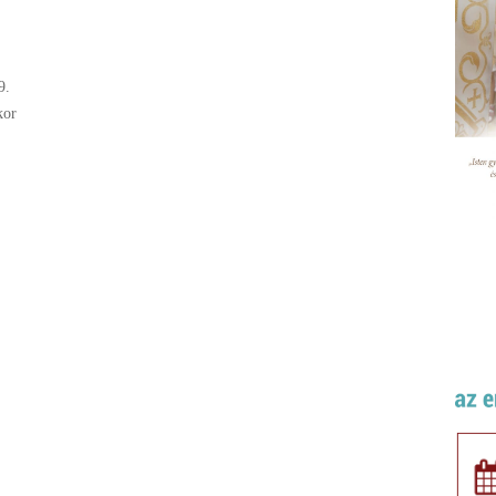
9.
kor