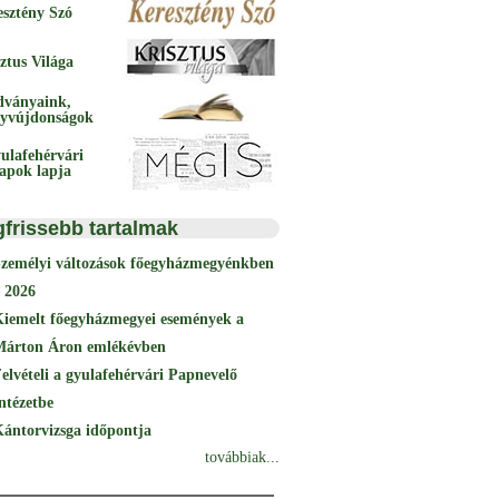
esztény Szó
ztus Világa
dványaink,
yvújdonságok
ulafehérvári
papok lapja
gfrissebb tartalmak
Személyi változások főegyházmegyénkben
 2026
Kiemelt főegyházmegyei események a
Márton Áron emlékévben
elvételi a gyulafehérvári Papnevelő
ntézetbe
ántorvizsga időpontja
továbbiak...