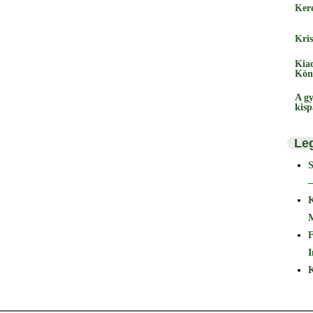
Ker
Kris
Kia
Kön
A gy
kis
Le
–
F
I
K