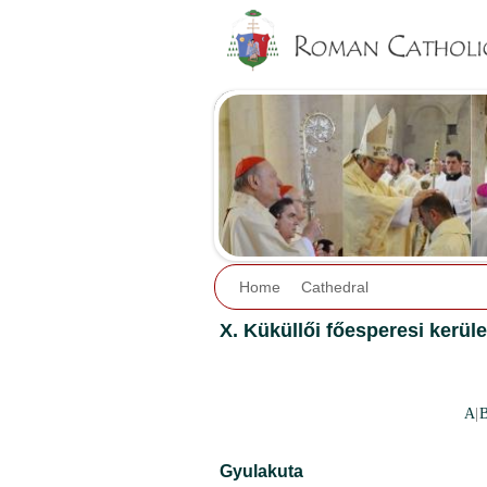
Home
Cathedral
X. Küküllői főesperesi kerüle
A
|
Gyulakuta