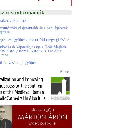
sznos információk
álások 2025-ben
csütörtöki olajszentelés és a papi ígéretek
jítása
pénteki gyűjtés a Szentföld megsegítésére
atkozás és képességvizsga a Gróf Majláth
táv Károly Római Katolikus Teológiai
eumba
tírás-vasárnapi gyűjtés
More...