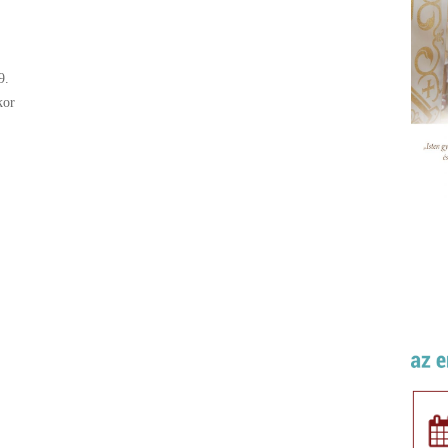
9.
kor