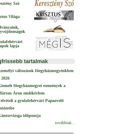
esztény Szó
ztus Világa
dványaink,
yvújdonságok
ulafehérvári
papok lapja
gfrissebb tartalmak
Személyi változások főegyházmegyénkben
 2026
Kiemelt főegyházmegyei események a
Márton Áron emlékévben
elvételi a gyulafehérvári Papnevelő
ntézetbe
ántorvizsga időpontja
továbbiak...