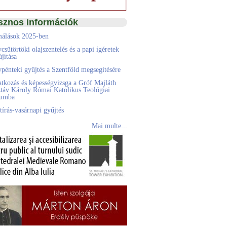
sznos információk
álások 2025-ben
csütörtöki olajszentelés és a papi ígéretek
jítása
pénteki gyűjtés a Szentföld megsegítésére
atkozás és képességvizsga a Gróf Majláth
táv Károly Római Katolikus Teológiai
eumba
tírás-vasárnapi gyűjtés
Mai multe...