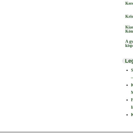
Ker
Kris
Kia
Kön
A gy
kis
Le
–
F
I
K