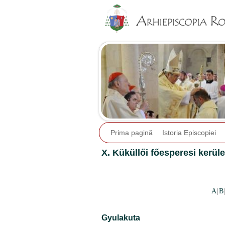
Prima pagină
Istoria Episcopiei
X. Küküllői főesperesi kerüle
A
|
B
Gyulakuta