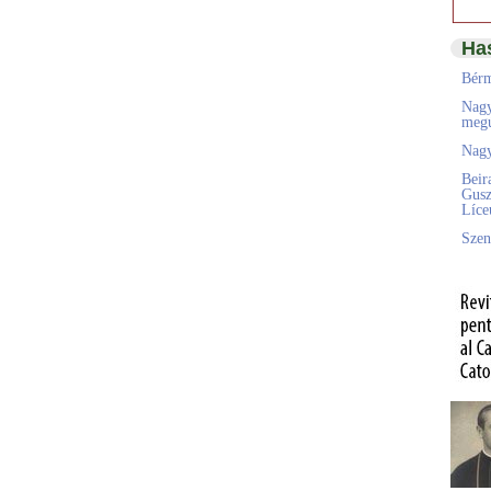
Ha
Bérm
Nagy
megú
Nagy
Beir
Gusz
Líc
Szen