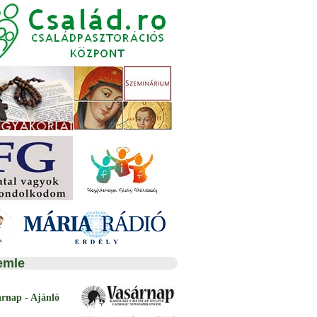
emle
árnap - Ajánló