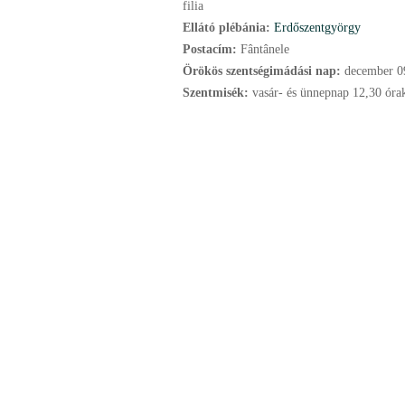
filia
Ellátó plébánia:
Erdőszentgyörgy
Postacím:
Fântânele
Örökös szentségimádási nap:
december
0
Szentmisék:
vasár- és ünnepnap 12,30 óra