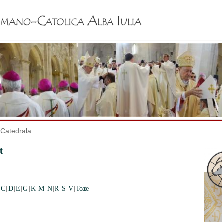
Jump to navigation
Catedrala
t
|
C
|
D
|
E
|
G
|
K
|
M
|
N
|
R
|
S
|
V
|
Toate