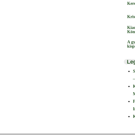
Ker
Kris
Kia
Kön
A gy
kis
Le
–
F
I
K