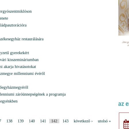
yergyószentmiklóson
enete
aládpasztorációra
zékesegyház restaurálására
lyzetű gyerekekért
rvári kisszemináriumban
zni akarja hivatásotokat
ázmegye millenniumi évéről
 főegyházmegyéről
lenniumi záróünnepségének a programja
megyénkben
7
138
139
140
141
142
143
következő ›
utolsó »