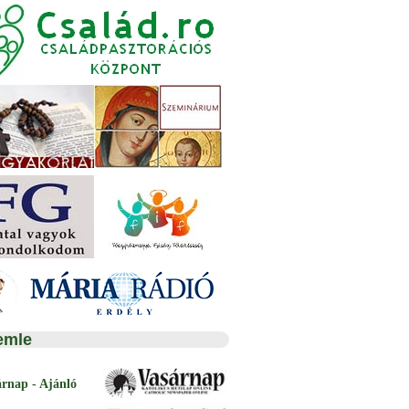
emle
árnap - Ajánló