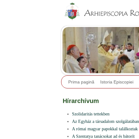
Prima pagină
Istoria Episcopiei
Hírarchívum
Szolidaritás tettekben
Az Egyház a társadalom szolgálatában
A római magyar papokkal találkoztak
A Szentatya tanácsokat ad és bátorít