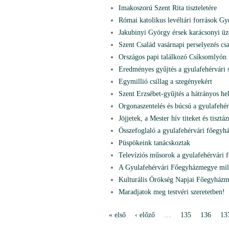
Imakoszorú Szent Rita tiszteletére
Római katolikus levéltári források G
Jakubinyi György érsek karácsonyi üz
Szent Család vasárnapi perselyezés cs
Országos papi találkozó Csíksomlyón
Eredményes gyűjtés a gyulafehérvári s
Egymillió csillag a szegényekért
Szent Erzsébet-gyűjtés a hátrányos he
Orgonaszentelés és búcsú a gyulafehé
Jöjjetek, a Mester hív titeket és tisztá
Összefoglaló a gyulafehérvári főegyh
Püspökeink tanácskoztak
Televíziós műsorok a gyulafehérvári
A Gyulafehérvári Főegyházmegye mil
Kulturális Örökség Napjai Főegyház
Maradjatok meg testvéri szeretetben!
« első
‹ előző
…
135
136
13
P