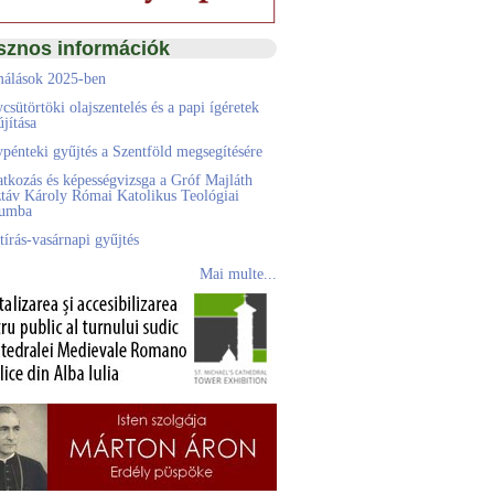
sznos információk
álások 2025-ben
csütörtöki olajszentelés és a papi ígéretek
jítása
pénteki gyűjtés a Szentföld megsegítésére
atkozás és képességvizsga a Gróf Majláth
táv Károly Római Katolikus Teológiai
eumba
tírás-vasárnapi gyűjtés
Mai multe...