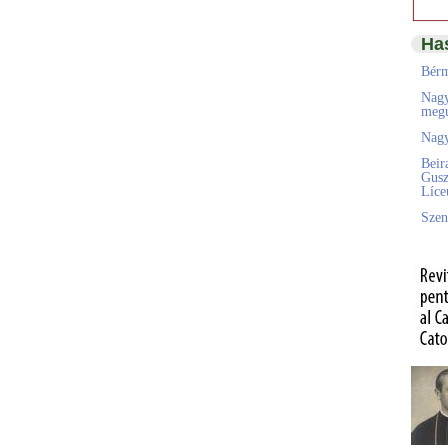
Ha
Bérm
Nagy
megú
Nagy
Beir
Gusz
Líc
Szen