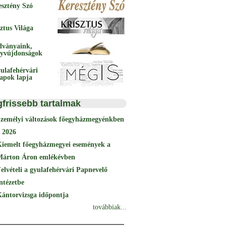
esztény Szó
ztus Világa
dványaink,
yvújdonságok
ulafehérvári
papok lapja
gfrissebb tartalmak
Személyi változások főegyházmegyénkben
 2026
Kiemelt főegyházmegyei események a
Márton Áron emlékévben
elvételi a gyulafehérvári Papnevelő
ntézetbe
ántorvizsga időpontja
továbbiak...