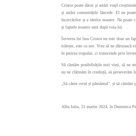
Cristos poate dărui și astăzi viață creștinis
și astăzi comunitățile lâncede. El ne poate
încercărilor și a ideilor noastre. Ne poate 
și faptele noastre sunt după voia lui.
Învierea lui Isus Cristos nu este doar un fap
trăiește, este cu noi. Vrea să ne dăruiască 
în pieirea trupului, ci transcende prin învier
Să căutăm posibilitățile noii vieți, să ne 
nu ne clătinăm în credință, să perseverăm în
„Să cânte cerul și pământul”, și să cântăm și
Alba Iulia, 31 martie 2024, în Duminica Pa