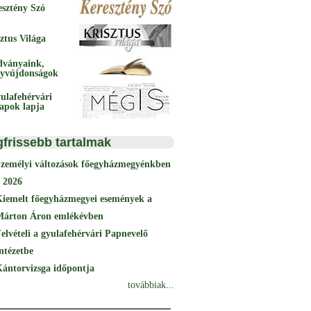
esztény Szó
ztus Világa
dványaink,
yvújdonságok
ulafehérvári
papok lapja
gfrissebb tartalmak
Személyi változások főegyházmegyénkben
 2026
Kiemelt főegyházmegyei események a
Márton Áron emlékévben
elvételi a gyulafehérvári Papnevelő
ntézetbe
ántorvizsga időpontja
továbbiak...