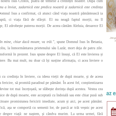
 nostru Isus Cristos, piatra de temelie a credinței noastre. După cum
nu a înviat, zadarnică este predica noastră și zadarnică este credința
Domnul Isus a confirmat, că atunci când viața noastră pământească ia
aptă, ci viața fără de sfârșit. El nu neagă faptul morții, nu îl
nge, El zdrobește puterea morții. De aceea cântăm Aleluia, deoarece El
 în mine, chiar dacă moare, va trăi.
”, spune Domnul Isus în Betania,
liu, la înmormântarea prietenului său Lazăr, mort deja de patru zile.
nsformă în prezent. Isus spune despre El însuși, că El este învierea și
viere. Ba mai mult, nu doar că își susține afirmația, ci acea înviere o
cu credința în înviere, cu ideea vieții de după moarte, și de aceea
a fericire, să promită paradisul pe pământ. În acest fel, conștientizarea
devine tot mai încețoșată, se slăbește dorința după acestea. Vestea cea
șnice de după moarte, este acceptată cu îndoială sau este chiar pusă sub
titoare promisiunea fericirii imediate, acum și aici, pe acest pământ.
ifică, așa se comportă cu semenii lor, de parcă ar trăi veșnic pe acest
ie despre viață: ne naștem, și cândva murim. La urma urmei, fără