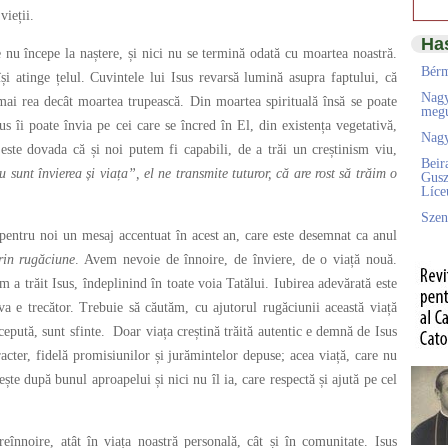
vieții.
Ha
e nu începe la naștere, și nici nu se termină odată cu moartea noastră.
Bérm
își atinge țelul. Cuvintele lui Isus revarsă lumină asupra faptului, că
Nagy
e mai rea decât moartea trupească. Din moartea spirituală însă se poate
megú
sus îi poate învia pe cei care se încred în El, din existența vegetativă,
Nagy
 este dovada că și noi putem fi capabili, de a trăi un creștinism viu,
Beir
u sunt învierea și viața”, el ne transmite tuturor, că are rost să trăim o
Gusz
Líc
Szen
pentru noi un mesaj accentuat în acest an, care este desemnat ca anul
rin rugăciune
. Avem nevoie de înnoire, de înviere, de o viață nouă.
 trăit Isus, îndeplinind în toate voia Tatălui. Iubirea adevărată este
eva e trecător. Trebuie să căutăm, cu ajutorul rugăciunii această viață
ncepută, sunt sfinte. Doar viața creștină trăită autentic e demnă de Isus
acter, fidelă promisiunilor și jurămintelor depuse; acea viață, care nu
ște după bunul aproapelui și nici nu îl ia, care respectă și ajută pe cel
reînnoire, atât în viața noastră personală, cât și în comunitate. Isus