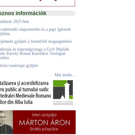
sznos információk
álások 2025-ben
csütörtöki olajszentelés és a papi ígéretek
jítása
pénteki gyűjtés a Szentföld megsegítésére
atkozás és képességvizsga a Gróf Majláth
táv Károly Római Katolikus Teológiai
eumba
tírás-vasárnapi gyűjtés
Mai multe...