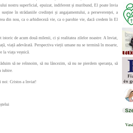
mului nostru superficial, epuizat, indiferent și muribund, El poate învia
 susține în strădaniile credinței și angajamentului, a perseverenței, a
crea din nou, ca o arhidieceză vie, ca o parohie vie, dacă credem în El
t istoric de acum două milenii, ci și realitatea zilelor noastre. A înviat,
viață, viață adevărată. Perspectiva vieții umane nu se termină în moarte,
e la viața veșnică.
străduim să ne reînnoim, să nu lâncezim, să nu ne pierdem speranța, să
 iubire.
 noi: Cristos a înviat!
ștelui
Sz
Vas