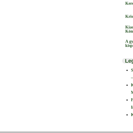
Ker
Kris
Kia
Kön
A gy
kis
Le
–
F
I
K