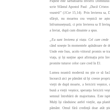
Paștele este sărbătoarea Învierii Domnului
scrie Sfântul Apostol Paul: „
Dacă Cristos 
voastră
”
(
1Cor
15,14). Prin învierea sa, 
sfârșit, nu moartea cea veșnică ne aște
înfrumusețează, ci prin învierea sa îl învi
a înviat, după cum dinainte a spus.
„Eu sunt învierea și viața. Cel care crede
când sosește în momentele apăsătoare de do
Unde este Isus, acolo viitorul promis se tra
viața, și își susține apoi afirmația prin în
promite tuturor celor care cred în El.
Lumea noastră modernă nu știe ce să facă 
încearcă aici pe pământ să își creeze propri
vieții de după moarte, a fericirii veșnice, 
bună a vieții veșnice, speranța fericirii ve
semnul întrebării de majoritatea. Este ispi
Mulți își rânduiesc astfel viețile, așa plan
pământ. Omul fără credință doar atât șt