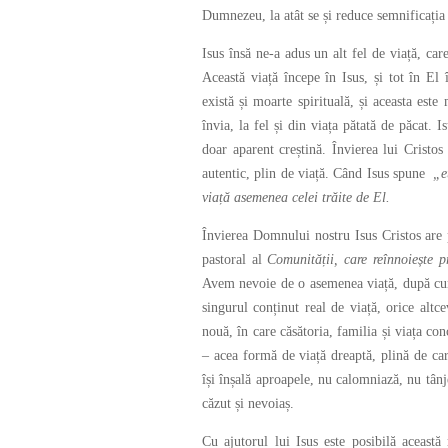
Dumnezeu, la atât se și reduce semnificația 
Isus însă ne-a adus un alt fel de viață, car
Această viață începe în Isus, și tot în El 
există și moarte spirituală, și aceasta est
învia, la fel și din viața pătată de păcat. I
doar aparent creștină. Învierea lui Cristos
autentic, plin de viață. Când Isus spune
„e
viață asemenea celei trăite de El.
Învierea Domnului nostru Isus Cristos are 
pastoral al
Comunității, care reînnoiește p
Avem nevoie de o asemenea viață, după cum a
singurul conținut real de viață, orice altc
nouă, în care căsătoria, familia și viața co
– acea formă de viață dreaptă, plină de car
își înșală aproapele, nu calomniază, nu tânje
căzut și nevoiaș.
Cu ajutorul lui Isus este posibilă această 