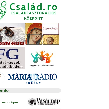
emle
árnap - Ajánló