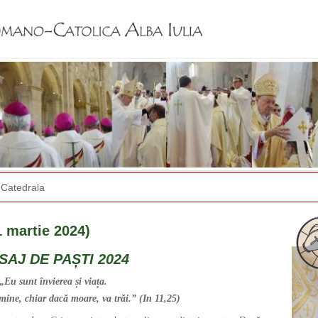
Jump to navigation
Catedrala
 martie 2024)
SAJ DE PAȘTI 2024
„Eu sunt învierea și viața.
 mine, chiar dacă moare, va trăi.”
(
In
11,25)