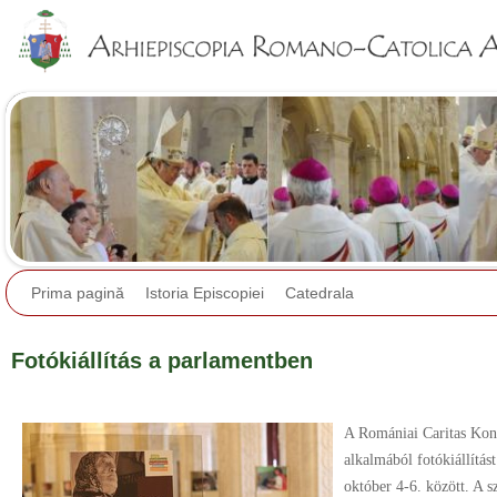
Jump to navigation
Prima pagină
Istoria Episcopiei
Catedrala
Fotókiállítás a parlamentben
A Romániai Caritas Konf
alkalmából fotókiállítás
október 4-6. között. A s