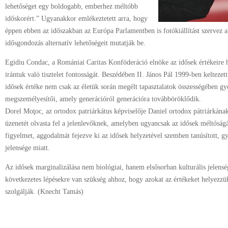
lehetőséget egy boldogabb, emberhez méltóbb
időskorért.” Ugyanakkor emlékeztetett arra, hogy
éppen ebben az időszakban az Európa Parlamentben is fotókiállítást szervez a
idősgondozás alternatív lehetőségeit mutatják be.
Egidiu Condac, a Romániai Caritas Konföderáció elnöke az idősek értékeire hí
irántuk való tisztelet fontosságát. Beszédében II. János Pál 1999-ben keltezett
idősek értéke nem csak az életük során megélt tapasztalatok összességében gy
megszemélyesítői, amely generációról generációra továbböröklődik.
Dorel Moţoc, az ortodox patriárkátus képviselője Daniel ortodox pátriárkának
üzenetét olvasta fel a jelenlevőknek, amelyben ugyancsak az idősek méltóságá
figyelmet, aggodalmát fejezve ki az idősek helyzetével szemben tanúsított, g
jelensége miatt.
Az idősek marginalizálása nem biológiai, hanem elsősorban kulturális jelensé
következetes lépésekre van szükség ahhoz, hogy azokat az értékeket helyezzük
szolgálják. (Knecht Tamás)