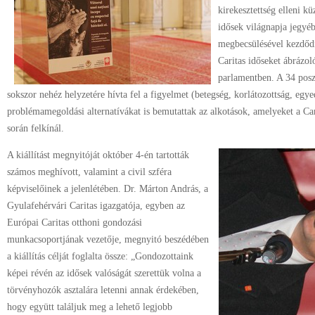
kirekesztettség elleni k
idősek világnapja jegyé
megbecsülésével kezdődik
Caritas időseket ábrázo
parlamentben. A 34 posz
sokszor nehéz helyzetére hívta fel a figyelmet (betegség, korlátozottság, eg
problémamegoldási alternatívákat is bemutattak az alkotások, amelyeket a C
során felkínál.
A kiállítást megnyitóját október 4-én tartották
számos meghívott, valamint a civil szféra
képviselőinek a jelenlétében. Dr. Márton András, a
Gyulafehérvári Caritas igazgatója, egyben az
Európai Caritas otthoni gondozási
munkacsoportjának vezetője, megnyitó beszédében
a kiállítás célját foglalta össze: „Gondozottaink
képei révén az idősek valóságát szerettük volna a
törvényhozók asztalára letenni annak érdekében,
hogy együtt találjuk meg a lehető legjobb