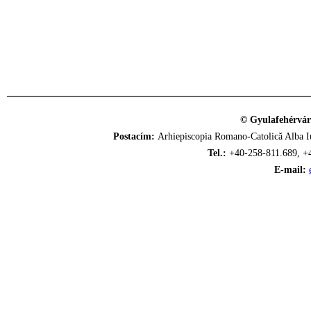
© Gyulafehérvár
Postacím:
Arhiepiscopia Romano-Catolică Alba Iu
Tel.:
+40-258-811.689, +
E-mail: