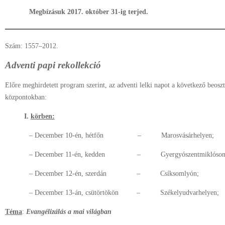
Megbízásuk 2017. október 31-ig terjed.
Szám: 1557–2012.
Adventi papi rekollekció
Előre meghirdetett program szerint, az adventi lelki napot a következő beoszt
központokban:
I.
körben:
– December 10-én, hétfőn
–
Marosvásárhelyen;
– December 11-én, kedden
–
Gyergyószentmiklóson
– December 12-én, szerdán
–
Csíksomlyón;
– December 13-án, csütörtökön
–
Székelyudvarhelyen;
Téma
:
Evangélizálás a mai világban