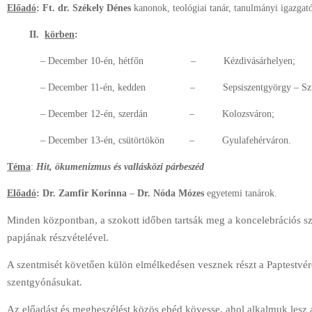
Előadó
:
Ft. dr. Székely Dénes
kanonok, teológiai tanár, tanulmányi igazgat
II.
körben
:
– December 10-én, hétfőn
–
Kézdivásárhelyen;
– December 11-én, kedden
–
Sepsiszentgyörgy – Sz
– December 12-én, szerdán
–
Kolozsváron;
– December 13-én, csütörtökön
–
Gyulafehérváron.
Téma
:
Hit, ökumenizmus és vallásközi párbeszéd
Előadó
: Dr. Zamfir Korinna
–
Dr. Nóda Mózes
egyetemi tanárok.
Minden központban, a szokott időben tartsák meg a koncelebrációs sz
papjának részvételével.
A szentmisét követően külön elmélkedésen vesznek részt a Paptestvér
szentgyónásukat.
Az előadást és megbeszélést közös ebéd kövesse, ahol alkalmuk lesz