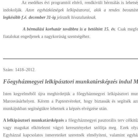
Az esedékes évi programtól eltérő, rendkívüli bérmálás is lehetsé
indokolják.
Azon egyházközségek lelkipásztorai, akik a rendes beosztást
legkésőbb f.é. december 31-ig
jelezzék hivatalunknak.
A bérmálási korhatár továbbra is a betöltött 15. év.
Csak megfele
fiatalokat engedjenek a nagykorúság szentségéhez.
Szám: 1418–2012.
Főegyházmegyei lelkipásztori munkatársképzés indul 
Isten kegyelméből újra meghirdetjük a főegyházmegyei lelkipásztori mun
Marosvásárhelyen. Kérem a Paptestvéreket, hogy biztassák és segítsék azo
munkájukban segítségükre lehetnek a képzés elvégzése után.
A lelkipásztori munkatársképzés
a főegyházmegyei pasztorális terv célkitűz
vagy magukat elkötelezni vágyó keresztényeket szólítja meg. Ezek oly
Egyházzal kapcsolatos ismereteiket szeretnék elmélyíteni, valamint egyhá