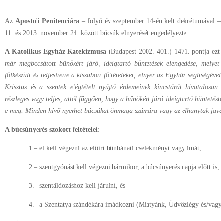
Az
Apostoli Penitenciára
– folyó év szeptember 14-én kelt dekrétumával 
11. és 2013. november 24. között búcsúk elnyerését engedélyezte.
A Katolikus Egyház Katekizmusa
(Budapest 2002. 401.) 1471. pontja ezt 
már megbocsátott bűnökért járó, ideigtartó büntetések elengedése, melyet
fölkészült és teljesítette a kiszabott föltételeket, elnyer az Egyház segítségé
Krisztus és a szentek elégtételt nyújtó érdemeinek kincstárát hivatalosan
részleges vagy teljes, attól függően, hogy a bűnökért járó ideigtartó büntetést
e meg. Minden hívő nyerhet búcsúkat önmaga számára vagy az elhunytak jav
A búcsúnyerés szokott feltételei
:
1.– el kell végezni az előírt bűnbánati cselekményt vagy imát,
2.– szentgyónást kell végezni bármikor, a búcsúnyerés napja előtt is,
3.– szentáldozáshoz kell járulni, és
4.– a Szentatya szándékára imádkozni (Miatyánk, Üdvözlégy és/vagy