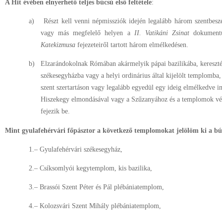
A Hit évében elnyerhető teljes búcsú első feltétele
:
a)
Részt kell venni népmissziók idején legalább három szentbes
vagy más megfelelő helyen a
II. Vatikáni Zsinat
dokument
Katekizmusa
fejezeteiről tartott három elmélkedésen.
b)
Elzarándokolnak Rómában akármelyik pápai bazilikába, kereszt
székesegyházba vagy a helyi ordinárius által kijelölt templomba,
szent szertartáson vagy legalább egyedül egy ideig elmélkedve 
Hiszekegy elmondásával vagy a Szűzanyához és a templomok védő
fejezik be.
Mint gyulafehérvári főpásztor a következő templomokat jelölöm ki a bú
1.– Gyulafehérvári székesegyház,
2.– Csíksomlyói kegytemplom, kis bazilika,
3.– Brassói Szent Péter és Pál plébániatemplom,
4.– Kolozsvári Szent Mihály plébániatemplom,