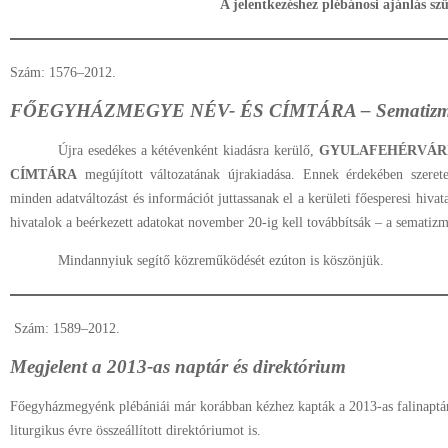
A jelentkezéshez plébánosi ajánlás sz
Szám: 1576–2012.
FŐEGYHÁZMEGYE NÉV- ÉS CÍMTÁRA – Sematizmus
Újra esedékes a kétévenként kiadásra kerülő,
GYULAFEHÉRVÁRI
CÍMTÁRA
megújított változatának újrakiadása. Ennek érdekében szerete
minden adatváltozást és információt juttassanak el a kerületi főesperesi hivata
hivatalok a beérkezett adatokat november 20-ig kell továbbítsák – a sematizm
Mindannyiuk segítő közreműködését ezúton is köszönjük.
Szám: 1589–2012.
Megjelent a 2013-as naptár és direktórium
Főegyházmegyénk plébániái már korábban kézhez kapták a 2013-as falinaptár
liturgikus évre összeállított direktóriumot is.