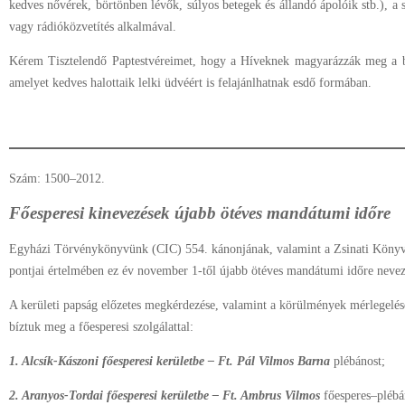
kedves nővérek, börtönben lévők, súlyos betegek és állandó ápolóik stb.), a sz
vagy rádióközvetítés alkalmával.
Kérem Tisztelendő Paptestvéreimet, hogy a Híveknek magyarázzák meg a bú
amelyet kedves halottaik lelki üdvéért is felajánlhatnak esdő formában.
Szám: 1500–2012.
Főesperesi kinevezések újabb ötéves mandátumi időre
Egyházi Törvénykönyvünk (CIC) 554. kánonjának, valamint a Zsinati Köny
pontjai értelmében ez év november 1-től újabb ötéves mandátumi időre nevezt
A kerületi papság előzetes megkérdezése, valamint a körülmények mérlegelés
bíztuk meg a főesperesi szolgálattal:
1. Alcsík-Kászoni főesperesi kerületbe – Ft. Pál Vilmos Barna
plébánost;
2. Aranyos-Tordai főesperesi kerületbe – Ft. Ambrus Vilmos
fő
esperes–plébá