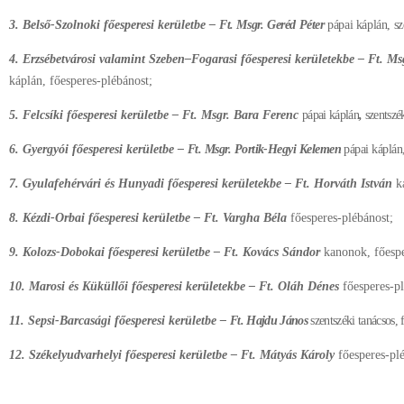
3. Belső-Szolnoki főesperesi kerületbe –
Ft. Msgr. Geréd Péter
pápai káplán, sz
4. Erzsébetvárosi valamint Szeben–Fogarasi főesperesi kerületekbe –
Ft. Ms
káplán, főesperes-plébánost;
5. Felcsíki főesperesi kerületbe –
Ft. Msgr. Bara Ferenc
pápai káplán
,
szentszék
6. Gyergyói főesperesi kerületbe –
Ft. Msgr. Portik-Hegyi Kelemen
pápai káplán
7. Gyulafehérvári és Hunyadi főesperesi kerületekbe – Ft. Horváth István
k
8. Kézdi-Orbai főesperesi kerületbe – Ft. Vargha Béla
főesperes-plébánost;
9. Kolozs-Dobokai főesperesi kerületbe – Ft. Kovács Sándor
kanonok, főespe
10. Marosi és Küküllői főesperesi kerületekbe – Ft. Oláh Dénes
főesperes-pl
11. Sepsi-Barcasági főesperesi kerületbe –
Ft. Hajdu János
szentszéki tanácsos, 
12. Székelyudvarhelyi főesperesi kerületbe – Ft. Mátyás Károly
főesperes-
pl