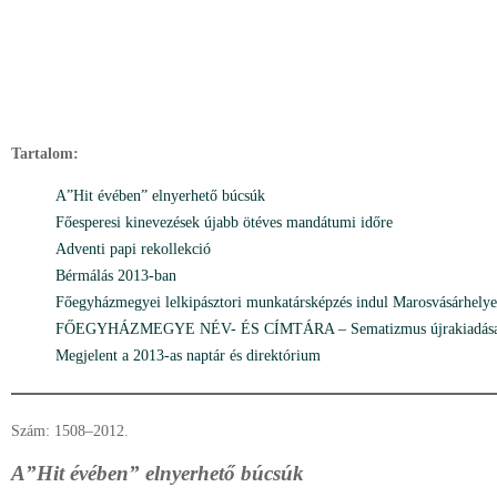
Tartalom:
A”Hit évében” elnyerhető búcsúk
Főesperesi kinevezések újabb ötéves mandátumi időre
Adventi papi rekollekció
Bérmálás 2013-ban
Főegyházmegyei lelkipásztori munkatársképzés indul Marosvásárhely
FŐEGYHÁZMEGYE NÉV- ÉS CÍMTÁRA – Sematizmus újrakiadás
Megjelent a 2013-as naptár és direktórium
Szám: 1508–2012.
A”Hit évében” elnyerhető búcsúk