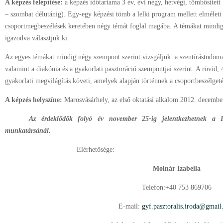
A képzés felépítése:
a képzés időtartama 3 év, évi négy, hétvégi, tömbösített
– szombat délutánig). Egy-egy képzési tömb a lelki program mellett elméle
csoportmegbeszélések keretében négy témát foglal magába. A témákat mindig 
igazodva választjuk ki.
Az egyes témákat mindig négy szempont szerint vizsgáljuk: a szentírástudomán
valamint a diakónia és a gyakorlati pasztoráció szempontjai szerint. A rövid,
gyakorlati megvilágítás követi, amelyek alapján történnek a csoportbeszélge
A képzés helyszíne:
Marosvásárhely, az első oktatási alkalom 2012. decembe
Az érdeklődők folyó év november 25-ig jelentkezhetnek a F
munkatársánál.
Elérhetősége:
Molnár Izabella
Telefon:+40 753 869706
E-mail:
gyf.pasztoralis.iroda@gmai