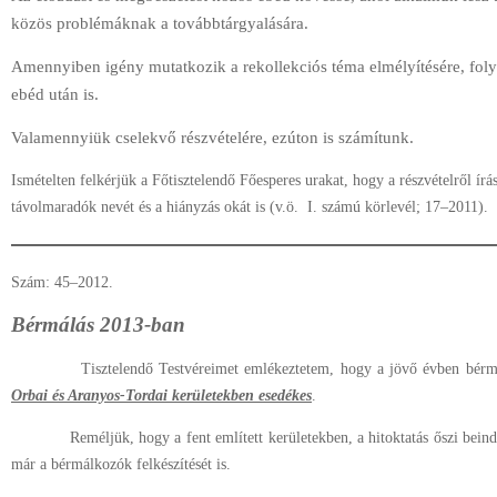
közös problémáknak a továbbtárgyalására.
Amennyiben igény mutatkozik a rekollekciós téma elmélyítésére, folyt
ebéd után is.
Valamennyiük cselekvő részvételére, ezúton is számítunk.
Ismételten felkérjük a Főtisztelendő Főesperes urakat, hogy a részvételről ír
távolmaradók nevét és a hiányzás okát is (v.ö.
I. számú körlevél; 17–2011).
Szám: 45–2012.
Bérmálás 2013-ban
Tisztelendő Testvéreimet emlékeztetem, hogy a jövő évben bérmá
Orbai és Aranyos-Tordai kerületekben esedékes
.
Reméljük, hogy a fent említett kerületekben, a hitoktatás őszi be
már a bérmálkozók felkészítését is.