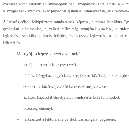
közösség adott keretein és lehetőségein belül szolgálatot is vállalnak. A kur
is szolgál azok számára, akik plébánosi ajánlással rendelkeznek, és a feltétel
A képzés célja:
lelkipásztori munkatársak képzése, a római katolikus Egy
gyakorlati alkalmazása, a vallási műveltség szintjének emelése, a tudato
fejlesztése, szociális, karitatív lelkület, érzékenység fejlesztése, a lektori é
felkészítés.
Mit nyújt a képzés a résztvevőknek
?
–
teológiai ismeretek megszerzését;
–
rálátást Főegyházmegyénk szükségleteire, közösségeinkre, a plébá
–
csoport- és közösségvezetői ismeretek megszerzését;
–
az Isten-kapcsolat elmélyítését, rendszeres lelki feltöltődést;
–
közösség-élményt;
–
felkészítést a lektori, illetve akolitusi szolgálat végzésére.