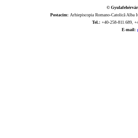
© Gyulafehérvár
Postacím:
Arhiepiscopia Romano-Catolică Alba Iu
Tel.:
+40-258-811.689, +
E-mail: