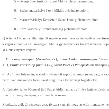
5.– Gyergyószentmiklósi Szent Miklós plébániatemplom,
6.– Székelyudvarhelyi Szent Miklós plébániatemplom,
7.– Marosvásárhelyi Keresztelő Szent János plébániatemplom,
8.– Kézdivásárhelyi Szentháromság plébániatemplom.
c) A helyi Főpásztor által kijelölt napokon részt vesz az ünnepélyes szentmi
a végén elmondja a Hiszekegyet. Mint a gyulafehérvári főegyházmegye Főpá
ki a búcsúnyerés céljára:
– Karácsony ünnepén (december 25.), Szent Család vasárnapján (decemb
31.), Pünkösdvasárnap (május 19.), Szent Péter és Pál apostolok ünnepén (
d)
A
Hit éve
folyamán, szabadon választott napon, a templomban vagy a kápo
bármilyen imakönyvi formulával megújítja a keresztségi fogadásokat.
A Főpásztor teljes búcsúval járó Pápai Áldást adhat a
Hit éve
legjelentősebb n
Krisztus Király ünnepén, a
Hit éve
lezárásakor.
Mindazok, akik törvényesen akadályozva vannak, hogy az előírt rendezvények