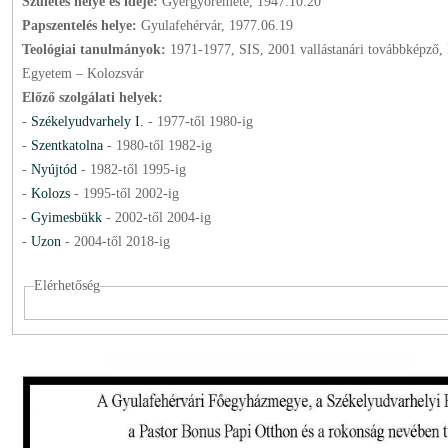
Születés helye és ideje:
Gyergyóremete, 1947.10.20
Papszentelés helye:
Gyulafehérvár, 1977.06.19
Teológiai tanulmányok:
1971-1977, SIS, 2001 vallástanári továbbképző,
Egyetem – Kolozsvár
Előző szolgálati helyek:
-
Székelyudvarhely I.
-
1977
-től
1980
-ig
-
Szentkatolna
-
1980
-től
1982
-ig
-
Nyújtód
-
1982
-től
1995
-ig
-
Kolozs
-
1995
-től
2002
-ig
-
Gyimesbükk
-
2002
-től
2004
-ig
-
Uzon
-
2004
-től
2018
-ig
Elérhetőség