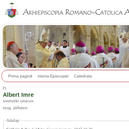
Jump to navigation
Prima pagină
Istoria Episcopiei
Catedrala
Ft.
Albert Imre
szentszéki tanácsos
nyug. plébános
Adatlap