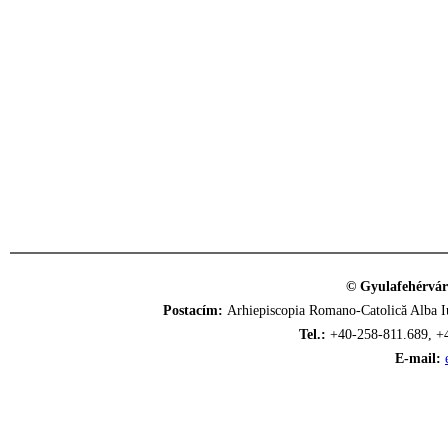
© Gyulafehérvár
Postacím:
Arhiepiscopia Romano-Catolică Alba Iu
Tel.:
+40-258-811.689, +
E-mail: