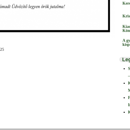
Ker
Kris
Kia
Kön
A gy
kis
/25
Le
–
F
I
K