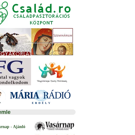
emle
árnap - Ajánló