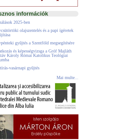
sznos információk
álások 2025-ben
csütörtöki olajszentelés és a papi ígéretek
jítása
pénteki gyűjtés a Szentföld megsegítésére
atkozás és képességvizsga a Gróf Majláth
táv Károly Római Katolikus Teológiai
eumba
tírás-vasárnapi gyűjtés
Mai multe...