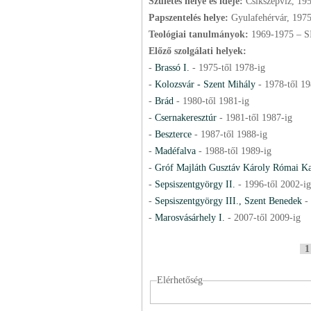
Születés helye és ideje:
Csíkszépvíz, 19
Papszentelés helye:
Gyulafehérvár, 197
Teológiai tanulmányok:
1969-1975 – 
Előző szolgálati helyek:
-
Brassó I.
-
1975
-től
1978
-ig
-
Kolozsvár - Szent Mihály
-
1978
-től
19
-
Brád
-
1980
-től
1981
-ig
-
Csernakeresztúr
-
1981
-től
1987
-ig
-
Beszterce
-
1987
-től
1988
-ig
-
Madéfalva
-
1988
-től
1989
-ig
-
Gróf Majláth Gusztáv Károly Római Ka
-
Sepsiszentgyörgy II.
-
1996
-től
2002
-ig
-
Sepsiszentgyörgy III., Szent Benedek
-
-
Marosvásárhely I.
-
2007
-től
2009
-ig
P
1
a
g
Elérhetőség
i
n
i