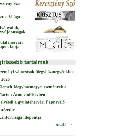
esztény Szó
ztus Világa
dványaink,
yvújdonságok
ulafehérvári
papok lapja
gfrissebb tartalmak
Személyi változások főegyházmegyénkben
 2026
Kiemelt főegyházmegyei események a
Márton Áron emlékévben
elvételi a gyulafehérvári Papnevelő
ntézetbe
ántorvizsga időpontja
továbbiak...