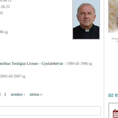
50.04.11
5.06.22
SIS
80
-ig
tolikus Teológiai Líceum – Gyulafehérvár
-
1989
-től
1996
-ig
2002
-től
2007
-ig
2
următor ›
ultima »