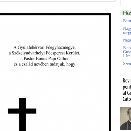
Ha
Bérm
Nagy
megú
Nagy
Beir
Gusz
Líc
Szen