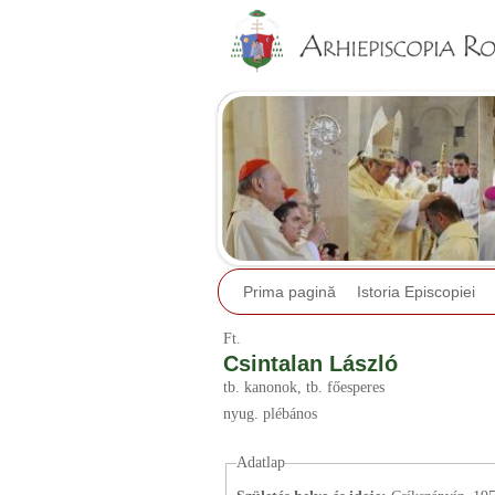
Prima pagină
Istoria Episcopiei
Ft.
Csintalan László
tb. kanonok
, tb. főesperes
nyug. plébános
Adatlap