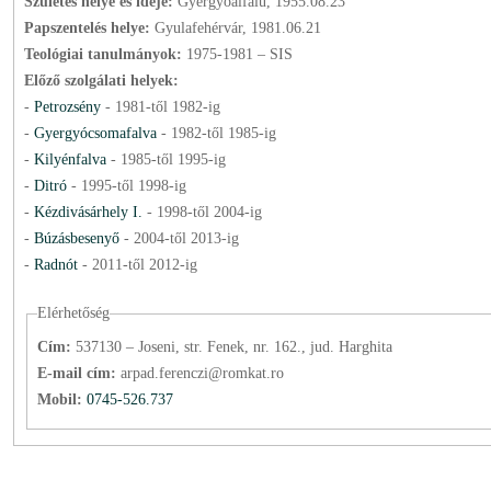
Születés helye és ideje:
Gyergyóalfalu, 1955.08.23
Papszentelés helye:
Gyulafehérvár, 1981.06.21
Teológiai tanulmányok:
1975-1981 – SIS
Előző szolgálati helyek:
-
Petrozsény
-
1981
-től
1982
-ig
-
Gyergyócsomafalva
-
1982
-től
1985
-ig
-
Kilyénfalva
-
1985
-től
1995
-ig
-
Ditró
-
1995
-től
1998
-ig
-
Kézdivásárhely I.
-
1998
-től
2004
-ig
-
Búzásbesenyő
-
2004
-től
2013
-ig
-
Radnót
-
2011
-től
2012
-ig
Elérhetőség
Cím:
537130 – Joseni, str. Fenek, nr. 162., jud. Harghita
E-mail cím:
arpad.ferenczi@romkat.ro
Mobil:
0745-526.737