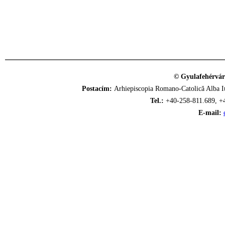
© Gyulafehérvár
Postacím:
Arhiepiscopia Romano-Catolică Alba Iu
Tel.:
+40-258-811.689, +
E-mail: