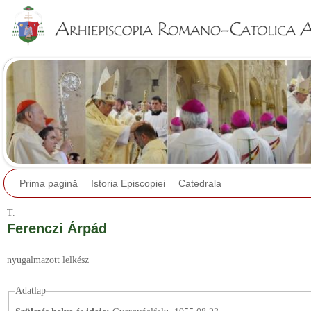
Jump to navigation
Prima pagină
Istoria Episcopiei
Catedrala
T.
Ferenczi Árpád
nyugalmazott lelkész
Adatlap