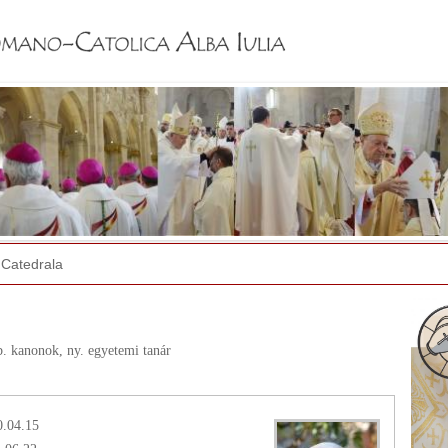
Jump to navigation
Catedrala
tb. kanonok,
ny. egyetemi tanár
0.04.15