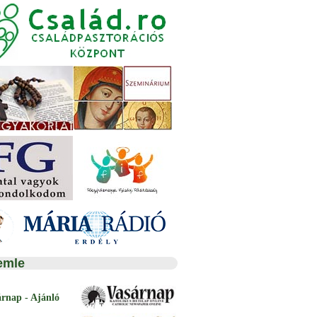
emle
árnap - Ajánló