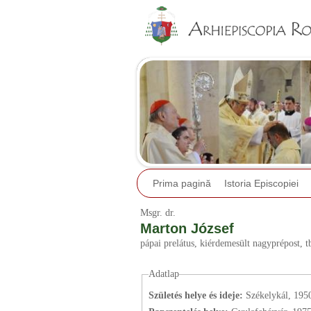
Prima pagină
Istoria Episcopiei
Msgr.
dr.
Marton József
pápai prelátus, kiérdemesült nagyprépost, 
Adatlap
Születés helye és ideje:
Székelykál, 195