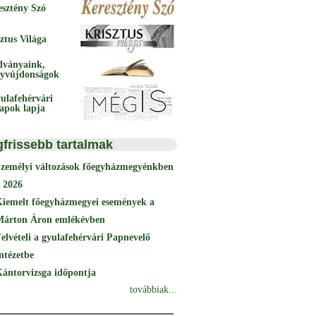
esztény Szó
ztus Világa
dványaink,
yvújdonságok
ulafehérvári
papok lapja
gfrissebb tartalmak
Személyi változások főegyházmegyénkben
 2026
Kiemelt főegyházmegyei események a
Márton Áron emlékévben
elvételi a gyulafehérvári Papnevelő
ntézetbe
ántorvizsga időpontja
továbbiak...