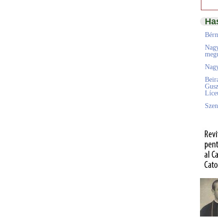
Ha
Bérm
Nagy
megú
Nagy
Beir
Gusz
Líc
Szen