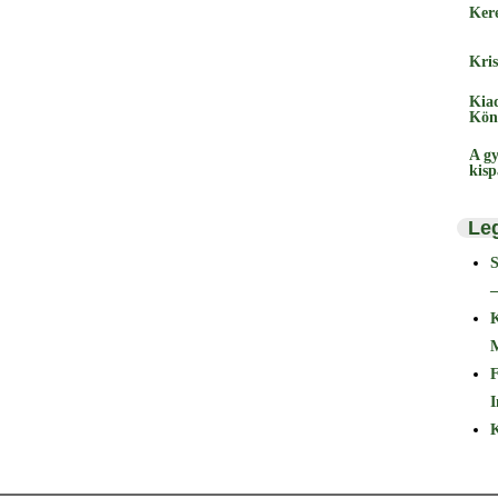
Ker
Kris
Kia
Kön
A gy
kis
Le
–
F
I
K