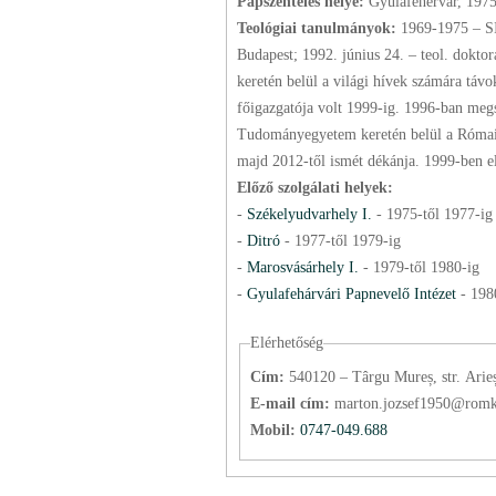
Papszentelés helye:
Gyulafehérvár, 197
Teológiai tanulmányok:
1969-1975 – S
Budapest; 1992. június 24. – teol. dokto
keretén belül a világi hívek számára távo
főigazgatója volt 1999-ig. 1996-ban meg
Tudományegyetem keretén belül a Római 
majd 2012-től ismé
Előző szolgálati helyek:
-
Székelyudvarhely I.
-
1975
-től
1977
-ig
-
Ditró
-
1977
-től
1979
-ig
-
Marosvásárhely I.
-
1979
-től
1980
-ig
-
Gyulafehárvári Papnevelő Intézet
-
198
Elérhetőség
Cím:
540120 – Târgu Mureș, str. Arieș
E-mail cím:
marton.jozsef1950@romk
Mobil:
0747-049.688