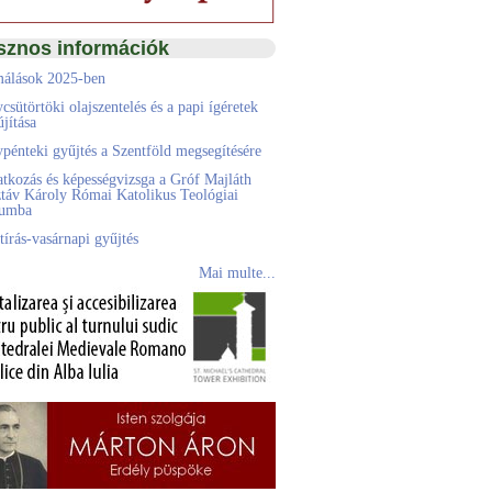
sznos információk
álások 2025-ben
csütörtöki olajszentelés és a papi ígéretek
jítása
pénteki gyűjtés a Szentföld megsegítésére
atkozás és képességvizsga a Gróf Majláth
táv Károly Római Katolikus Teológiai
eumba
tírás-vasárnapi gyűjtés
Mai multe...