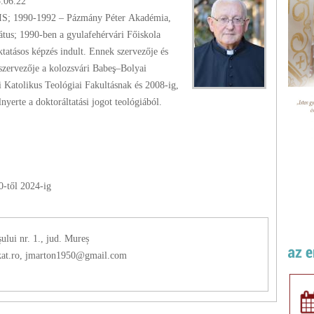
5.06.22
IS; 1990-1992 – Pázmány Péter Akadémia,
rátus; 1990-ben a gyulafehérvári Főiskola
ktatásos képzés indult. Ennek szervezője és
szervezője a kolozsvári Babeş–Bolyai
Katolikus Teológiai Fakultásnak és 2008-ig,
t dékánja. 1999-ben elnyerte a doktoráltatási jogot teológiából.
0
-től
2024
-ig
ului nr. 1., jud. Mureș
at.ro, jmarton1950@gmail.com