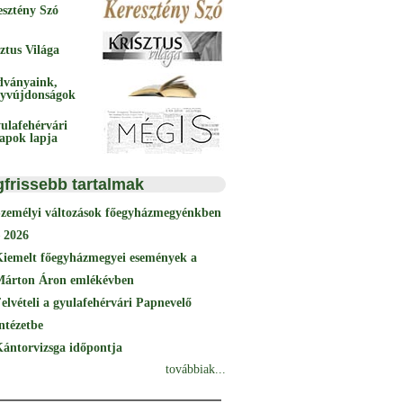
esztény Szó
ztus Világa
dványaink,
yvújdonságok
ulafehérvári
papok lapja
gfrissebb tartalmak
Személyi változások főegyházmegyénkben
 2026
Kiemelt főegyházmegyei események a
Márton Áron emlékévben
elvételi a gyulafehérvári Papnevelő
ntézetbe
ántorvizsga időpontja
továbbiak...