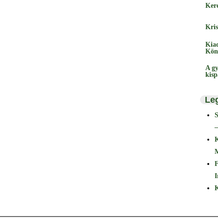
Ker
Kris
Kia
Kön
A gy
kis
Le
–
F
I
K