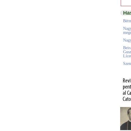
Ha
Bérm
Nagy
megú
Nagy
Beir
Gusz
Líc
Szen