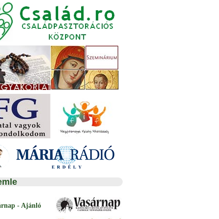
emle
árnap - Ajánló