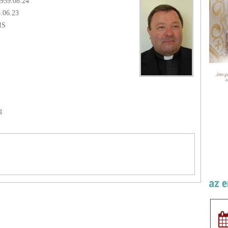
1959.08.24
5.06.23
IS
g