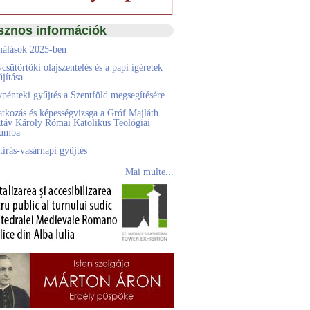
sznos információk
álások 2025-ben
csütörtöki olajszentelés és a papi ígéretek
jítása
pénteki gyűjtés a Szentföld megsegítésére
atkozás és képességvizsga a Gróf Majláth
táv Károly Római Katolikus Teológiai
eumba
tírás-vasárnapi gyűjtés
Mai multe...