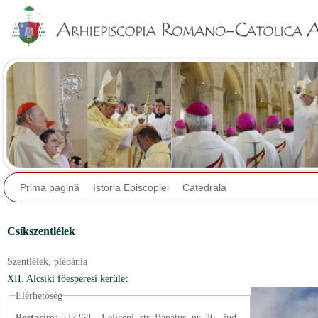
Jump to navigation
Prima pagină
Istoria Episcopiei
Catedrala
Csíkszentlélek
Szentlélek,
plébánia
XII. Alcsíki főesperesi kerület
Elérhetőség
Postacím:
537268 – Leliceni, str. Bánátus, nr. 36., jud.