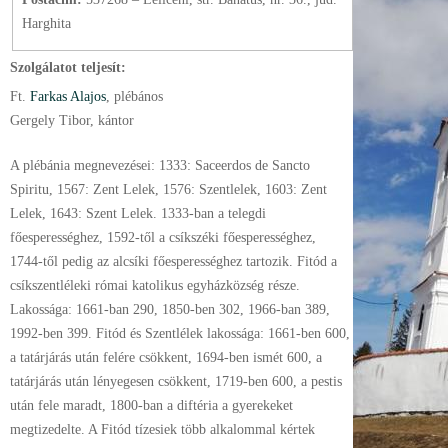
Harghita
Szolgálatot teljesít:
Ft.
Farkas Alajos
, plébános
Gergely Tibor, kántor
A plébánia megnevezései: 1333: Saceerdos de Sancto
Spiritu, 1567: Zent Lelek, 1576: Szentlelek, 1603: Zent
Lelek, 1643: Szent Lelek. 1333-ban a telegdi
főesperességhez, 1592-től a csíkszéki főesperességhez,
1744-től pedig az alcsíki főesperességhez tartozik. Fitód a
csíkszentléleki római katolikus egyházközség része.
Lakossága: 1661-ban 290, 1850-ben 302, 1966-ban 389,
1992-ben 399. Fitód és Szentlélek lakossága: 1661-ben 600,
a tatárjárás után felére csökkent, 1694-ben ismét 600, a
tatárjárás után lényegesen csökkent, 1719-ben 600, a pestis
után fele maradt, 1800-ban a diftéria a gyerekeket
megtizedelte. A Fitód tízesiek több alkalommal kértek