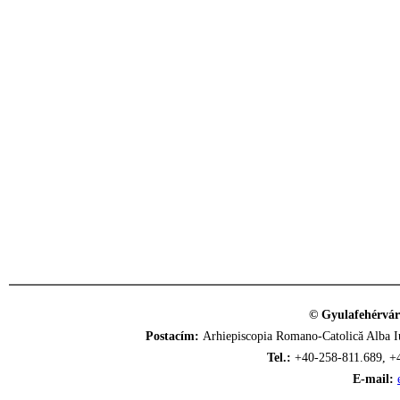
© Gyulafehérvár
Postacím:
Arhiepiscopia Romano-Catolică Alba Iu
Tel.:
+40-258-811.689, +
E-mail: