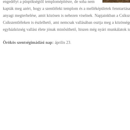
engedélyt a püspökségtől templomépítésre, de soha nem
kapták meg azért, hogy a szentléleki templom és a melléképületek fenntartás
anyagi megterhelése, amit közösen is nehezen viselnek. Napjainkban a Csíksz
Csíkszentléleken is észlelhető, ami nemcsak vallásában osztja meg a közössé
egyházközség vallási élete jónak minősíthető, hiszen még nyári munkálatok i
Örökös szentségimádási nap:
április
23.