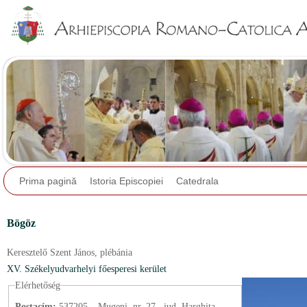
Jump to navigation
Prima pagină
Istoria Episcopiei
Catedrala
Bögöz
Keresztelő Szent János,
plébánia
XV. Székelyudvarhelyi főesperesi kerület
Elérhetőség
Postacím:
537205 – Mugeni, nr. 27., jud. Harghita