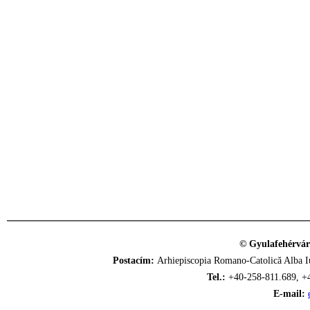
© Gyulafehérvár
Postacím:
Arhiepiscopia Romano-Catolică Alba Iu
Tel.:
+40-258-811.689, +
E-mail: