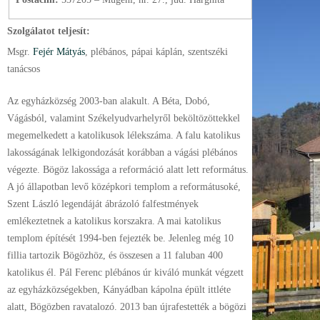
Szolgálatot teljesít:
Msgr.
Fejér Mátyás
, plébános
, pápai káplán
, szentszéki
tanácsos
Az egyházközség 2003-ban alakult. A Béta, Dobó,
Vágásból, valamint Székelyudvarhelyről beköltözöttekkel
megemelkedett a katolikusok lélekszáma. A falu katolikus
lakosságának lelkigondozását korábban a vágási plébános
végezte. Bögöz lakossága a reformáció alatt lett református.
A jó állapotban levő középkori templom a reformátusoké,
Szent László legendáját ábrázoló falfestmények
emlékeztetnek a katolikus korszakra. A mai katolikus
templom építését 1994-ben fejezték be. Jelenleg még 10
fillia tartozik Bögözhöz, és összesen a 11 faluban 400
katolikus él. Pál Ferenc plébános úr kiváló munkát végzett
az egyházközségekben, Kányádban kápolna épült ittléte
alatt, Bögözben ravatalozó. 2013 ban újrafestették a bögözi