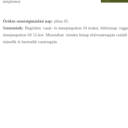
templomot.
Örökös szentségimádási nap:
július
05.
Szentmisék:
Bögözben: vasár- és ünnepnapokon 10 órakor, hétköznap: reggel
ünnepnapokon fél 12-kor. Muzsnában: minden hónap elsővasárnapján családi
második és harmadik vasárnapján.