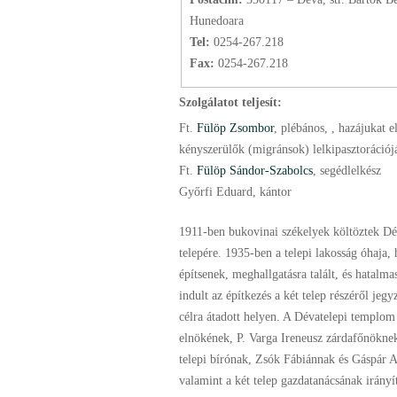
Hunedoara
Tel:
0254-267.218
Fax:
0254-267.218
Szolgálatot teljesít:
Ft.
Fülöp Zsombor
, plébános
, , hazájukat 
kényszerülők (migránsok) lelkipasztorációj
Ft.
Fülöp Sándor-Szabolcs
, segédlelkész
Győrfi Eduard, kántor
1911-ben bukovinai székelyek költöztek Dé
telepére. 1935-ben a telepi lakosság óhaja
építsenek, meghallgatásra talált, és hatalmas
indult az építkezés a két telep részéről jeg
célra átadott helyen. A Dévatelepi templom 
elnökének, P. Varga Ireneusz zárdafőnöknek
telepi bírónak, Zsók Fábiánnak és Gáspár A
valamint a két telep gazdatanácsának irányí