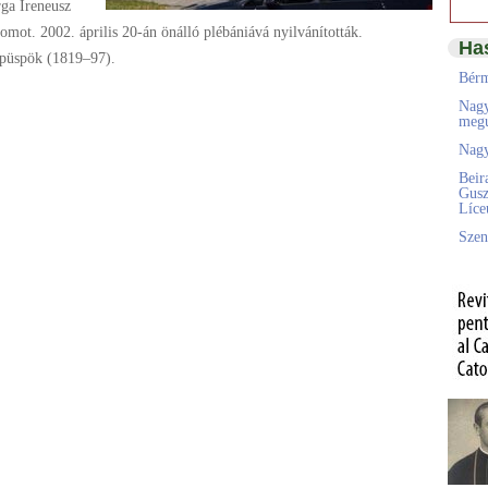
rga Ireneusz
omot. 2002. április 20-án önálló plébániává nyilvánították.
Ha
 püspök (1819–97).
Bérm
Nagy
megú
Nagy
Beir
Gusz
Líc
Szen