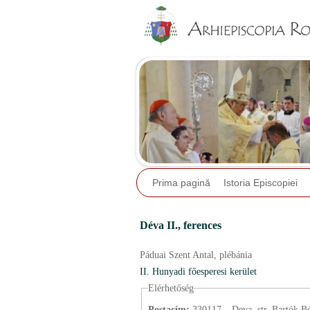
Prima pagină
Istoria Episcopiei
Déva II.,
ferences
Páduai Szent Antal,
plébánia
II. Hunyadi főesperesi kerület
Elérhetőség
Postacím:
330117 – Deva, str. Bartók Bél