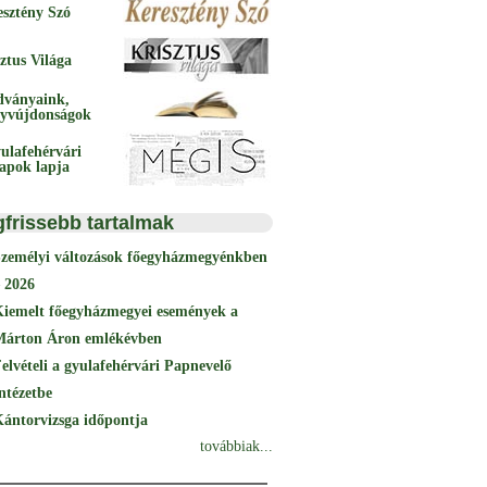
esztény Szó
ztus Világa
dványaink,
yvújdonságok
ulafehérvári
papok lapja
gfrissebb tartalmak
Személyi változások főegyházmegyénkben
 2026
Kiemelt főegyházmegyei események a
Márton Áron emlékévben
elvételi a gyulafehérvári Papnevelő
ntézetbe
ántorvizsga időpontja
továbbiak...