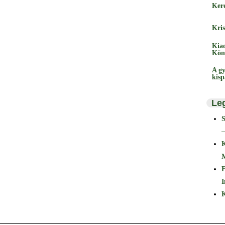
Ker
Kris
Kia
Kön
A gy
kis
Le
–
F
I
K