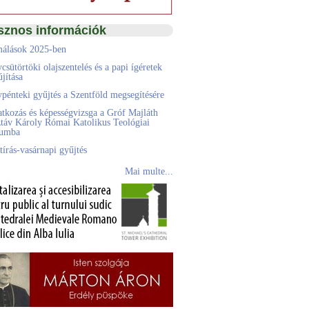
sznos információk
álások 2025-ben
csütörtöki olajszentelés és a papi ígéretek
jítása
pénteki gyűjtés a Szentföld megsegítésére
atkozás és képességvizsga a Gróf Majláth
táv Károly Római Katolikus Teológiai
eumba
tírás-vasárnapi gyűjtés
Mai multe...