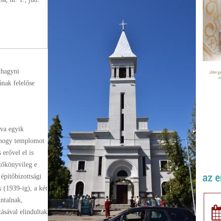
elhagyni
ának felelőse
va egyik
, hogy templomot
 erővel el is
yzőkönyvileg e
építőbizottsági
 (1939-ig), a két
ntalnak,
tásával elindultak