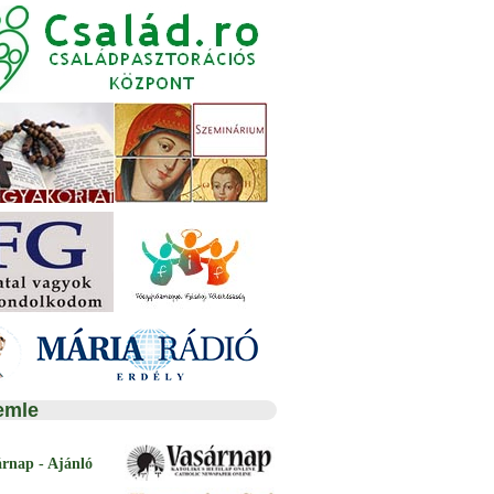
emle
árnap - Ajánló