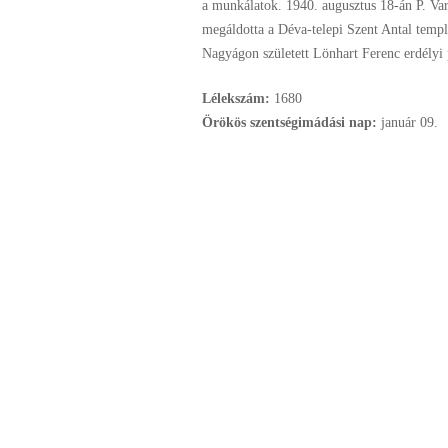
a munkálatok. 1940. augusztus 18-án P. Va
megáldotta a Déva-telepi Szent Antal templ
Nagyágon született Lönhart Ferenc erdélyi
Lélekszám:
1680
Örökös szentségimádási nap:
január
09.