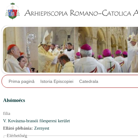
Jump to navigation
Prima pagină
Istoria Episcopiei
Catedrala
Alsómoécs
filia
V. Kovászna-brassói főesperesi kerület
Ellátó plébánia:
Zernyest
Elérhetőség