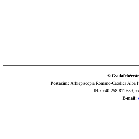
© Gyulafehérvár
Postacím:
Arhiepiscopia Romano-Catolică Alba Iu
Tel.:
+40-258-811.689, +
E-mail: