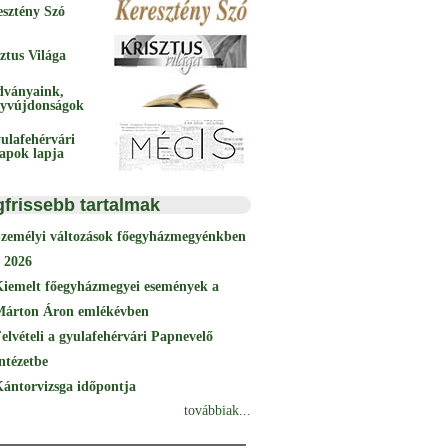
esztény Szó
ztus Világa
dványaink,
yvújdonságok
ulafehérvári
papok lapja
gfrissebb tartalmak
Személyi változások főegyházmegyénkben
 2026
Kiemelt főegyházmegyei események a
Márton Áron emlékévben
elvételi a gyulafehérvári Papnevelő
ntézetbe
ántorvizsga időpontja
továbbiak...