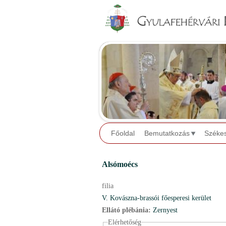
Főoldal
Bemutatkozás
Széke
Alsómoécs
filia
V. Kovászna-brassói főesperesi kerület
Ellátó plébánia:
Zernyest
Elérhetőség