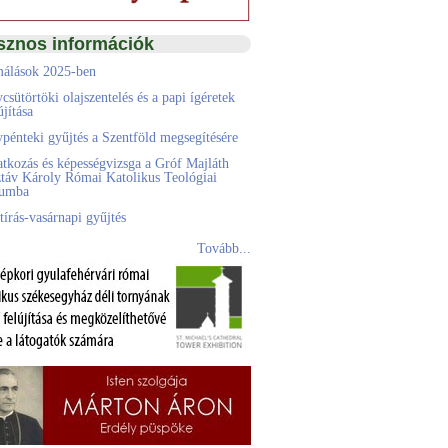
sznos információk
álások 2025-ben
csütörtöki olajszentelés és a papi ígéretek
jítása
pénteki gyűjtés a Szentföld megsegítésére
atkozás és képességvizsga a Gróf Majláth
táv Károly Római Katolikus Teológiai
eumba
tírás-vasárnapi gyűjtés
Tovább...