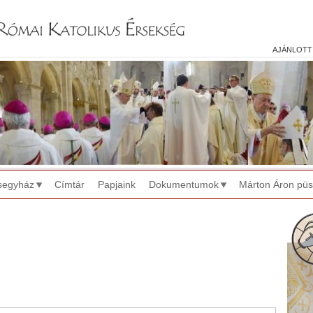
Jump to navigation
ajánlott
segyház
Címtár
Papjaink
Dokumentumok
Márton Áron pü