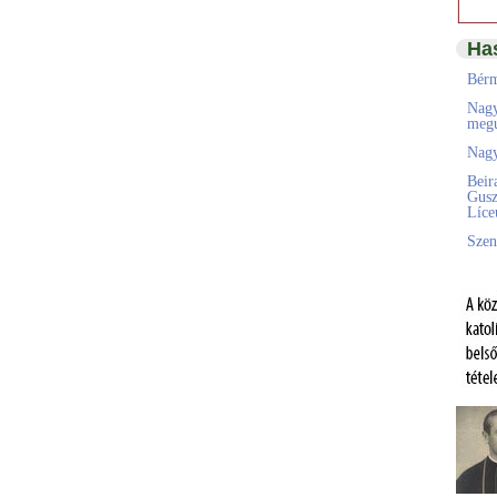
Ha
Bérm
Nagy
megú
Nagy
Beir
Gusz
Líc
Szen