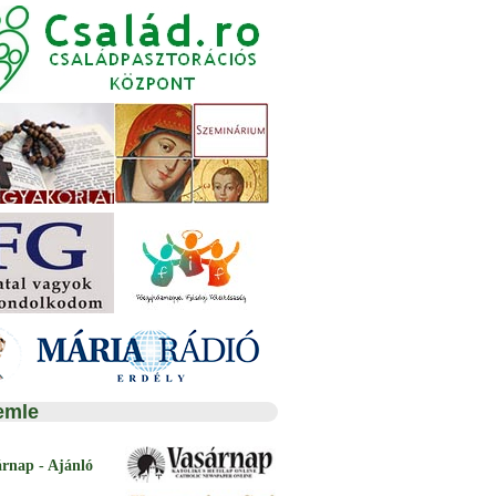
emle
árnap - Ajánló