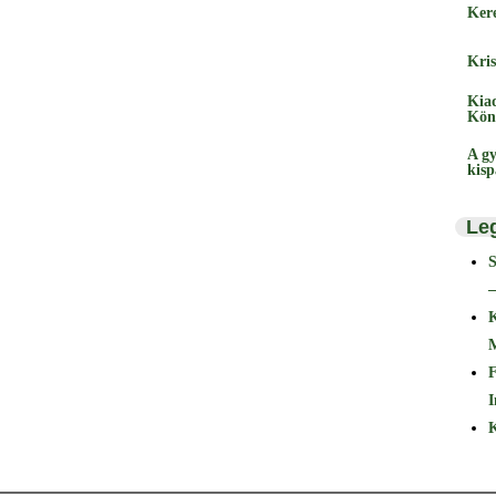
Ker
Kris
Kia
Kön
A gy
kis
Le
–
F
I
K