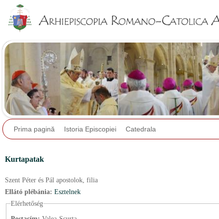
Jump to navigation
Prima pagină
Istoria Episcopiei
Catedrala
Kurtapatak
Szent Péter és Pál apostolok,
filia
Ellátó plébánia:
Esztelnek
Elérhetőség
Postacím:
Valea-Scurta