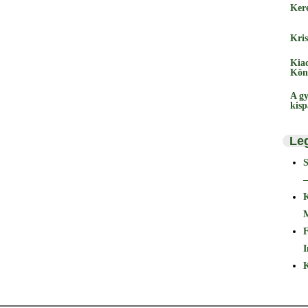
Ker
Kris
Kia
Kön
A gy
kis
Le
–
F
I
K