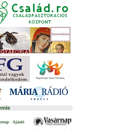
emle
árnap - Ajánló