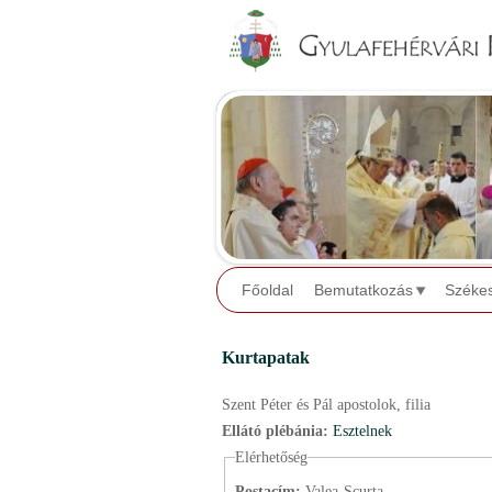
Főoldal
Bemutatkozás
Széke
Kurtapatak
Szent Péter és Pál apostolok,
filia
Ellátó plébánia:
Esztelnek
Elérhetőség
Postacím:
Valea-Scurta