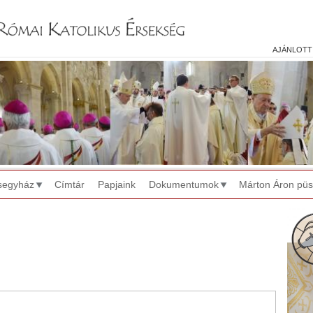
Jump to navigation
ajánlott
segyház
Címtár
Papjaink
Dokumentumok
Márton Áron pü