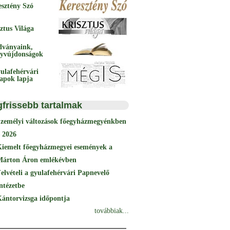
esztény Szó
ztus Világa
dványaink,
yvújdonságok
ulafehérvári
papok lapja
gfrissebb tartalmak
Személyi változások főegyházmegyénkben
 2026
Kiemelt főegyházmegyei események a
Márton Áron emlékévben
elvételi a gyulafehérvári Papnevelő
ntézetbe
ántorvizsga időpontja
továbbiak...