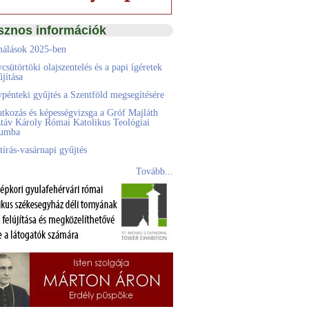
sznos információk
álások 2025-ben
csütörtöki olajszentelés és a papi ígéretek
jítása
pénteki gyűjtés a Szentföld megsegítésére
atkozás és képességvizsga a Gróf Majláth
táv Károly Római Katolikus Teológiai
eumba
tírás-vasárnapi gyűjtés
Tovább...