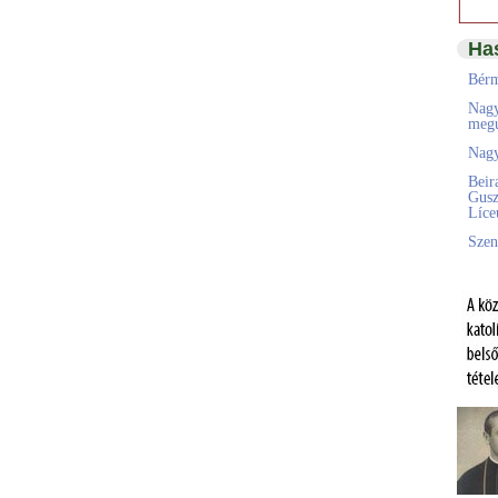
Ha
Bérm
Nagy
megú
Nagy
Beir
Gusz
Líc
Szen