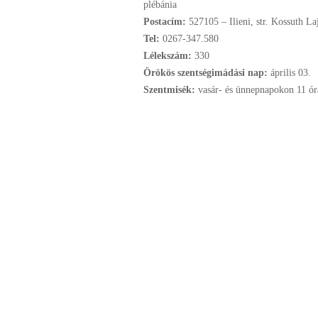
plébánia
Postacím:
527105 – Ilieni, str. Kossuth La
Tel:
0267-347.580
Lélekszám:
330
Örökös szentségimádási nap:
április
03.
Szentmisék:
vasár- és ünnepnapokon 11 óra