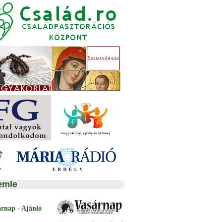
emle
árnap - Ajánló