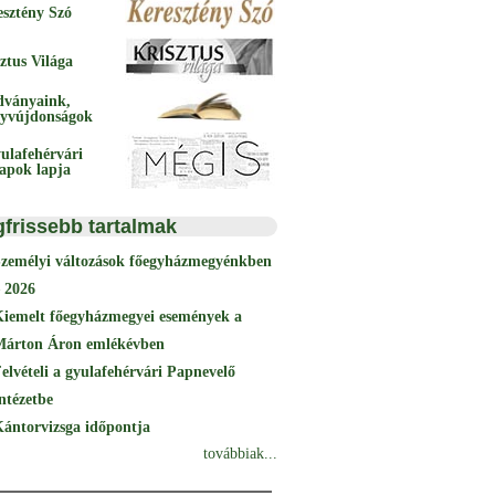
esztény Szó
ztus Világa
dványaink,
yvújdonságok
ulafehérvári
papok lapja
gfrissebb tartalmak
Személyi változások főegyházmegyénkben
 2026
Kiemelt főegyházmegyei események a
Márton Áron emlékévben
elvételi a gyulafehérvári Papnevelő
ntézetbe
ántorvizsga időpontja
továbbiak...