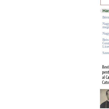
Ha
Bérm
Nagy
megú
Nagy
Beir
Gusz
Líc
Szen