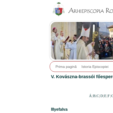
Prima pagină
Istoria Episcopiei
V. Kovászna-brassói főespere
Á
|
B
|
C
|
D
|
E
|
F
|
Illyefalva