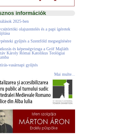
sznos információk
álások 2025-ben
csütörtöki olajszentelés és a papi ígéretek
jítása
pénteki gyűjtés a Szentföld megsegítésére
atkozás és képességvizsga a Gróf Majláth
táv Károly Római Katolikus Teológiai
eumba
tírás-vasárnapi gyűjtés
Mai multe...