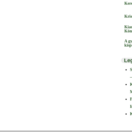
Ker
Kris
Kia
Kön
A gy
kis
Le
–
F
I
K