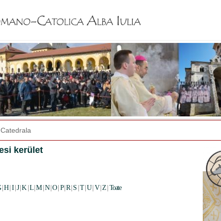
Jump to navigation
Catedrala
si kerület
G
|
H
|
I
|
J
|
K
|
L
|
M
|
N
|
O
|
P
|
R
|
S
|
T
|
U
|
V
|
Z
|
Toate