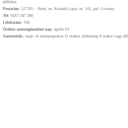
plébánia
Postacím:
527105 – Ilieni, str. Kossuth Lajos, nr. 142, jud. Covasna
Tel:
0267-347.580
Lélekszám:
330
Örökös szentségimádási nap:
április
03.
Szentmisék:
vasár- és ünnepnapokon 11 órakor, hétköznap 8 órakor vagy délu