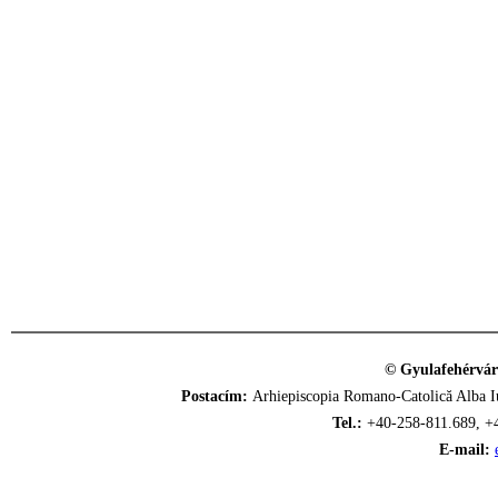
© Gyulafehérvár
Postacím:
Arhiepiscopia Romano-Catolică Alba Iu
Tel.:
+40-258-811.689, +
E-mail: