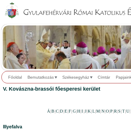
Jump to navigation
Főoldal
Bemutatkozás
Székesegyház
Címtár
Papjain
V. Kovászna-brassói főesperesi kerület
Á
|
B
|
C
|
D
|
E
|
F
|
G
|
H
|
I
|
J
|
K
|
L
|
M
|
N
|
O
|
P
|
R
|
S
|
T
|
U
|
Illyefalva