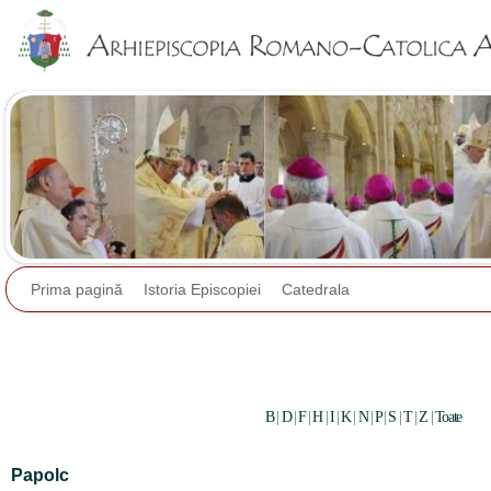
Jump to navigation
Prima pagină
Istoria Episcopiei
Catedrala
B
|
D
|
F
|
H
|
I
|
K
|
N
|
P
|
S
|
T
|
Z
|
Toate
Papolc