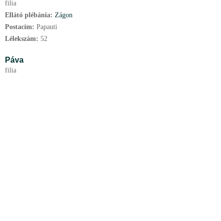
filia
Ellátó plébánia:
Zágon
Postacím:
Papauti
Lélekszám:
52
Páva
filia