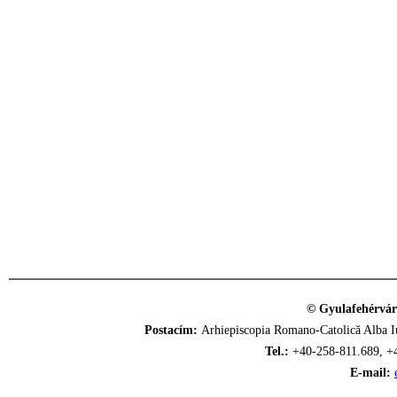
© Gyulafehérvár
Postacím:
Arhiepiscopia Romano-Catolică Alba Iu
Tel.:
+40-258-811.689, +
E-mail: