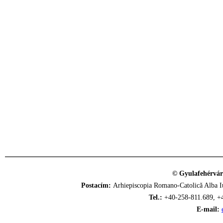
© Gyulafehérvár
Postacím:
Arhiepiscopia Romano-Catolică Alba Iu
Tel.:
+40-258-811.689, +
E-mail: