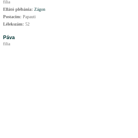
filia
Ellátó plébánia:
Zágon
Postacím:
Papauti
Lélekszám:
52
Páva
filia