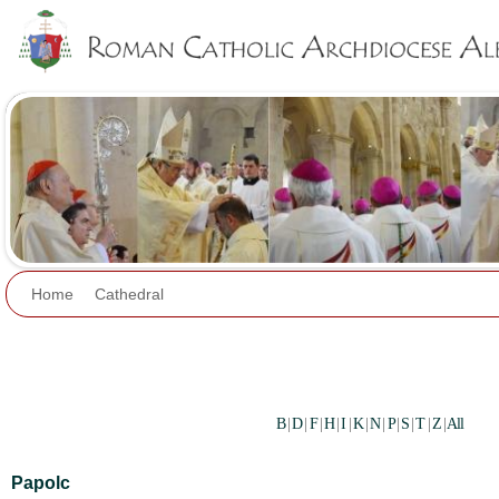
Jump to navigation
Home
Cathedral
B
|
D
|
F
|
H
|
I
|
K
|
N
|
P
|
S
|
T
|
Z
|
All
Papolc