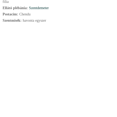
filia
Ellátó plébánia:
Szentdemeter
Postacím:
Chendu
Szentmisék:
havonta egyszer