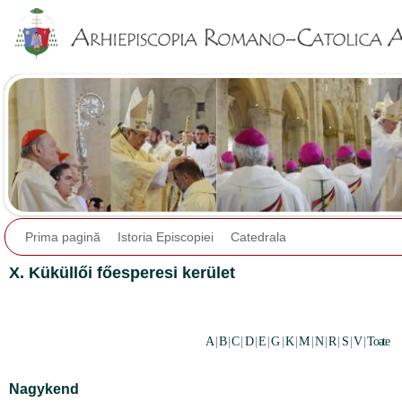
Jump to navigation
Prima pagină
Istoria Episcopiei
Catedrala
X. Küküllői főesperesi kerület
A
|
B
|
C
|
D
|
E
|
G
|
K
|
M
|
N
|
R
|
S
|
V
|
Toate
Nagykend