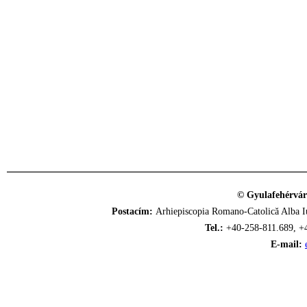
© Gyulafehérvár
Postacím:
Arhiepiscopia Romano-Catolică Alba Iu
Tel.:
+40-258-811.689, +
E-mail: