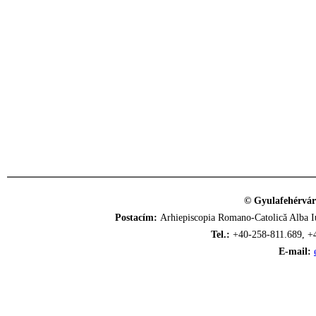
© Gyulafehérvár
Postacím:
Arhiepiscopia Romano-Catolică Alba Iu
Tel.:
+40-258-811.689, +
E-mail: