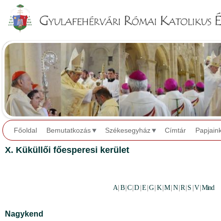
Jump to navigation
Főoldal
Bemutatkozás
Székesegyház
Címtár
Papjain
X. Küküllői főesperesi kerület
A
|
B
|
C
|
D
|
E
|
G
|
K
|
M
|
N
|
R
|
S
|
V
|
Mind
Nagykend