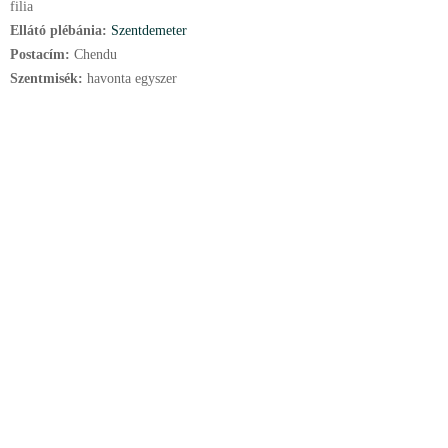
filia
Ellátó plébánia:
Szentdemeter
Postacím:
Chendu
Szentmisék:
havonta egyszer