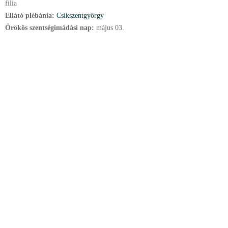
filia
Ellátó plébánia:
Csíkszentgyörgy
Örökös szentségimádási nap:
május
03.