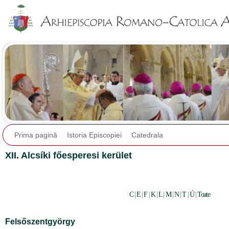
Jump to navigation
Prima pagină
Istoria Episcopiei
Catedrala
XII. Alcsíki főesperesi kerület
C
|
E
|
F
|
K
|
L
|
M
|
N
|
T
|
Ú
|
Toate
Felsőszentgyörgy