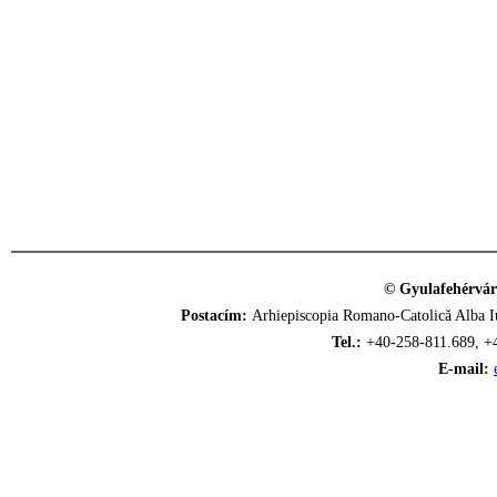
© Gyulafehérvár
Postacím:
Arhiepiscopia Romano-Catolică Alba Iu
Tel.:
+40-258-811.689, +
E-mail: