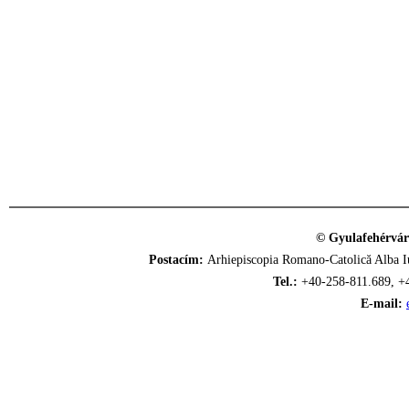
© Gyulafehérvár
Postacím:
Arhiepiscopia Romano-Catolică Alba Iu
Tel.:
+40-258-811.689, +
E-mail: