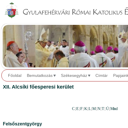
Jump to navigation
Főoldal
Bemutatkozás
Székesegyház
Címtár
Papjain
XII. Alcsíki főesperesi kerület
C
|
E
|
F
|
K
|
L
|
M
|
N
|
T
|
Ú
|
Mind
Felsőszentgyörgy