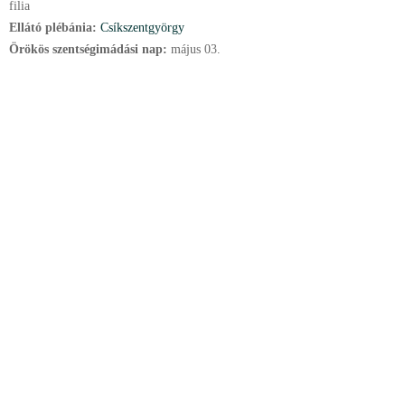
filia
Ellátó plébánia:
Csíkszentgyörgy
Örökös szentségimádási nap:
május
03.