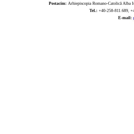
Postacím:
Arhiepiscopia Romano-Catolică Alba Iu
Tel.:
+40-258-811.689, +
E-mail: