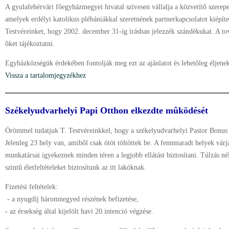
A gyulafehérvári fõegyházmegyei hivatal szívesen vállalja a közvetítõ szerep
amelyek erdélyi katolikus plébániákkal szeretnének partnerkapcsolatot kiépít
Testvéreinket, hogy 2002. december 31-ig írásban jelezzék szándékukat. A to
õket tájékoztatni.
Egyházközségük érdekében fontolják meg ezt az ajánlatot és lehetõleg éljene
Vissza a tartalomjegyzékhez
Székelyudvarhelyi Papi Otthon elkezdte mûködését
Örömmel tudatjuk T. Testvéreinkkel, hogy a székelyudvarhelyi Pastor Bonus
Jelenleg 23 hely van, amibõl csak ötöt töltöttek be. A fennmaradt helyek várj
munkatársai igyekeznek minden téren a legjobb ellátást biztosítani. Túlzás 
szintû életfeltételeket biztosítunk az itt lakóknak.
Fizetési feltételek:
- a nyugdíj háromnegyed részének befizetése,
- az érsekség által kijelölt havi 20 intenció végzése.