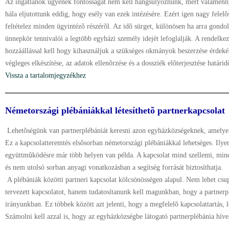
Az ingatlanok ügyének fontosságát nem kell hangsúlyoznunk, mert valamenny
hála eljutottunk eddig, hogy esély van ezek intézésére. Ezért igen nagy felel
feltételez minden ügyintézõ részérõl. Az idõ sürget, különösen ha arra gondo
ünnepkör tennivalói a legtöbb egyházi személy idejét lefoglalják. A rendelke
hozzáállással kell hogy kihasználjuk a szükséges okmányok beszerzése érdeké
végleges elkészítése, az adatok ellenõrzése és a dossziék elõterjesztése határi
Vissza a tartalomjegyzékhez
Németországi plébániákkal létesíthetõ partnerkapcsolat
Lehetõségünk van partnerplébániát keresni azon egyházközségeknek, amelye
Ez a kapcsolatteremtés elsõsorban németországi plébániákkal lehetséges. Ilye
együttmûködésre már több helyen van példa. A kapcsolat mind szellemi, mind
és nem utolsó sorban anyagi vonatkozásban a segítség forrását biztosíthatja.
A plébániák közötti partneri kapcsolat kölcsönösségen alapul. Nem lehet csu
tervezett kapcsolatot, hanem tudatosítanunk kell magunkban, hogy a partnerp
irányunkban. Ez többek között azt jelenti, hogy a megfelelõ kapcsolattartás, 
Számolni kell azzal is, hogy az egyházközségbe látogató partnerplébánia hív