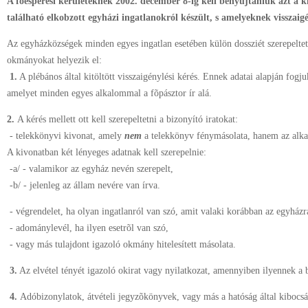
A fõesperesi kerületeknek 2002. december 8-ig kell benyújtaniuk azt a 
található elkobzott egyházi ingatlanokról készült, s amelyeknek visszaig
Az egyházközségek minden egyes ingatlan esetében külön dossziét szerepelte
okmányokat helyezik el:
1.
A plébános által kitöltött visszaigénylési kérés. Ennek adatai alapján fogju
amelyet minden egyes alkalommal a fõpásztor ír alá.
2.
A kérés mellett ott kell szerepeltetni a bizonyító iratokat:
- telekkönyvi kivonat, amely
nem
a telekkönyv fénymásolata, hanem az alkal
A kivonatban két lényeges adatnak kell szerepelnie:
-a/ - valamikor az egyház nevén szerepelt,
-b/ - jelenleg az állam nevére van írva.
- végrendelet, ha olyan ingatlanról van szó, amit valaki korábban az egyhá
- adománylevél, ha ilyen esetrõl van szó,
- vagy más tulajdont igazoló okmány hitelesített másolata.
3.
Az elvétel tényét igazoló okirat vagy nyilatkozat, amennyiben ilyennek a
4.
Adóbizonylatok, átvételi jegyzõkönyvek, vagy más a hatóság által kibocsá