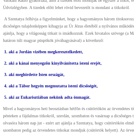
Vatikáni Rádió gyakorlata, ahol a tizedek elõtt mondják be egyszer a titkot, 
Üdvözlégyben. A tizedek elõtt lehet rövid bevezetõt is mondani a titkokról.
A Szentatya felhívja a figyelmünket, hogy a hagyományos három titoksorozat
dicsõséges tulajdonképpen kihagyja az Úr Jézus életébõl a nyilvános mûködés
ajánlja, hogy a világosság titkait is imádkozzuk. Ezek hivatalos szövege (a 
határon túli magyar püspökök jóváhagyásával) a következõ:
1. aki a Jordán vizében megkeresztelkedett,
2. aki a kánai menyegzõn kinyilvánította isteni erejét,
3. aki meghirdette Isten országát,
4. aki a Tábor hegyén megmutatta isteni dicsõségét,
5. aki az Eukarisztiában nekünk adta önmagát.
Mivel a hagyományos heti beosztásban hétfõn és csütörtökön az örvendetes t
pénteken a fájdalmas titkokról, szerdán, szombaton és vasárnap a dicsõséges t
olvasóra három nap jut - ezért azt ajánlja a Szentatya, hogy csütörtökön elmél
szombaton pedig az örvendetes titkokat mondjuk (csütörtök helyett). Az örve