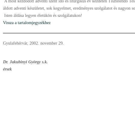
A most kezdõdött adventi szent idõ és liturgikus év kezdetén Tisztelendõ Te
áldott adventi készületet, sok kegyelmet, eredményes szolgálatot és nagyon s
Isten áldása legyen életükön és szolgálatukon!
Vissza a tartalomjegyzékhez
Gyulafehérvár, 2002. november 29.
Dr. Jakubinyi György s.k.
érsek