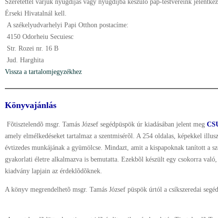
Szeretettel várjuk nyugdíjas vagy nyugdíjba készülõ pap-testvéreink jelentkez
Érseki Hivatalnál kell.
A székelyudvarhelyi Papi Otthon postacíme:
4150 Odorheiu Secuiesc
Str. Rozei nr. 16 B
Jud. Harghita
Vissza a tartalomjegyzékhez
Könyvajánlás
Fõtisztelendõ msgr. Tamás József segédpüspök úr kiadásában jelent meg
CS
amely elmélkedéseket tartalmaz a szentmisérõl. A 254 oldalas, képekkel illus
évtizedes munkájának a gyümölcse. Mindazt, amit a kispapoknak tanított a sze
gyakorlati életre alkalmazva is bemutatta. Ezekbõl készült egy csokorra való, 
kiadvány lapjain az érdeklõdõknek.
A könyv megrendelhetõ msgr. Tamás József püspök úrtól a csíkszeredai segéd