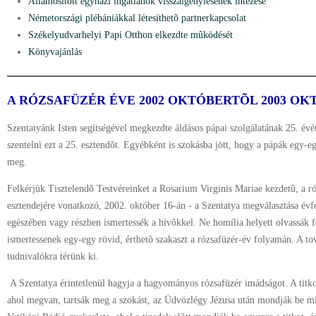
Államosított egyházi ingatlanok visszaigénylésének intézése
Németországi plébániákkal létesíthetõ partnerkapcsolat
Székelyudvarhelyi Papi Otthon elkezdte mûködését
Könyvajánlás
A RÓZSAFÜZÉR ÉVE 2002 OKTÓBERTÕL 2003 OK
Szentatyánk Isten segítségével megkezdte áldásos pápai szolgálatának 25. év
szentelni ezt a 25. esztendõt. Egyébként is szokásba jött, hogy a pápák egy-e
meg.
Felkérjük Tisztelendõ Testvéreinket a Rosarium Virginis Mariae kezdetû, a ró
esztendejére vonatkozó, 2002. október 16-án - a Szentatya megválasztása évfor
egészében vagy részben ismertessék a hívõkkel. Ne homília helyett olvassák 
ismertessenek egy-egy rövid, érthetõ szakaszt a rózsafüzér-év folyamán. A to
tudnivalókra térünk ki.
A Szentatya érintetlenül hagyja a hagyományos rózsafüzér imádságot. A titk
ahol megvan, tartsák meg a szokást, az Üdvözlégy Jézusa után mondják be mi