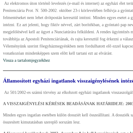
Az elektromos úton történõ levelezés (e-mail és internet) az egyházi élet terü
Penitenciária Prot. N. 500-2002. október 23-i körlevelében felhívja a gyónta
felmentéseket nem lehet drótpostán keresztül intézni. Minden egyes esetet a gy
intézni. Ez azt jelenti, hogy fiktív névvel, zárt borítékban, a gyóntató pap 
megjelölésével kell az ügyet a Nunciatúrára felküldeni. A rendes ügyintézés 
továbbítja az Apostoli Penitenciáriának, és rajta keresztül fog érkezni a válasz
Véleményünk szerint fõegyházmegyénkben nem fordulhatott elõ ezzel kapcsola
vonatkozóan mindenképpen szem elõtt kell tartani ezt az elvárást.
Vissza a tartalomjegyzékhez
Államosított egyházi ingatlanok visszaigénylésének inté
Az 501/2002-es számú törvény az elkobzott egyházi ingatlanok visszaszolgál
A VISSZAIGÉNYLÉSI KÉRÉSEK BEADÁSÁNAK HATÁRIDEJE: 2003. 
Minden egyes ingatlan esetében külön dossziét kell összeállítani. A dossziék 
összesített kimutatásban szereplõ sorszám lesz.