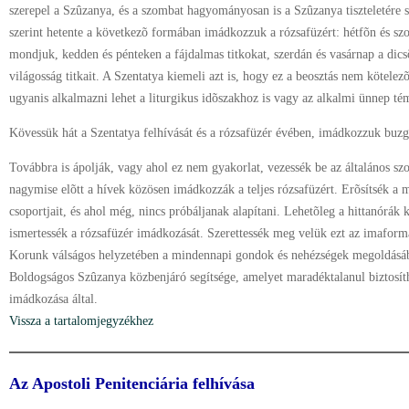
szerepel a Szûzanya, és a szombat hagyományosan is a Szûzanya tiszteletére sz
szerint hetente a következõ formában imádkozzuk a rózsafüzért: hétfõn és sz
mondjuk, kedden és pénteken a fájdalmas titkokat, szerdán és vasárnap a dics
világosság titkait. A Szentatya kiemeli azt is, hogy ez a beosztás nem kötelezõ
ugyanis alkalmazni lehet a liturgikus idõszakhoz is vagy az alkalmi ünnep té
Kövessük hát a Szentatya felhívását és a rózsafüzér évében, imádkozzuk buzg
Továbbra is ápolják, vagy ahol ez nem gyakorlat, vezessék be az általános szo
nagymise elõtt a hívek közösen imádkozzák a teljes rózsafüzért. Erõsítsék a 
csoportjait, és ahol még, nincs próbáljanak alapítani. Lehetõleg a hittanórák
ismertessék a rózsafüzér imádkozását. Szerettessék meg velük ezt az imaform
Korunk válságos helyzetében a mindennapi gondok és nehézségek megoldásáb
Boldogságos Szûzanya közbenjáró segítsége, amelyet maradéktalanul biztosít
imádkozása által.
Vissza a tartalomjegyzékhez
Az Apostoli Penitenciária felhívása