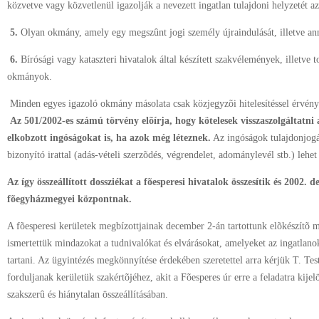
közvetve vagy közvetlenül igazolják a nevezett ingatlan tulajdoni helyzetét az
5.
Olyan okmány, amely egy megszûnt jogi személy újraindulását, illetve ann
6.
Bírósági vagy kataszteri hivatalok által készített szakvélemények, illetve 
okmányok.
Minden egyes igazoló okmány másolata csak közjegyzõi hitelesítéssel érvény
Az 501/2002-es számú törvény elõírja, hogy kötelesek visszaszolgáltatni
elkobzott ingóságokat is, ha azok még léteznek.
Az ingóságok tulajdonjogá
bizonyító irattal (adás-vételi szerzõdés, végrendelet, adománylevél stb.) lehet
Az így összeállított dossziékat a fõesperesi hivatalok összesítik és 2002. 
fõegyházmegyei központnak.
A fõesperesi kerületek megbízottjainak december 2-án tartottunk elõkészítõ 
ismertettük mindazokat a tudnivalókat és elvárásokat, amelyeket az ingatlanok
tartani. Az ügyintézés megkönnyítése érdekében szeretettel arra kérjük T. Te
forduljanak kerületük szakértõjéhez, akit a Fõesperes úr erre a feladatra kijel
szakszerû és hiánytalan összeállításában.