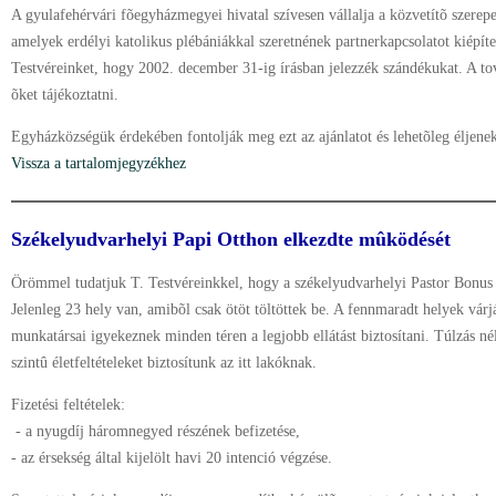
A gyulafehérvári fõegyházmegyei hivatal szívesen vállalja a közvetítõ szerep
amelyek erdélyi katolikus plébániákkal szeretnének partnerkapcsolatot kiépít
Testvéreinket, hogy 2002. december 31-ig írásban jelezzék szándékukat. A to
õket tájékoztatni.
Egyházközségük érdekében fontolják meg ezt az ajánlatot és lehetõleg éljene
Vissza a tartalomjegyzékhez
Székelyudvarhelyi Papi Otthon elkezdte mûködését
Örömmel tudatjuk T. Testvéreinkkel, hogy a székelyudvarhelyi Pastor Bonus
Jelenleg 23 hely van, amibõl csak ötöt töltöttek be. A fennmaradt helyek várj
munkatársai igyekeznek minden téren a legjobb ellátást biztosítani. Túlzás 
szintû életfeltételeket biztosítunk az itt lakóknak.
Fizetési feltételek:
- a nyugdíj háromnegyed részének befizetése,
- az érsekség által kijelölt havi 20 intenció végzése.