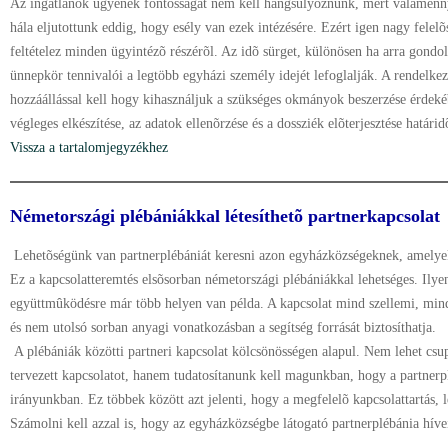
Az ingatlanok ügyének fontosságát nem kell hangsúlyoznunk, mert valamenny
hála eljutottunk eddig, hogy esély van ezek intézésére. Ezért igen nagy felel
feltételez minden ügyintézõ részérõl. Az idõ sürget, különösen ha arra gondo
ünnepkör tennivalói a legtöbb egyházi személy idejét lefoglalják. A rendelke
hozzáállással kell hogy kihasználjuk a szükséges okmányok beszerzése érdeké
végleges elkészítése, az adatok ellenõrzése és a dossziék elõterjesztése határi
Vissza a tartalomjegyzékhez
Németországi plébániákkal létesíthetõ partnerkapcsolat
Lehetõségünk van partnerplébániát keresni azon egyházközségeknek, amelye
Ez a kapcsolatteremtés elsõsorban németországi plébániákkal lehetséges. Ilye
együttmûködésre már több helyen van példa. A kapcsolat mind szellemi, mind
és nem utolsó sorban anyagi vonatkozásban a segítség forrását biztosíthatja.
A plébániák közötti partneri kapcsolat kölcsönösségen alapul. Nem lehet csu
tervezett kapcsolatot, hanem tudatosítanunk kell magunkban, hogy a partnerp
irányunkban. Ez többek között azt jelenti, hogy a megfelelõ kapcsolattartás, 
Számolni kell azzal is, hogy az egyházközségbe látogató partnerplébánia hív