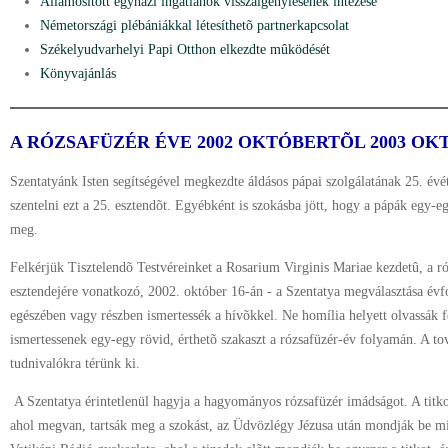
Államosított egyházi ingatlanok visszaigénylésének intézése
Németországi plébániákkal létesíthetõ partnerkapcsolat
Székelyudvarhelyi Papi Otthon elkezdte mûködését
Könyvajánlás
A RÓZSAFÜZÉR ÉVE 2002 OKTÓBERTÕL 2003 OK
Szentatyánk Isten segítségével megkezdte áldásos pápai szolgálatának 25. év
szentelni ezt a 25. esztendõt. Egyébként is szokásba jött, hogy a pápák egy-e
meg.
Felkérjük Tisztelendõ Testvéreinket a Rosarium Virginis Mariae kezdetû, a ró
esztendejére vonatkozó, 2002. október 16-án - a Szentatya megválasztása évfor
egészében vagy részben ismertessék a hívõkkel. Ne homília helyett olvassák 
ismertessenek egy-egy rövid, érthetõ szakaszt a rózsafüzér-év folyamán. A to
tudnivalókra térünk ki.
A Szentatya érintetlenül hagyja a hagyományos rózsafüzér imádságot. A titk
ahol megvan, tartsák meg a szokást, az Üdvözlégy Jézusa után mondják be mi