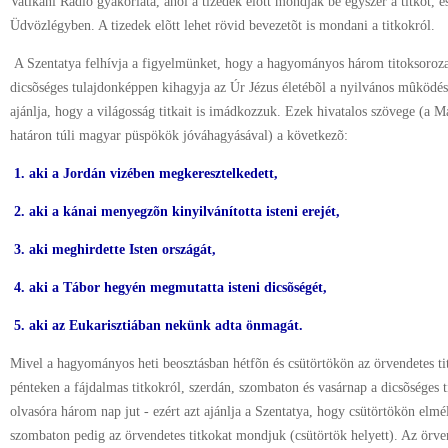
Vatikáni Rádió gyakorlata, ahol a tizedek elõtt mondják be egyszer a titkot, 
Üdvözlégyben. A tizedek elõtt lehet rövid bevezetõt is mondani a titkokról.
A Szentatya felhívja a figyelmünket, hogy a hagyományos három titoksorozat
dicsõséges tulajdonképpen kihagyja az Úr Jézus életébõl a nyilvános mûködés
ajánlja, hogy a világosság titkait is imádkozzuk. Ezek hivatalos szövege (a 
határon túli magyar püspökök jóváhagyásával) a következõ:
1. aki a Jordán vizében megkeresztelkedett,
2. aki a kánai menyegzõn kinyilvánította isteni erejét,
3. aki meghirdette Isten országát,
4. aki a Tábor hegyén megmutatta isteni dicsõségét,
5. aki az Eukarisztiában nekünk adta önmagát.
Mivel a hagyományos heti beosztásban hétfõn és csütörtökön az örvendetes t
pénteken a fájdalmas titkokról, szerdán, szombaton és vasárnap a dicsõséges t
olvasóra három nap jut - ezért azt ajánlja a Szentatya, hogy csütörtökön elmél
szombaton pedig az örvendetes titkokat mondjuk (csütörtök helyett). Az örve