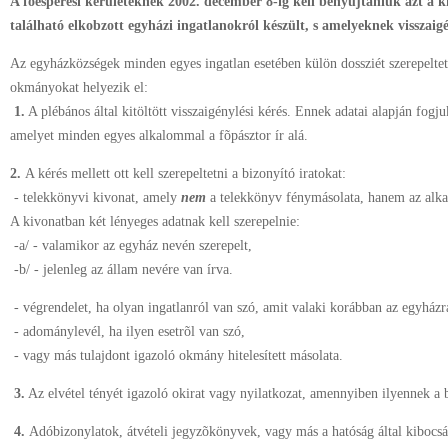
A fõesperesi kerületeknek 2002. december 8-ig kell benyújtaniuk azt a 
található elkobzott egyházi ingatlanokról készült, s amelyeknek visszaig
Az egyházközségek minden egyes ingatlan esetében külön dossziét szerepelte
okmányokat helyezik el:
1.
A plébános által kitöltött visszaigénylési kérés. Ennek adatai alapján fogju
amelyet minden egyes alkalommal a fõpásztor ír alá.
2.
A kérés mellett ott kell szerepeltetni a bizonyító iratokat:
- telekkönyvi kivonat, amely
nem
a telekkönyv fénymásolata, hanem az alkal
A kivonatban két lényeges adatnak kell szerepelnie:
-a/ - valamikor az egyház nevén szerepelt,
-b/ - jelenleg az állam nevére van írva.
- végrendelet, ha olyan ingatlanról van szó, amit valaki korábban az egyhá
- adománylevél, ha ilyen esetrõl van szó,
- vagy más tulajdont igazoló okmány hitelesített másolata.
3.
Az elvétel tényét igazoló okirat vagy nyilatkozat, amennyiben ilyennek a
4.
Adóbizonylatok, átvételi jegyzõkönyvek, vagy más a hatóság által kibocsá