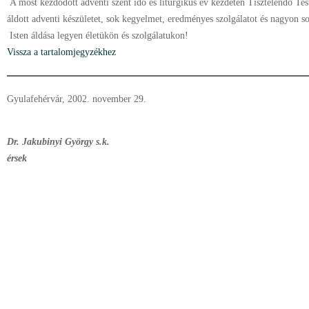
A most kezdõdött adventi szent idõ és liturgikus év kezdetén Tisztelendõ Te
áldott adventi készületet, sok kegyelmet, eredményes szolgálatot és nagyon s
Isten áldása legyen életükön és szolgálatukon!
Vissza a tartalomjegyzékhez
Gyulafehérvár, 2002. november 29.
Dr. Jakubinyi György s.k.
érsek