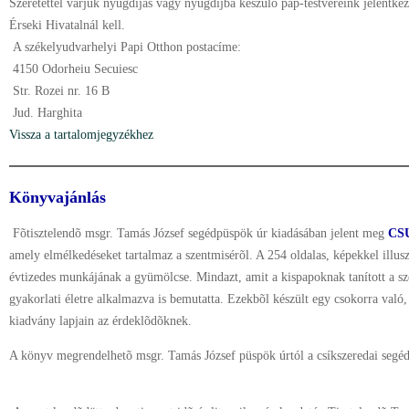
Szeretettel várjuk nyugdíjas vagy nyugdíjba készülõ pap-testvéreink jelentkez
Érseki Hivatalnál kell.
A székelyudvarhelyi Papi Otthon postacíme:
4150 Odorheiu Secuiesc
Str. Rozei nr. 16 B
Jud. Harghita
Vissza a tartalomjegyzékhez
Könyvajánlás
Fõtisztelendõ msgr. Tamás József segédpüspök úr kiadásában jelent meg
CS
amely elmélkedéseket tartalmaz a szentmisérõl. A 254 oldalas, képekkel illus
évtizedes munkájának a gyümölcse. Mindazt, amit a kispapoknak tanított a sze
gyakorlati életre alkalmazva is bemutatta. Ezekbõl készült egy csokorra való, 
kiadvány lapjain az érdeklõdõknek.
A könyv megrendelhetõ msgr. Tamás József püspök úrtól a csíkszeredai segéd