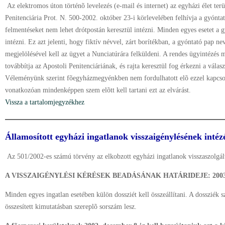
Az elektromos úton történõ levelezés (e-mail és internet) az egyházi élet terü
Penitenciária Prot. N. 500-2002. október 23-i körlevelében felhívja a gyónta
felmentéseket nem lehet drótpostán keresztül intézni. Minden egyes esetet a gy
intézni. Ez azt jelenti, hogy fiktív névvel, zárt borítékban, a gyóntató pap 
megjelölésével kell az ügyet a Nunciatúrára felküldeni. A rendes ügyintézés 
továbbítja az Apostoli Penitenciáriának, és rajta keresztül fog érkezni a válasz
Véleményünk szerint fõegyházmegyénkben nem fordulhatott elõ ezzel kapcsola
vonatkozóan mindenképpen szem elõtt kell tartani ezt az elvárást.
Vissza a tartalomjegyzékhez
Államosított egyházi ingatlanok visszaigénylésének inté
Az 501/2002-es számú törvény az elkobzott egyházi ingatlanok visszaszolgál
A VISSZAIGÉNYLÉSI KÉRÉSEK BEADÁSÁNAK HATÁRIDEJE: 2003. 
Minden egyes ingatlan esetében külön dossziét kell összeállítani. A dossziék 
összesített kimutatásban szereplõ sorszám lesz.