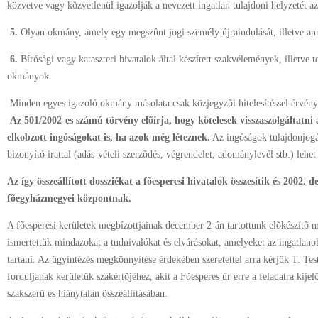
közvetve vagy közvetlenül igazolják a nevezett ingatlan tulajdoni helyzetét az
5.
Olyan okmány, amely egy megszûnt jogi személy újraindulását, illetve ann
6.
Bírósági vagy kataszteri hivatalok által készített szakvélemények, illetve 
okmányok.
Minden egyes igazoló okmány másolata csak közjegyzõi hitelesítéssel érvény
Az 501/2002-es számú törvény elõírja, hogy kötelesek visszaszolgáltatni
elkobzott ingóságokat is, ha azok még léteznek.
Az ingóságok tulajdonjogá
bizonyító irattal (adás-vételi szerzõdés, végrendelet, adománylevél stb.) lehet
Az így összeállított dossziékat a fõesperesi hivatalok összesítik és 2002. 
fõegyházmegyei központnak.
A fõesperesi kerületek megbízottjainak december 2-án tartottunk elõkészítõ 
ismertettük mindazokat a tudnivalókat és elvárásokat, amelyeket az ingatlanok
tartani. Az ügyintézés megkönnyítése érdekében szeretettel arra kérjük T. Te
forduljanak kerületük szakértõjéhez, akit a Fõesperes úr erre a feladatra kijel
szakszerû és hiánytalan összeállításában.