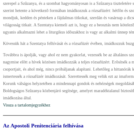
szerepel a Szûzanya, és a szombat hagyományosan is a Szûzanya tiszteletére sz
szerint hetente a következõ formában imádkozzuk a rózsafüzért: hétfõn és sz
mondjuk, kedden és pénteken a fájdalmas titkokat, szerdán és vasárnap a dics
világosság titkait. A Szentatya kiemeli azt is, hogy ez a beosztás nem kötelezõ
ugyanis alkalmazni lehet a liturgikus idõszakhoz is vagy az alkalmi ünnep té
Kövessük hát a Szentatya felhívását és a rózsafüzér évében, imádkozzuk buzg
Továbbra is ápolják, vagy ahol ez nem gyakorlat, vezessék be az általános szo
nagymise elõtt a hívek közösen imádkozzák a teljes rózsafüzért. Erõsítsék a 
csoportjait, és ahol még, nincs próbáljanak alapítani. Lehetõleg a hittanórák
ismertessék a rózsafüzér imádkozását. Szerettessék meg velük ezt az imaform
Korunk válságos helyzetében a mindennapi gondok és nehézségek megoldásáb
Boldogságos Szûzanya közbenjáró segítsége, amelyet maradéktalanul biztosít
imádkozása által.
Vissza a tartalomjegyzékhez
Az Apostoli Penitenciária felhívása