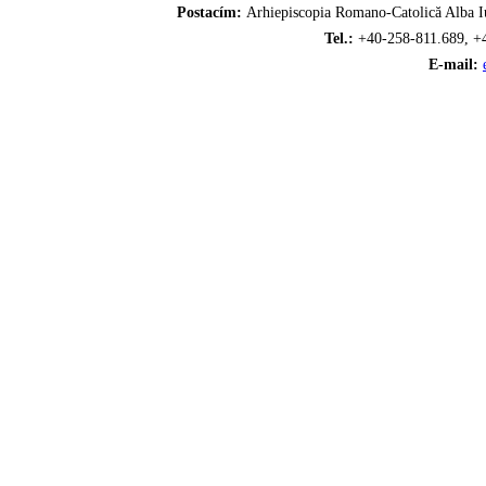
Postacím:
Arhiepiscopia Romano-Catolică Alba Iu
Tel.:
+40-258-811.689, +
E-mail: