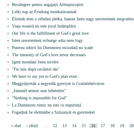
Reculegere pentru angajații Arhiepiscopiei
Lelki nap az Érsekség munkatársainak
Életünk nem a véletlen játéka, hanem Isten nagy szeretetének megvalósu
Viața noastră nu este jocul întâmplării
Our life is the fulfillment of God’s great love
Isten szeretetének erőssége soha nem fogy
Puterea iubirii lui Dumnezeu niciodată nu scade
The intensity of God’s love never decreases
Igent mondani Isten tervére
"Fie mie după cuvântul tău"
We have to say yes to God’s plan even...
Meggyújtották a negyedik gyertyát is Gyulafehérváron
„Istennél semmi sem lehetetlen”
“Nothing is impossible for God”
La Dumnezeu nimic nu este cu neputință
Fogadjuk be életünkbe a Szűzanyát és gyermekét
« első
‹ előző
…
12
13
14
15
16
17
18
19
20
P