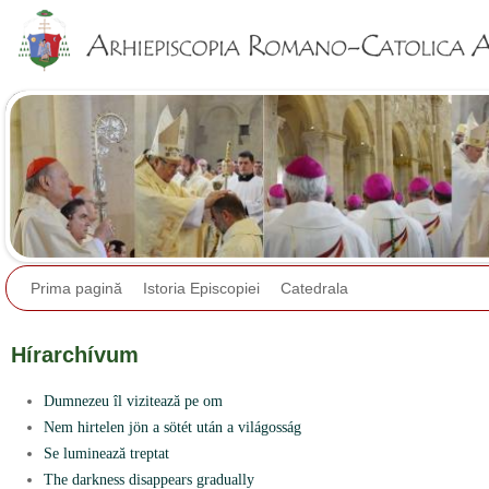
Jump to navigation
Prima pagină
Istoria Episcopiei
Catedrala
Hírarchívum
Dumnezeu îl vizitează pe om
Nem hirtelen jön a sötét után a világosság
Se luminează treptat
The darkness disappears gradually