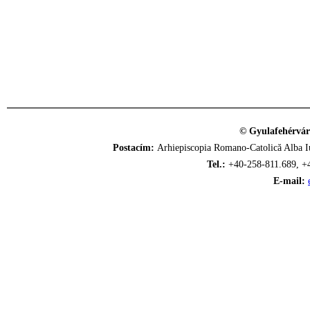
© Gyulafehérvár
Postacím:
Arhiepiscopia Romano-Catolică Alba Iu
Tel.:
+40-258-811.689, +
E-mail: