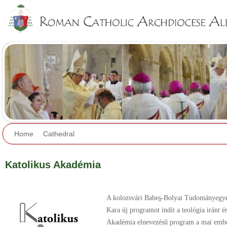
Jump to navigation
Home
Cathedral
Katolikus Akadémia
A kolozsvári Babeş-Bolyai Tudományegy
Kara új programot indít a teológia iránt 
Akadémia elnevezésű program a mai ember