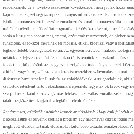
más területen dolgozók, illetve maguk az egyetemi hallgatók saját szakterüle
rendelkeznek, de a növekvő szakosodás következtében nem jutnak hozzá sajá
kapcsolatos, képzettségi szintjükkel arányos információhoz. Nem rendelkezne
Biblia tudományos értelmezésére vonatkozó és a mai tudományos álláspontot
tudják elmélyülten a filozófiai-dogmatikai kérdéseket követni, nincs lehető
során a liturgiát alaposan megismerni, ezért csak résztvesznek, de olykor nem
funkcióját, és sokszor merülnek fel morális, etikai, bioetikai vagy a spirituali
legkülönfélébb beszélgetések során. Az egyetem keretében működő teológia k
nekünk a kifejezett oktatási feladatokon túl is tennünk kell valamit a társadal
feladatunk, küldetésünk az, hogy ezt a szolgálatot tudományos keretek közt 
a hitbeli vagy hitre, vallásra vonatkozó ismeretekben színvonalasat, a mai t
diskurzust bemutatót kínáljunk fel az érdeklődőknek. Arra gondoltunk, aki a 
csütörtök esténként tartott előadásainkra eljönnek, legyenek ők hívők vagy 
szkeptikusok, katolikusok vagy más felekezetűek, vallási vonatkozásban mag
tálalt megközelítést kapjanak a legkülönfélébb témákban.
Rendszeresen, csütörtök esténként lesznek az előadások. Hogy épül fel tehát 
Elképzelésünk és terveink szerint a program egy hároméves ciklust foglal m
meghívott előadók tartanak előadásokat különböző aktuális témakörökben. A r
csütörtöki napra, este 7 órára időzítettünk: ez egyfajta rendszerességet és átl