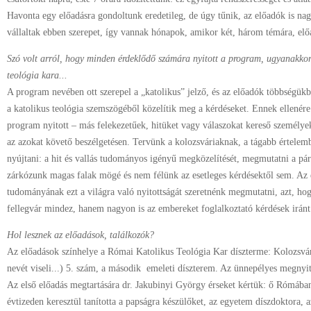
Havonta egy előadásra gondoltunk eredetileg, de úgy tűnik, az előadók is na
vállaltak ebben szerepet, így vannak hónapok, amikor két, három témára, előa
Szó volt arról, hogy minden érdeklődő számára nyitott a program, ugyanakkor
teológia kara...
A program nevében ott szerepel a „katolikus” jelző, és az előadók többségükb
a katolikus teológia szemszögéből közelítik meg a kérdéseket. Ennek ellenére
program nyitott – más felekezetűek, hitüket vagy válaszokat kereső személyek
az azokat követő beszélgetésen. Tervünk a kolozsváriaknak, a tágabb értelem
nyújtani: a hit és vallás tudományos igényű megközelítését, megmutatni a pá
zárkózunk magas falak mögé és nem félünk az esetleges kérdésektől sem. Az 
tudományának ezt a világra való nyitottságát szeretnénk megmutatni, azt, hogy
fellegvár mindez, hanem nagyon is az embereket foglalkoztató kérdések iránt 
Hol lesznek az előadások, találkozók?
Az előadások színhelye a Római Katolikus Teológia Kar díszterme: Kolozsvá
nevét viseli...) 5. szám, a második emeleti díszterem. Az ünnepélyes megnyit
Az első előadás megtartására dr. Jakubinyi György érseket kértük: ő Rómában
évtizeden keresztül tanította a papságra készülőket, az egyetem díszdoktora, 