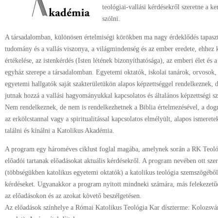
teológiai-vallási kérdésekről szeretne a k
szólni.
A társadalomban, különösen értelmiségi körökben ma nagy érdeklődés tapaszta
tudomány és a vallás viszonya, a világmindenség és az ember eredete, ehhez 
értékelése, az istenkérdés (Isten létének bizonyíthatósága), az emberi élet és a
egyház szerepe a társadalomban. Egyetemi oktatók, iskolai tanárok, orvosok, 
egyetemi hallgatók saját szakterületükön alapos képzettséggel rendelkeznek,
jutnak hozzá a vallási hagyományukkal kapcsolatos és általános képzettségi s
Nem rendelkeznek, de nem is rendelkezhetnek a Biblia értelmezésével, a dogma
az erkölcstannal vagy a spiritualitással kapcsolatos elmélyült, alapos ismeret
találni és kínálni a Katolikus Akadémia.
A program egy hároméves ciklust foglal magába, amelynek során a RK Teológ
előadói tartanak előadásokat aktuális kérdésekről. A program nevében ott szer
(többségükben katolikus egyetemi oktatók) a katolikus teológia szemszögéből 
kérdéseket. Ugyanakkor a program nyitott mindneki számára, más felekezetűe
az előadásokon és az azokat követő beszélgetésen.
Az előadások színhelye a Római Katolikus Teológia Kar díszterme: Kolozsvár,