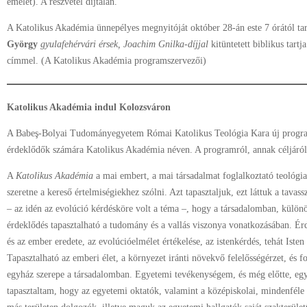
emelet). A részvétel díjtalan.
A Katolikus Akadémia ünnepélyes megnyitóját október 28-án este 7 órától tart
György
gyulafehérvári érsek, Joachim Gnilka-díjjal
kitüntetett biblikus tartj
címmel. (A Katolikus Akadémia programszervezői)
Katolikus Akadémia indul Kolozsváron
A Babeş-Bolyai Tudományegyetem Római Katolikus Teológia Kara új programo
érdeklődők számára Katolikus Akadémia néven. A programról, annak céljáró
A
Katolikus Akadémia
a mai embert, a mai társadalmat foglalkoztató teológia
szeretne a kereső értelmiségiekhez szólni. Azt tapasztaljuk, ezt láttuk a tavass
– az idén az evolúció kérdésköre volt a téma –, hogy a társadalomban, különö
érdeklődés tapasztalható a tudomány és a vallás viszonya vonatkozásában. Ér
és az ember eredete, az evolúcióelmélet értékelése, az istenkérdés, tehát Isten
Tapasztalható az emberi élet, a környezet iránti növekvő felelősségérzet, és fo
egyház szerepe a társadalomban. Egyetemi tevékenységem, és még előtte, eg
tapasztaltam, hogy az egyetemi oktatók, valamint a középiskolai, mindenféle 