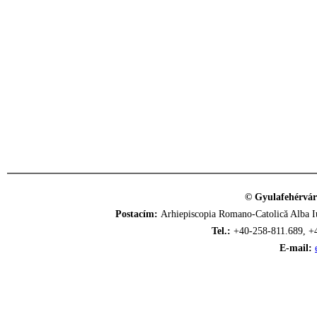
© Gyulafehérvár
Postacím:
Arhiepiscopia Romano-Catolică Alba Iu
Tel.:
+40-258-811.689, +
E-mail: