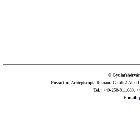
© Gyulafehérvár
Postacím:
Arhiepiscopia Romano-Catolică Alba Iu
Tel.:
+40-258-811.689, +
E-mail: