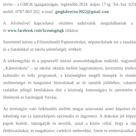
révén – a GMGK igazgatóságán, legkésőbb 2024. május 17-ig. Tel./fax: 025
mobil: 0787-863 262, e-mail:
gmgkdirector2022@gmail.com
A felvételivel kapcsolatos részletes tudnivalók megtalálhatóak 
és
www.facebook.com/liceumgmgk
oldalon.
Szeretettel kérem a Főtisztelendő Paptestvéreket, népszerűsítsek ezt a tanulási
és a fiatalokkal az iskola jelentőségét, értékeit.
A székesegyház és a papnevelő intézet szomszédságában működő, nagymúl
,,Kántoriskola” – az iskolai oktatás mellett hagyományos, keresztény értékre
kulturális és lelki programok, a közösségben megélt ünnepek és minde
szellemiséget és hangulatot biztosítanak az itt tanulók jóllétéhez, valam
családias jellegű bentlakásos élet a közösség fontosságára és szeretetére
élmények és barátságok forrása.
Az érettségire való felkészülés mellett magas színvonalú zenei képzésre és
lehetőség van (a kántorképzés opcionális és ingyenes). A diákokat jól képzet
papok kísérik, támogatják és nevelik, azzal a közös céllal, hogy a ráj
élethivatásukat, és magabiztos, cselekvő emberekké, Istent és embertársaikat 