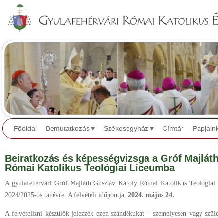
Jump to navigation
Főoldal
Bemutatkozás
Székesegyház
Címtár
Papjain
Beiratkozás és képességvizsga a Gróf Majlát
Római Katolikus Teológiai Líceumba
A gyulafehérvári Gróf Majláth Gusztáv Károly Római Katolikus Teológiai
2024/2025-ös tanévre. A felvételi időpontja:
2024. május 24.
A felvételizni készülők jelezzék ezen szándékukat – személyesen vagy szüle