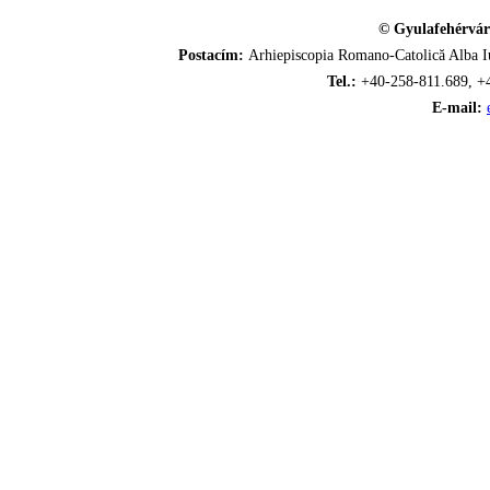
© Gyulafehérvár
Postacím:
Arhiepiscopia Romano-Catolică Alba Iu
Tel.:
+40-258-811.689, +
E-mail: