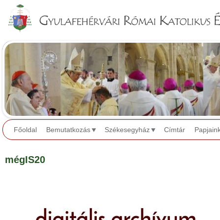
Jump to navigation
Főoldal
Bemutatkozás
Székesegyház
Címtár
Papjain
mégIS20