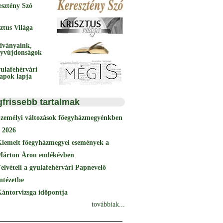
esztény Szó
ztus Világa
dványaink,
yvújdonságok
ulafehérvári
papok lapja
gfrissebb tartalmak
Személyi változások főegyházmegyénkben
 2026
Kiemelt főegyházmegyei események a
Márton Áron emlékévben
elvételi a gyulafehérvári Papnevelő
ntézetbe
ántorvizsga időpontja
továbbiak...