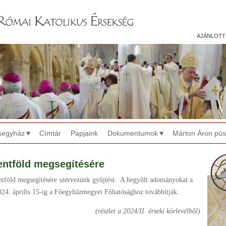
Jump to navigation
ajánlott
segyház
Címtár
Papjaink
Dokumentumok
Márton Áron pü
entföld megsegítésére
ntföld megsegítésére szervezünk gyűjtést. A begyűlt adományokat a
024. április 15-ig a Főegyházmegyei Főhatósághoz továbbítják.
(részlet a 2024/II. érseki körlevélből)