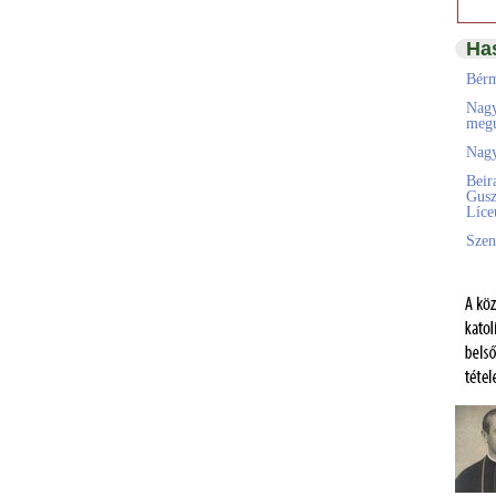
Ha
Bérm
Nagy
megú
Nagy
Beir
Gusz
Líc
Szen