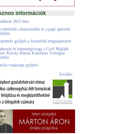
sznos információk
álások 2025-ben
csütörtöki olajszentelés és a papi ígéretek
jítása
pénteki gyűjtés a Szentföld megsegítésére
atkozás és képességvizsga a Gróf Majláth
táv Károly Római Katolikus Teológiai
eumba
tírás-vasárnapi gyűjtés
Tovább...