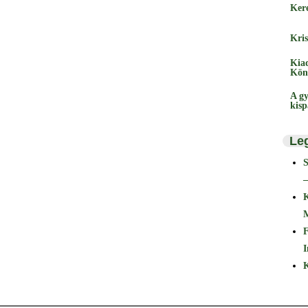
Ker
Kris
Kia
Kön
A gy
kis
Le
–
F
I
K