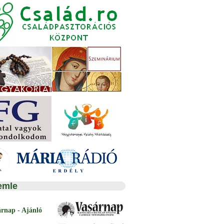
emle
árnap - Ajánló