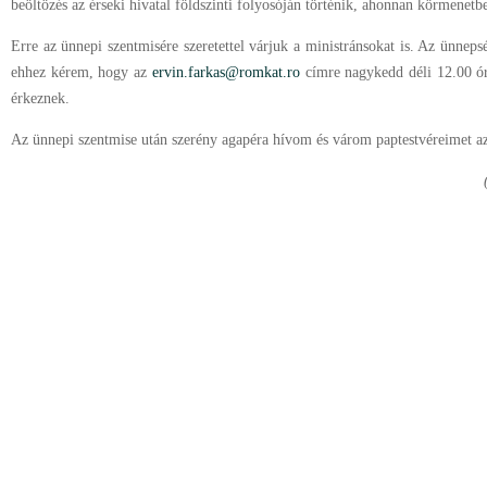
beöltözés az érseki hivatal földszinti folyosóján történik, ahonnan körmenet
Erre az ünnepi szentmisére szeretettel várjuk a ministránsokat is. Az ünnep
ehhez kérem, hogy az
ervin.farkas@romkat.ro
címre nagykedd déli 12.00 ó
érkeznek.
Az ünnepi szentmise után szerény agapéra hívom és várom paptestvéreimet az