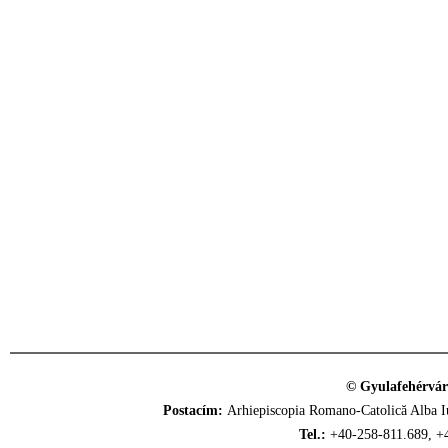
© Gyulafehérvár
Postacím:
Arhiepiscopia Romano-Catolică Alba Iu
Tel.:
+40-258-811.689, +