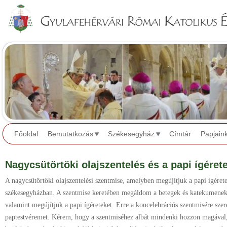
Jump to navigation
Főoldal
Bemutatkozás
Székesegyház
Címtár
Papjain
Nagycsütörtöki olajszentelés és a papi ígéret
A nagycsütörtöki olajszentelési szentmise, amelyben megújítjuk a papi ígéret
székesegyházban. A szentmise keretében megáldom a betegek és katekumenek 
valamint megújítjuk a papi ígéreteket. Erre a koncelebrációs szentmisére sz
paptestvéremet. Kérem, hogy a szentmiséhez albát mindenki hozzon magával, s