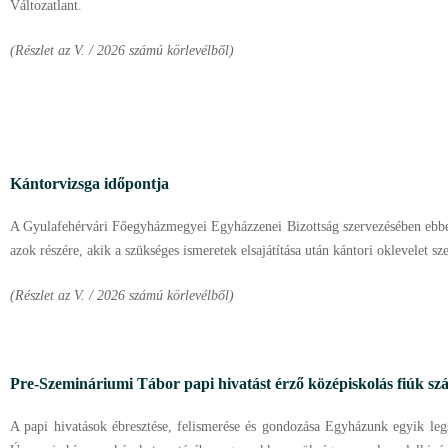
Változatlant.
(Részlet az V. / 2026 számú körlevélből)
Kántorvizsga időpontja
A Gyulafehérvári Főegyházmegyei Egyházzenei Bizottság szervezésében ebben
azok részére, akik a szükséges ismeretek elsajátítása után kántori oklevelet sz
(Részlet az V. / 2026 számú körlevélből)
Pre-Szemináriumi Tábor papi hivatást érző középiskolás fiúk s
A papi hivatások ébresztése, felismerése és gondozása Egyházunk egyik leg