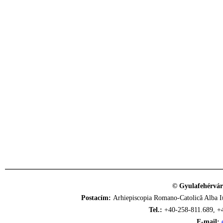
© Gyulafehérvár
Postacím:
Arhiepiscopia Romano-Catolică Alba Iu
Tel.:
+40-258-811.689, +
E-mail: