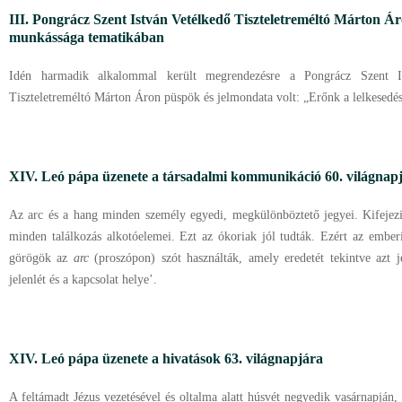
III. Pongrácz Szent István Vetélkedő Tiszteletreméltó Márton Ár
munkássága tematikában
Idén harmadik alkalommal került megrendezésre a Pongrácz Szent I
Tiszteletreméltó Márton Áron püspök és jelmondata volt: „Erőnk a lelkesedé
XIV. Leó pápa üzenete a társadalmi kommunikáció 60. világnap
Az arc és a hang minden személy egyedi, megkülönböztető jegyei. Kifejezik
minden találkozás alkotóelemei. Ezt az ókoriak jól tudták. Ezért az embe
görögök az
arc
(proszópon) szót használták, amely eredetét tekintve azt jel
jelenlét és a kapcsolat helye’.
XIV. Leó pápa üzenete a hivatások 63. világnapjára
A feltámadt Jézus vezetésével és oltalma alatt húsvét negyedik vasárnapján, 