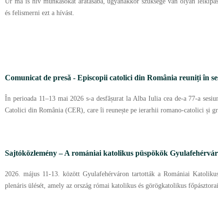
Úr ma is hív munkásokat aratásába, ugyanakkor szüksége van olyan lelkipás
és felismerni ezt a hívást.
Comunicat de presă - Episcopii catolici din România reuniți în se
În perioada 11–13 mai 2026 s-a desfășurat la Alba Iulia cea de-a 77-a sesiu
Catolici din România (CER), care îi reunește pe ierarhii romano-catolici și gre
Sajtóközlemény – A romániai katolikus püspökök Gyulafehérváro
2026. május 11-13. között Gyulafehérváron tartották a Romániai Katolik
plenáris ülését, amely az ország római katolikus és görögkatolikus főpásztora