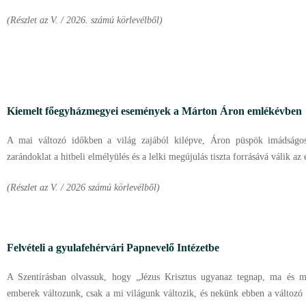
(Részlet az V. / 2026. számú körlevélből)
Kiemelt főegyházmegyei események a Márton Áron emlékévben
A mai változó időkben a világ zajából kilépve, Áron püspök imádságos
zarándoklat a hitbeli elmélyülés és a lelki megújulás tiszta forrásává válik 
(Részlet az V. / 2026 számú körlevélből)
Felvételi a gyulafehérvári Papnevelő Intézetbe
A Szentírásban olvassuk, hogy „Jézus Krisztus ugyanaz tegnap, ma és m
emberek változunk, csak a mi világunk változik, és nekünk ebben a változó