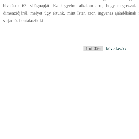
hivatások 63. világnapját. Ez kegyelmi alkalom arra, hogy megosszak 
dimenziójáról, melyet úgy értünk, mint Isten azon ingyenes ajándékának 
sarjad és bontakozik ki.
1 of 356
következő ›