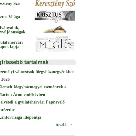
esztény Szó
ztus Világa
dványaink,
yvújdonságok
ulafehérvári
papok lapja
gfrissebb tartalmak
Személyi változások főegyházmegyénkben
 2026
Kiemelt főegyházmegyei események a
Márton Áron emlékévben
elvételi a gyulafehérvári Papnevelő
ntézetbe
ántorvizsga időpontja
továbbiak...