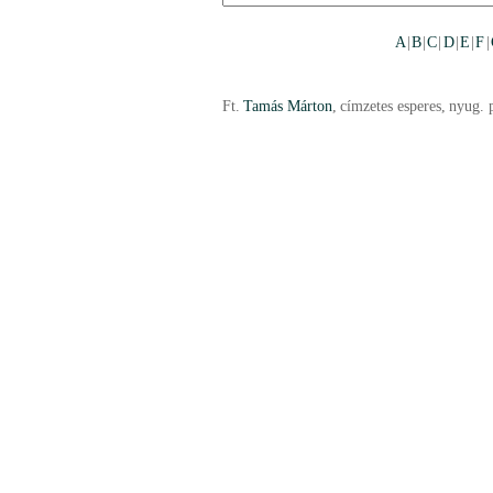
A
|
B
|
C
|
D
|
E
|
F
|
Ft.
Tamás Márton
,
címzetes esperes
,
nyug. 