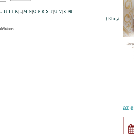
G
|
H
|
I
|
J
|
K
|
L
|
M
|
N
|
O
|
P
|
R
|
S
|
T
|
U
|
V
|
Z
|
All
† Elhunyt
plébános