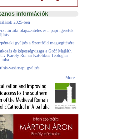
sznos információk
álások 2025-ben
csütörtöki olajszentelés és a papi ígéretek
jítása
pénteki gyűjtés a Szentföld megsegítésére
atkozás és képességvizsga a Gróf Majláth
táv Károly Római Katolikus Teológiai
eumba
tírás-vasárnapi gyűjtés
More...