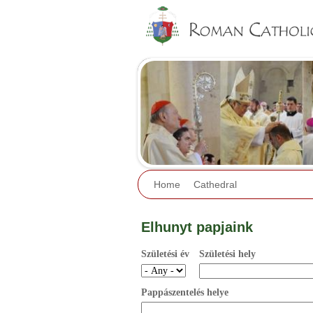
Home
Cathedral
Elhunyt papjaink
Születési év
Születési hely
Pappászentelés helye