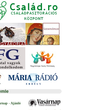
emle
árnap - Ajánló