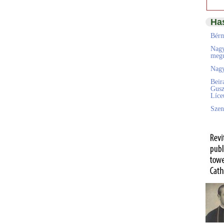
Ha
Bérm
Nagy
megú
Nagy
Beir
Gusz
Líc
Szen