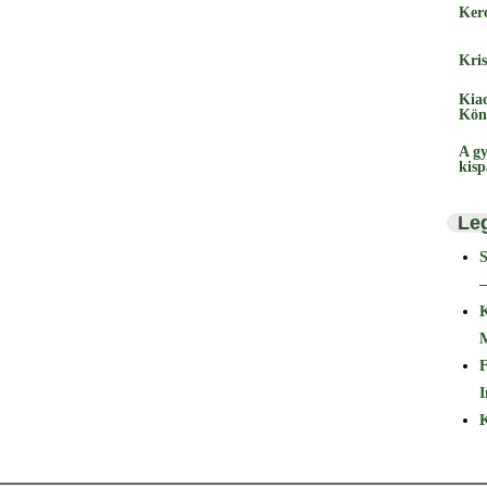
Ker
Kris
Kia
Kön
A gy
kis
Le
–
F
I
K