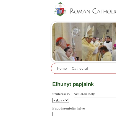
Home
Cathedral
Elhunyt papjaink
Születési év
Születési hely
Pappászentelés helye