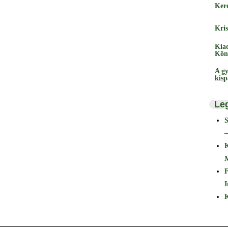
Ker
Kris
Kia
Kön
A gy
kis
Le
–
F
I
K