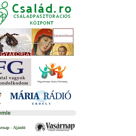
emle
árnap - Ajánló