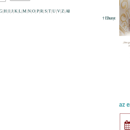
G
|
H
|
I
|
J
|
K
|
L
|
M
|
N
|
O
|
P
|
R
|
S
|
T
|
U
|
V
|
Z
|
All
† Elhunyt