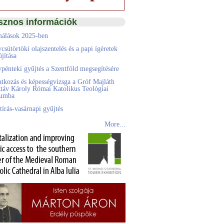
sznos információk
álások 2025-ben
csütörtöki olajszentelés és a papi ígéretek
jítása
pénteki gyűjtés a Szentföld megsegítésére
atkozás és képességvizsga a Gróf Majláth
táv Károly Római Katolikus Teológiai
eumba
tírás-vasárnapi gyűjtés
More...