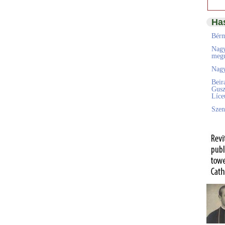
Ha
Bérm
Nagy
megú
Nagy
Beir
Gusz
Líc
Szen