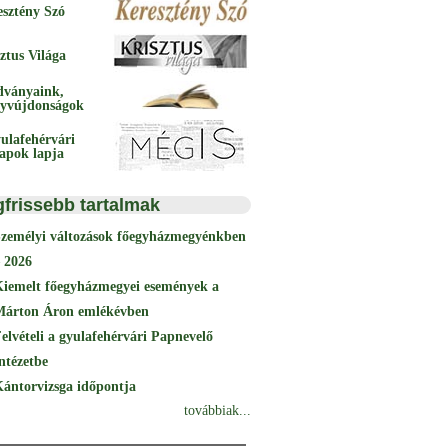
esztény Szó
ztus Világa
dványaink,
yvújdonságok
ulafehérvári
papok lapja
gfrissebb tartalmak
Személyi változások főegyházmegyénkben
 2026
Kiemelt főegyházmegyei események a
Márton Áron emlékévben
elvételi a gyulafehérvári Papnevelő
ntézetbe
ántorvizsga időpontja
továbbiak...