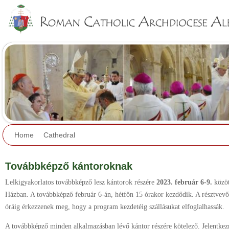
Jump to navigation
Home
Cathedral
Továbbképző kántoroknak
Lelkigyakorlatos továbbképző lesz kántorok részére
2023. február 6-9.
közö
Házban. A továbbképző február 6-án, hétfőn 15 órakor kezdődik. A résztvevő
óráig érkezzenek meg, hogy a program kezdetéig szállásukat elfoglalhassák.
A továbbképző minden alkalmazásban lévő kántor részére kötelező. Jelentkezn