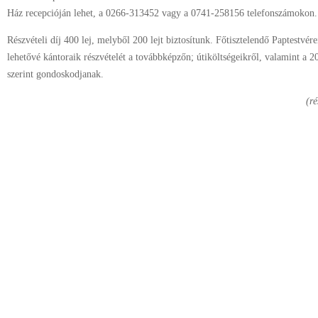
Ház recepcióján lehet, a 0266-313452 vagy a 0741-258156 telefonszámokon.
Részvételi díj 400 lej, melyből 200 lejt biztosítunk. Főtisztelendő Paptestvé
lehetővé kántoraik részvételét a továbbképzőn; útiköltségeikről, valamint a 20
szerint gondoskodjanak.
(ré