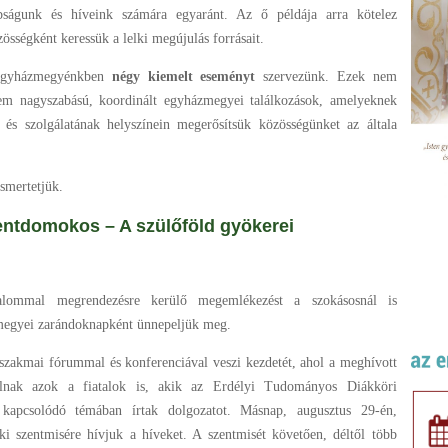
apságunk és híveink számára egyaránt. Az ő példája arra kötelez
sségként keressük a lelki megújulás forrásait.
egyházmegyénkben
négy kiemelt eseményt
szervezünk. Ezek nem
nem nagyszabású, koordinált egyházmegyei találkozások, amelyeknek
és szolgálatának helyszínein megerősítsük közösségünket az általa
smertetjük.
omokos – A szülőföld gyökerei
lommal megrendezésre kerülő megemlékezést a szokásosnál is
megyei zarándoknapként ünnepeljük meg.
szakmai fórummal és konferenciával veszi kezdetét, ahol a meghívott
lalnak azok a fiatalok is, akik az Erdélyi Tudományos Diákköri
apcsolódó témában írtak dolgozatot. Másnap, augusztus 29-én,
ki szentmisére hívjuk a híveket. A szentmisét követően, déltől több