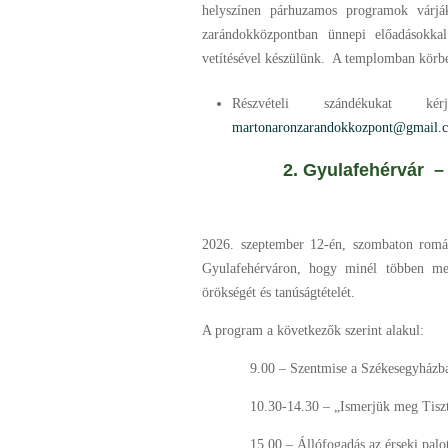
helyszínen párhuzamos programok várj
zarándokközpontban ünnepi előadásokka
vetítésével készülünk. A templomban körbev
Részvételi szándékukat ké
martonaronzarandokkozpont@gmail.
2. Gyulafehérvár – Ism
2026. szeptember 12-én, szombaton román
Gyulafehérváron, hogy minél többen me
örökségét és tanúságtételét.
A program a következők szerint alakul:
9.00 – Szentmise a Székesegyházb
10.30-14.30 – „Ismerjük meg Tiszt
15.00 – Állófogadás az érseki palo