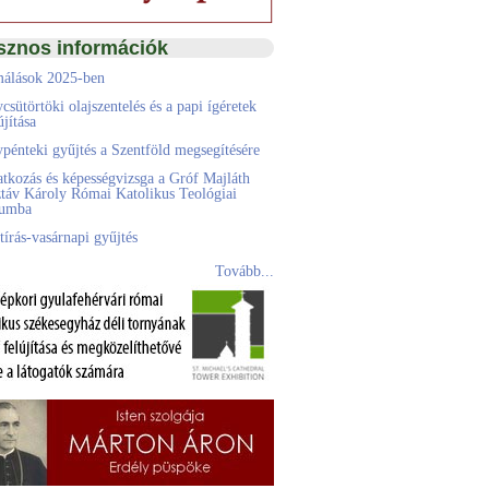
sznos információk
álások 2025-ben
csütörtöki olajszentelés és a papi ígéretek
jítása
pénteki gyűjtés a Szentföld megsegítésére
atkozás és képességvizsga a Gróf Majláth
táv Károly Római Katolikus Teológiai
eumba
tírás-vasárnapi gyűjtés
Tovább...