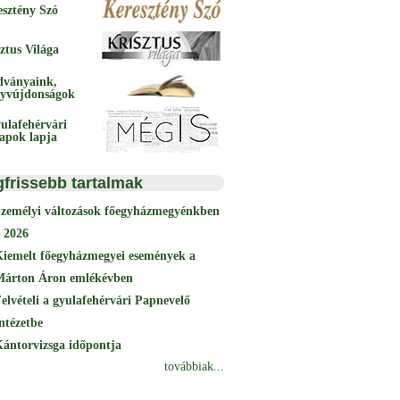
esztény Szó
ztus Világa
dványaink,
yvújdonságok
ulafehérvári
papok lapja
gfrissebb tartalmak
Személyi változások főegyházmegyénkben
 2026
Kiemelt főegyházmegyei események a
Márton Áron emlékévben
elvételi a gyulafehérvári Papnevelő
ntézetbe
ántorvizsga időpontja
továbbiak...