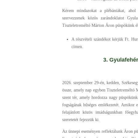
Kérem mindazokat a plébániákat, ahol 
szervezzenek közös zarándoklatot Gyul
Tiszteletreméltó Márton Áron püspökünk éle
A részvételi szándékot kérjük Ft. Hu
címen.
3. Gyulafehérvár 
2026. szeptember 29-én, kedden, Székeseg
össze, amely nap egyben Tiszteletreméltó 
szent tér, amely hordozza nagy püspökünk h
fogságának hűséges emlékezetét. Amikor e
felajánlott közös imádságunkban főegyh
szeretetét fejezzük ki.
Az ünnepi eseményen reflektálunk Áron püsp