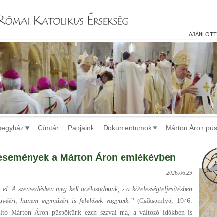
Jump to navigation
ajánlott
segyház
Címtár
Papjaink
Dokumentumok
Márton Áron pü
események a Márton Áron emlékévben
2026.06.29
t el. A szenvedésben meg kell acélosodnunk, s a kötelességteljesítésben
yéért, hanem egymásért is felelősek vagyunk.”
(Csíksomlyó, 1946.
méltó Márton Áron püspökünk ezen szavai ma, a változó időkben is