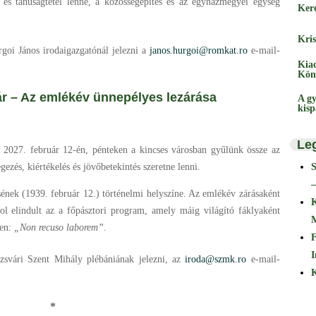
 és tanúságtétel lenne, a közösségépítés és az egyházmegyei egység
Ker
Kris
rgoi János irodaigazgatónál jelezni a
janos.hurgoi@romkat.ro
e-mail-
Kia
Kön
Az emlékév ünnepélyes lezárása
A gy
kis
Le
 2027. február 12-én, pénteken a kincses városban gyűlünk össze az
ezés, kiértékelés és jövőbetekintés szeretne lenni.
–
nek (1939. február 12.) történelmi helyszíne. Az emlékév zárásaként
ol elindult az a főpásztori program, amely máig világító fáklyaként
ben:
„Non recuso laborem”
.
F
I
ozsvári Szent Mihály plébániának jelezni, az
iroda@szmk.ro
e-mail-
K
*