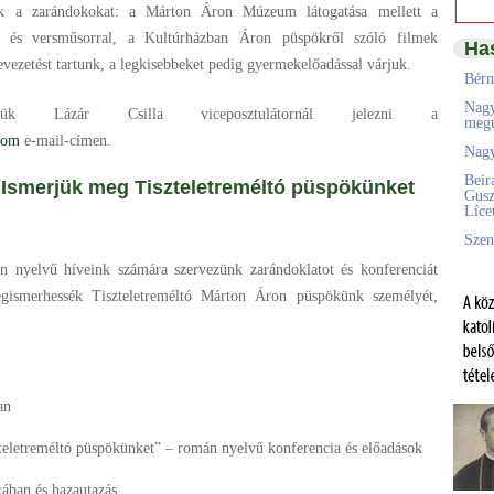
ák a zarándokokat: a Márton Áron Múzeum látogatása mellett a
l és versműsorral, a Kultúrházban Áron püspökről szóló filmek
Ha
ezetést tartunk, a legkisebbeket pedig gyermekelőadással várjuk.
Bérm
Nagy
rjük Lázár Csilla viceposztulátornál jelezni a
megú
com
e-mail-címen.
Nagy
Beir
erjük meg Tiszteletreméltó püspökünket
Gusz
Líc
Szen
 nyelvű híveink számára szervezünk zarándoklatot és konferenciát
gismerhessék Tiszteletreméltó Márton Áron püspökünk személyét,
an
eletreméltó püspökünket” – román nyelvű konferencia és előadások
tában és hazautazás