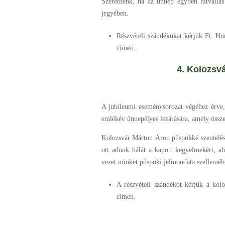
Szeretnénk, ha az ünnep egyben hitvallás
jegyében.
Részvételi szándékukat kérjük Ft. Hu
címen.
4. Kolozsvár – 
A jubileumi eseménysorozat végéhez érve,
emlékév ünnepélyes lezárására, amely összeg
Kolozsvár Márton Áron püspökké szentelésé
ott adunk hálát a kapott kegyelmekért, ah
vezet minket püspöki jelmondata szellemé
A részvételi szándékot kérjük a kol
címen.