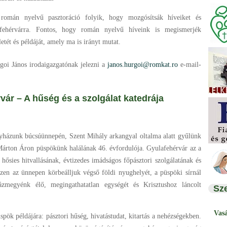
román nyelvű pasztoráció folyik, hogy mozgósítsák híveiket és
afehérvárra. Fontos, hogy román nyelvű híveink is megismerjék
tét és példáját, amely ma is irányt mutat.
rgoi János irodaigazgatónak jelezni a
janos.hurgoi@romkat.ro
e-mail-
– A hűség és a szolgálat katedrája
yházunk búcsúünnepén, Szent Mihály arkangyal oltalma alatt gyűlünk
Márton Áron püspökünk halálának 46. évfordulója. Gyulafehérvár az a
ősies hitvallásának, évtizedes imádságos főpásztori szolgálatának és
zen az ünnepen körbeálljuk végső földi nyughelyét, a püspöki sírnál
ázmegyénk élő, megingathatatlan egységét és Krisztushoz láncolt
Sz
Vas
ök példájára: pásztori hűség, hivatástudat, kitartás a nehézségekben.