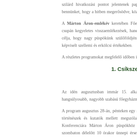
szilárd hivatkozási pontot jelentenek p
bennünket, hogy a hitben megerősödve, közö
A
Márton Áron-emlékév
keretében Fő
csupán kegyeletes visszaemlékezések, ha
célja, hogy nagy püspökünk szülőföldjén 
képviselt szellemi és erkölcsi értékekben.
A részletes programokat megfelelő időben i
1. Csíkszentd
Az idén augusztusban immár 15. alka
hangsúlyosabb, nagyobb szabású főegyház
A program augusztus 28-án, pénteken egy 
történészek és kutatók mellett megszó
Konferenciára Márton Áron püspökhöz k
szombaton délelőtt 10 órakor ünnepi érse