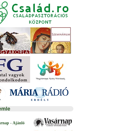
emle
árnap - Ajánló