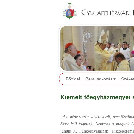
Főoldal
Bemutatkozás
Széke
Kiemelt főegyházmegyei 
„Aki népe sorsát szívén viseli, nem fásulha
össze kell fognunk. Nemcsak a magunk üg
június 9., Pünkösdvasárnap) Tiszteletre