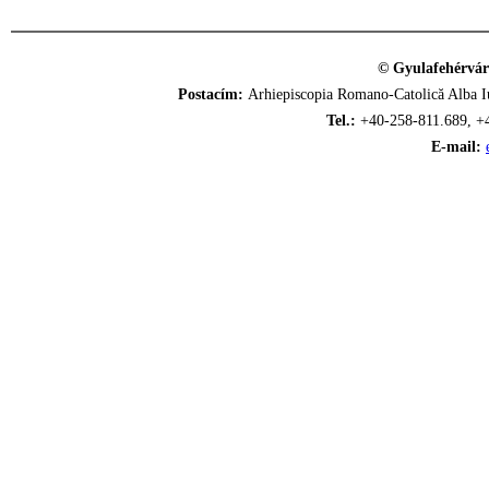
© Gyulafehérvár
Postacím:
Arhiepiscopia Romano-Catolică Alba Iu
Tel.:
+40-258-811.689, +
E-mail: