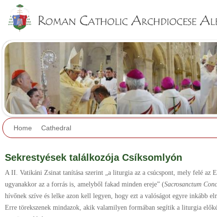
Jump to navigation
Home
Cathedral
Sekrestyések találkozója Csíksomlyón
A II. Vatikáni Zsinat tanítása szerint „a liturgia az a csúcspont, mely felé az
ugyanakkor az a forrás is, amelyből fakad minden ereje” (
Sacrosanctum Conc
hívőnek szíve és lelke azon kell legyen, hogy ezt a valóságot egyre inkább elm
Erre törekszenek mindazok, akik valamilyen formában segítik a liturgia előké