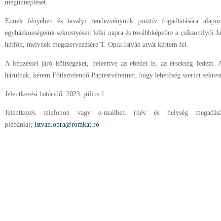
megünneplését.
Ennek fényében és tavalyi rendezvényünk pozitív fogadtatására alapoz
egyházközségeink sekrestyéseit lelki napra és továbbképzőre a csíksomlyói J
hétfőn, melynek megszervezésére T. Opra István atyát kértem fel.
A képzéssel járó költségeket, beleértve az ebédet is, az érsekség fedezi. 
hárulnak; kérem Főtisztelendő Paptestvéreimet, hogy lehetőség szerint sekrest
Jelentkezési határidő: 2023. július 1.
Jelentkezés telefonon vagy e-mailben (név és helység megadásáv
plébánia);
istvan.opra@romkat.ro