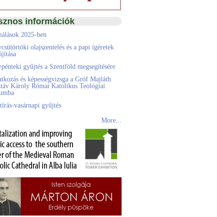
sznos információk
álások 2025-ben
csütörtöki olajszentelés és a papi ígéretek
jítása
pénteki gyűjtés a Szentföld megsegítésére
atkozás és képességvizsga a Gróf Majláth
táv Károly Római Katolikus Teológiai
eumba
tírás-vasárnapi gyűjtés
More...