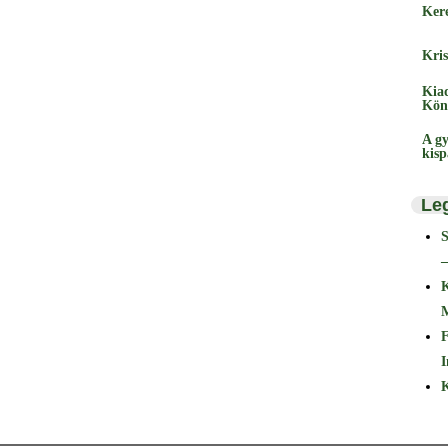
Ker
Kris
Kia
Kön
A gy
kis
Le
–
F
I
K