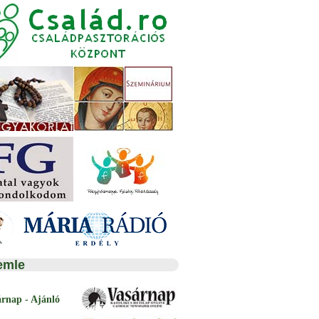
emle
árnap - Ajánló