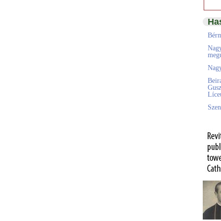
Ha
Bérm
Nagy
megú
Nagy
Beir
Gusz
Líc
Szen