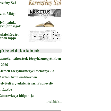
esztény Szó
ztus Világa
dványaink,
yvújdonságok
ulafehérvári
papok lapja
gfrissebb tartalmak
Személyi változások főegyházmegyénkben
 2026
Kiemelt főegyházmegyei események a
Márton Áron emlékévben
elvételi a gyulafehérvári Papnevelő
ntézetbe
ántorvizsga időpontja
továbbiak...