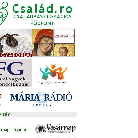
emle
árnap - Ajánló