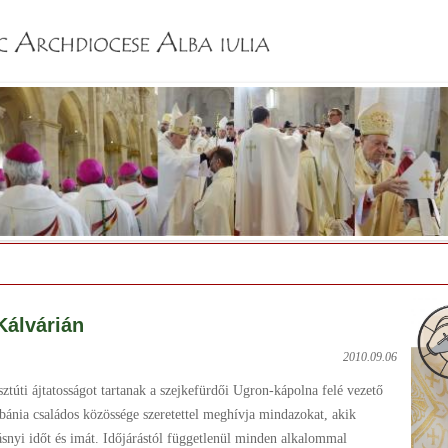
Jump to navigation
Kálvárián
2010.09.06
túti ájtatosságot tartanak a szejkefürdői Ugron-kápolna felé vezető
ánia családos közössége szeretettel meghívja mindazokat, akik
rásnyi időt és imát. Időjárástól függetlenül minden alkalommal