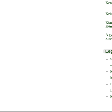
Ker
Kris
Kia
Kön
A gy
kis
Le
–
F
I
K