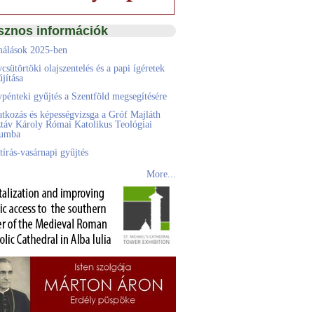
sznos információk
álások 2025-ben
csütörtöki olajszentelés és a papi ígéretek
jítása
pénteki gyűjtés a Szentföld megsegítésére
atkozás és képességvizsga a Gróf Majláth
táv Károly Római Katolikus Teológiai
eumba
tírás-vasárnapi gyűjtés
More...