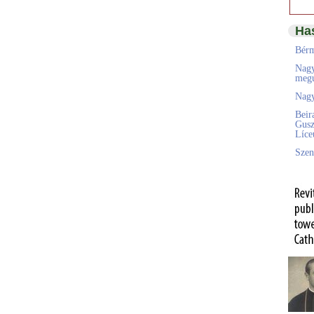
Ha
Bérm
Nagy
megú
Nagy
Beir
Gusz
Líc
Szen