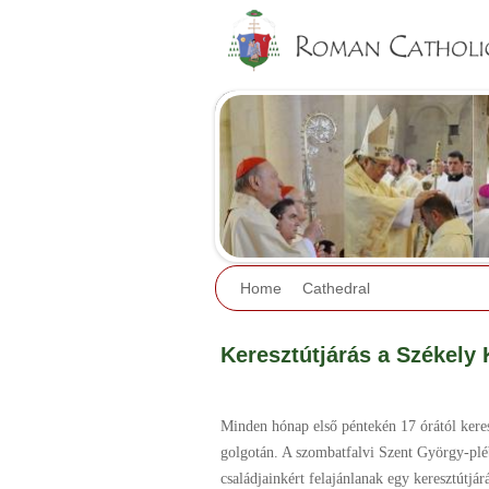
Home
Cathedral
Keresztútjárás a Székely 
Minden hónap első péntekén 17 órától keresz
golgotán. A szombatfalvi Szent György-pléb
családjainkért felajánlanak egy keresztútjá