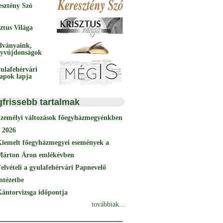
esztény Szó
ztus Világa
dványaink,
yvújdonságok
ulafehérvári
papok lapja
gfrissebb tartalmak
Személyi változások főegyházmegyénkben
 2026
Kiemelt főegyházmegyei események a
Márton Áron emlékévben
elvételi a gyulafehérvári Papnevelő
ntézetbe
ántorvizsga időpontja
továbbiak...