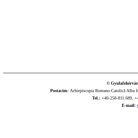
© Gyulafehérvár
Postacím:
Arhiepiscopia Romano-Catolică Alba Iu
Tel.:
+40-258-811.689, +
E-mail: