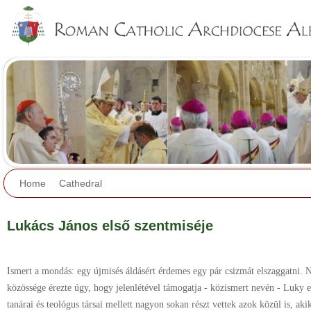
Jump to navigation
Home
Cathedral
Lukács János első szentmiséje
Ismert a mondás: egy újmisés áldásért érdemes egy pár csizmát elszaggatni. 
közössége érezte úgy, hogy jelenlétével támogatja - közismert nevén - Luky el
tanárai és teológus társai mellett nagyon sokan részt vettek azok közül is, aki