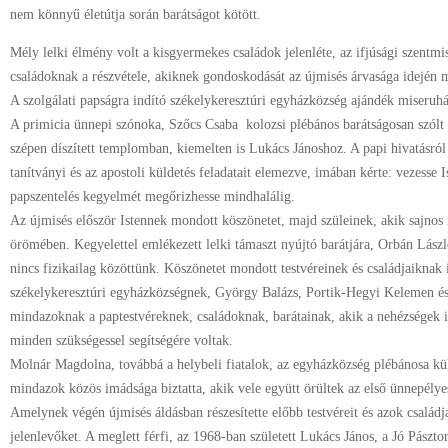
nem könnyű életútja során barátságot kötött.
Mély lelki élmény volt a kisgyermekes családok jelenléte, az ifjúsági szentm
családoknak a részvétele, akiknek gondoskodását az újmisés árvasága idején m
A szolgálati papságra indító székelykeresztúri egyházközség ajándék miseruháj
A primicia ünnepi szónoka, Szőcs Csaba kolozsi plébános barátságosan szólt
szépen díszített templomban, kiemelten is Lukács Jánoshoz. A papi hivatásról 
tanítványi és az apostoli küldetés feladatait elemezve, imában kérte: vezesse 
papszentelés kegyelmét megőrizhesse mindhalálig.
Az újmisés először Istennek mondott köszönetet, majd szüleinek, akik sajnos
örömében. Kegyelettel emlékezett lelki támaszt nyújtó barátjára, Orbán László 
nincs fizikailag közöttünk. Köszönetet mondott testvéreinek és családjaiknak
székelykeresztúri egyházközségnek, György Balázs, Portik-Hegyi Kelemen é
mindazoknak a paptestvéreknek, családoknak, barátainak, akik a nehézségek id
minden szükségessel segítségére voltak.
Molnár Magdolna, továbbá a helybeli fiatalok, az egyházközség plébánosa kül
mindazok közös imádsága biztatta, akik vele együtt örültek az első ünnepély
Amelynek végén újmisés áldásban részesítette előbb testvéreit és azok családja
jelenlevőket. A meglett férfi, az 1968-ban született Lukács János, a Jó Pászto