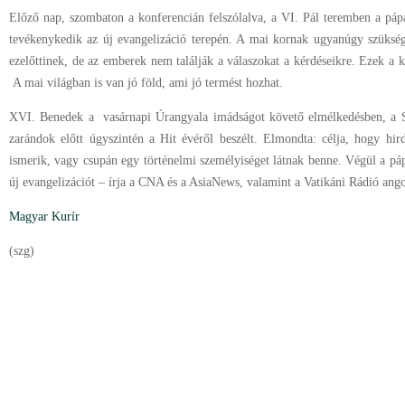
Előző nap, szombaton a konferencián felszólalva, a VI. Pál teremben a pápa
tevékenykedik az új evangelizáció terepén. A mai kornak ugyanúgy szükség
ezelőttinek, de az emberek nem találják a válaszokat a kérdéseikre. Ezek a 
A mai világban is van jó föld, ami jó termést hozhat.
XVI. Benedek a vasárnapi Úrangyala imádságot követő elmélkedésben, a Sz
zarándok előtt úgyszintén a Hit évéről beszélt. Elmondta: célja, hogy hi
ismerik, vagy csupán egy történelmi személyiséget látnak benne. Végül a pá
új evangelizációt – írja a CNA és a AsiaNews, valamint a Vatikáni Rádió ang
Magyar Kurír
(szg)