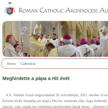
Jump to navigation
Home
Cathedral
Meghirdette a pápa a Hit évét
A II. Vatikáni Zsinat megnyitásának 50. évfordulóján, 2012. október 11-é
Krisztus király ünnepéig tart majd a Hit éve, amelynek célja, hogy hirdessük
ismerik, vagy csupán egy történelmi személyiséget látnak benne – jelentette