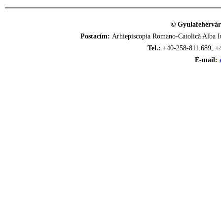
© Gyulafehérvár
Postacím:
Arhiepiscopia Romano-Catolică Alba Iu
Tel.:
+40-258-811.689, +
E-mail: