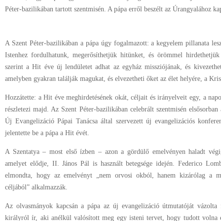
Péter-bazilikában tartott szentmisén. A pápa erről beszélt az Úrangyalához k
A Szent Péter-bazilikában a pápa úgy fogalmazott: a kegyelem pillanata les
Istenhez fordulhatunk, megerősíthetjük hitünket, és örömmel hirdethetj
szerint a Hit éve új lendületet adhat az egyház missziójának, és kivezethe
amelyben gyakran találják magukat, és elvezetheti őket az élet helyére, a Kris
Hozzátette: a Hit éve meghirdetésének okát, céljait és irányelveit egy, a na
részletezi majd. Az Szent Péter-bazilikában celebrált szentmisén elsősorban a
Új Evangelizáció Pápai Tanácsa által szervezett új evangelizációs konferen
jelentette be a pápa a Hit évét.
A Szentatya – most első ízben – azon a gördülő emelvényen haladt végig
amelyet elődje, II. János Pál is használt betegsége idején. Federico Lom
elmondta, hogy az emelvényt „nem orvosi okból, hanem kizárólag a moz
céljából” alkalmazzák.
Az olvasmányok kapcsán a pápa az új evangelizáció útmutatóját vázolta f
királyról ír, aki anélkül valósított meg egy isteni tervet, hogy tudott voln