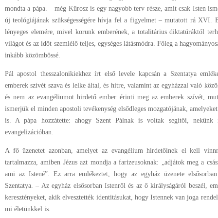
mondta a pápa. – még Kürosz is egy nagyobb terv része, amit csak Isten ism
új teológiájának szükségességére hívja fel a figyelmet – mutatott rá XVI. 
lényeges elemére, mivel korunk emberének, a totalitárius diktatúráktól ter
világot és az időt szemlélő teljes, egységes látásmódra. Főleg a hagyományo
inkább közömbössé.
Pál apostol thesszalonikiekhez írt első levele kapcsán a Szentatya emléke
emberek szívét szava és lelke által, és hitre, valamint az egyházzal való közö
és nem az evangéliumot hirdető ember érinti meg az emberek szívét, muta
ismerjük el minden apostoli tevékenység elsődleges mozgatójának, amelyeket
is. A pápa hozzátette: ahogy Szent Pálnak is voltak segítői, nekünk 
evangelizációban.
A fő üzenetet azonban, amelyet az evangélium hirdetőinek el kell vinn
tartalmazza, amiben Jézus azt mondja a farizeusoknak: „adjátok meg a csász
ami az Istené”. Ez arra emlékeztet, hogy az egyház üzenete elsősorban 
Szentatya. – Az egyház elsősorban Istenről és az ő királyságáról beszél, e
keresztényeket, akik elvesztették identitásukat, hogy Istennek van joga rend
mi életünkkel is.