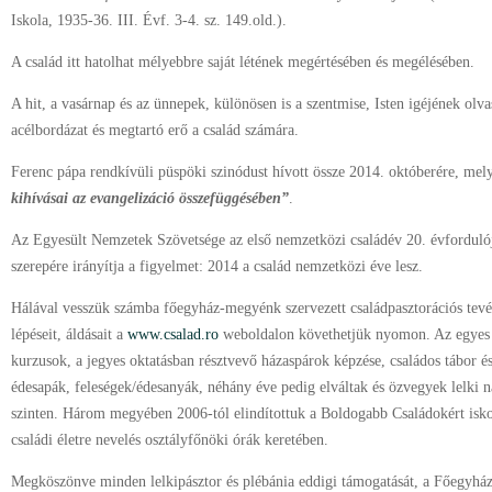
Iskola, 1935-36. III. Évf. 3-4. sz. 149.old.).
A család itt hatolhat mélyebbre saját létének megértésében és megélésében.
A hit, a vasárnap és az ünnepek, különösen is a szentmise, Isten igéjének olva
acélbordázat és megtartó erő a család számára.
Ferenc pápa rendkívüli püspöki szinódust hívott össze 2014. októberére, me
kihívásai az evangelizáció összefüggésében”
.
Az Egyesült Nemzetek Szövetsége az első nemzetközi családév 20. évfordulój
szerepére irányítja a figyelmet: 2014 a család nemzetközi éve lesz.
Hálával vesszük számba főegyház-megyénk szervezett családpasztorációs tev
lépéseit, áldásait a
www.csalad.ro
weboldalon követhetjük nyomon. Az egyes k
kurzusok, a jegyes oktatásban résztvevő házaspárok képzése, családos tábor és
édesapák, feleségek/édesanyák, néhány éve pedig elváltak és özvegyek lelki n
szinten. Három megyében 2006-tól elindítottuk a Boldogabb Családokért isko
családi életre nevelés osztályfőnöki órák keretében.
Megköszönve minden lelkipásztor és plébánia eddigi támogatását, a Főegyház