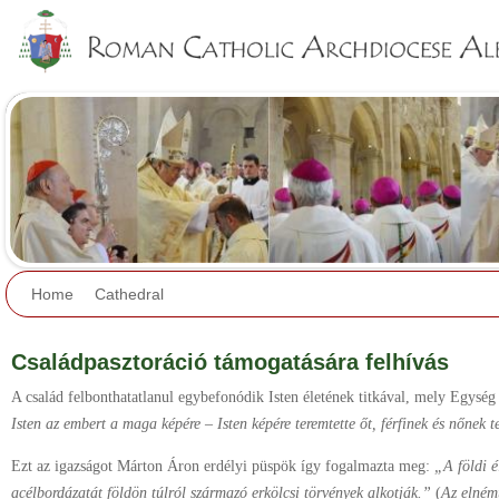
Jump to navigation
Home
Cathedral
Családpasztoráció támogatására felhívás
A család felbonthatatlanul egybefonódik Isten életének titkával, mely Egysé
Isten az embert a maga képére – Isten képére teremtette őt, férfinek és nőnek t
Ezt az igazságot Márton Áron erdélyi püspök így fogalmazta meg:
„A földi é
acélbordázatát földön túlról származó erkölcsi törvények alkotják.”
(
Az elném