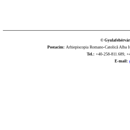
© Gyulafehérvár
Postacím:
Arhiepiscopia Romano-Catolică Alba Iu
Tel.:
+40-258-811.689, +
E-mail: