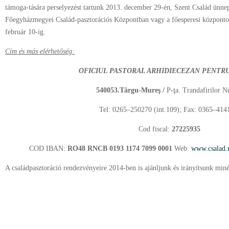
támoga-tására perselyezést tartunk 2013. december 29-én, Szent Család ünn
Főegyházmegyei Család-pasztorációs Központban vagy a főesperesi központok
február 10-ig.
Cím és más elérhetőség:
OFICIUL PASTORAL ARHIDIECEZAN PENTRU
540053.Târgu-Mure
ş /
P-ţa. Trandafirilor Nr
Tel: 0265–250270 (int.109); Fax: 0365–414
Cod fiscal:
27225935
COD IBAN:
RO48 RNCB 0193 1174 7099 0001
Web:
www.csalad.
A családpasztoráció rendezvényeire 2014-ben is ajánljunk és irányítsunk minél