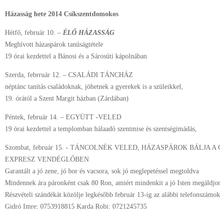
Házasság hete 2014 Csíkszentdomokos
Hétfő, február 10. –
ÉLŐ HÁZASSÁG
Meghívott házaspárok tanúságtétele
19 órai kezdettel a Bánosi és a Sárosúti kápolnában
Szerda, febrruár 12. – CSALÁDI TÁNCHÁZ
néptánc tanítás családoknak, jöhetnek a gyerekek is a szüleikkel,
19. órától a Szent Margit házban (Zárdában)
Péntek, február 14. – EGYÜTT -VELED
19 órai kezdettel a templomban hálaadó szentmise és szentségimádás,
Szombat, február 15. - TÁNCOLNÉK VELED, HÁZASPÁROK BÁLJA
EXPRESZ VENDÉGLŐBEN
Garantált a jó zene, jó bor és vacsora, sok jó meglepetéssel megtoldva
Mindennek ára páronként csak 80 Ron, amiért mindenkit a jó Isten megáldjo
Részvételi szándékát közölje legkésőbb február 13-ig az alábbi telefonszámo
Gidró Imre: 0753918815 Karda Robi: 0721245735