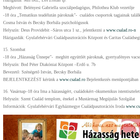
Házigazda: MIFIKE, Les Zoltán lp.
Meghívott: Belényesi Gabriella szociálpedagógus, Philothea Klub vezetője
-18 óra „Tematikus teadélután pároknak”- családos csoportok tagjainak talá
Cosma István és Becsky Borbála pszichológusok
Helyszín: Deus Providebit –Sáros utca 1 sz., jelentkezni a
www.csalad.ro-n
Házigazdák: Gyulafehérvári Családpasztorációs Központ és Caritas Családseg
15. Szombat
-18 óra „Házasság Ünnepe”- meghitt együttlét pároknak, gyertyafényes vacs
Helyszín: Bod Péter Diakóniai Központ –Erdő u. 7b
Bevezető: Szénégető István, Becsky Borbála
BEJELENTKEZÉST kérünk a
www.csalad.ro
Bejelentkezés menüpontjában -
16. Vasárnap–18 óra Ima a házasságért, családokért–ökumenikus istentisztelet
Helyszín: Szent Család templom, énekel a Mustármag Megújulás Szolgálat
Információk: Gyulafehérvári Egyházmegye Családpasztorációs Iroda
www.csa