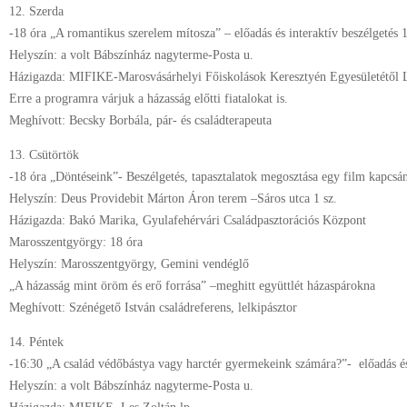
12. Szerda
-18 óra „A romantikus szerelem mítosza” – előadás és interaktív beszélgetés
Helyszín: a volt Bábszínház nagyterme-Posta u.
Házigazda: MIFIKE-Marosvásárhelyi Főiskolások Keresztyén Egyesületétől L
Erre a programra várjuk a házasság előtti fiatalokat is.
Meghívott: Becsky Borbála, pár- és családterapeuta
13. Csütörtök
-18 óra „Döntéseink”- Beszélgetés, tapasztalatok megosztása egy film kapcsá
Helyszín: Deus Providebit Márton Áron terem –Sáros utca 1 sz.
Házigazda: Bakó Marika, Gyulafehérvári Családpasztorációs Központ
Marosszentgyörgy: 18 óra
Helyszín: Marosszentgyörgy, Gemini vendéglő
„A házasság mint öröm és erő forrása” –meghitt együttlét házaspárokna
Meghívott: Szénégető István családreferens, lelkipásztor
14. Péntek
-16:30 „A család védőbástya vagy harctér gyermekeink számára?”- előadás és 
Helyszín: a volt Bábszínház nagyterme-Posta u.