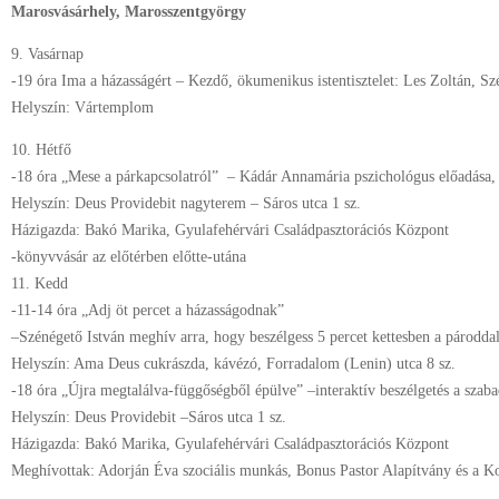
Marosvásárhely, Marosszentgyörgy
9. Vasárnap
-19 óra Ima a házasságért – Kezdő, ökumenikus istentisztelet: Les Zoltán, Sz
Helyszín: Vártemplom
10. Hétfő
-18 óra „Mese a párkapcsolatról” – Kádár Annamária pszichológus előadása, 
Helyszín: Deus Providebit nagyterem – Sáros utca 1 sz.
Házigazda: Bakó Marika, Gyulafehérvári Családpasztorációs Központ
-könyvvásár az előtérben előtte-utána
11. Kedd
-11-14 óra „Adj öt percet a házasságodnak”
–Szénégető István meghív arra, hogy beszélgess 5 percet kettesben a párodda
Helyszín: Ama Deus cukrászda, kávézó, Forradalom (Lenin) utca 8 sz.
-18 óra „Újra megtalálva-függőségből épülve” –interaktív beszélgetés a szaba
Helyszín: Deus Providebit –Sáros utca 1 sz.
Házigazda: Bakó Marika, Gyulafehérvári Családpasztorációs Központ
Meghívottak: Adorján Éva szociális munkás, Bonus Pastor Alapítvány és a K