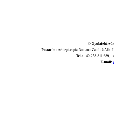
© Gyulafehérvár
Postacím:
Arhiepiscopia Romano-Catolică Alba Iu
Tel.:
+40-258-811.689, +
E-mail: