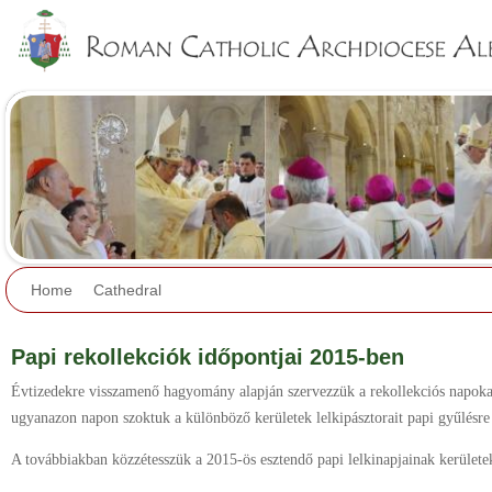
Jump to navigation
Home
Cathedral
Papi rekollekciók időpontjai 2015-ben
Évtizedekre visszamenő hagyomány alapján szervezzük a rekollekciós napok
ugyanazon napon szoktuk a különböző kerületek lelkipásztorait papi gyűlésre
A továbbiakban közzétesszük a 2015-ös esztendő papi lelkinapjainak kerületekr