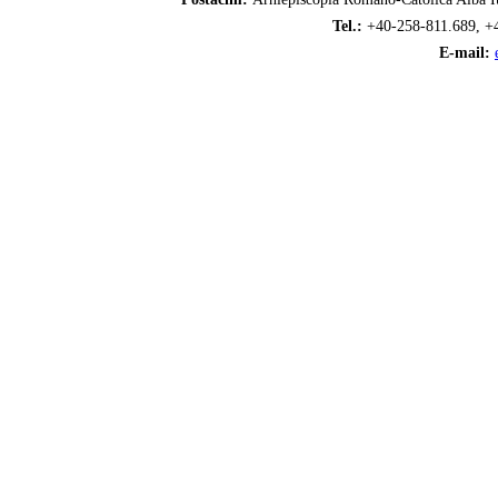
Tel.:
+40-258-811.689, +
E-mail: