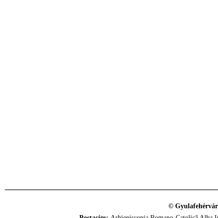
© Gyulafehérvár
Postacím:
Arhiepiscopia Romano-Catolică Alba Iu