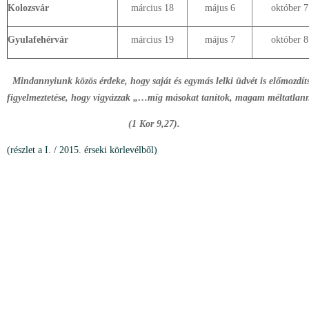
Kolozsvár
március 18
május 6
október 7
Gyulafehérvár
március 19
május 7
október 8
Mindannyiunk közös érdeke, hogy saját és egymás lelki üdvét is előmozdíts
figyelmeztetése, hogy vigyázzak „…míg másokat tanítok, magam méltatlann
(1 Kor 9,27).
(részlet a I. / 2015. érseki körlevélből)