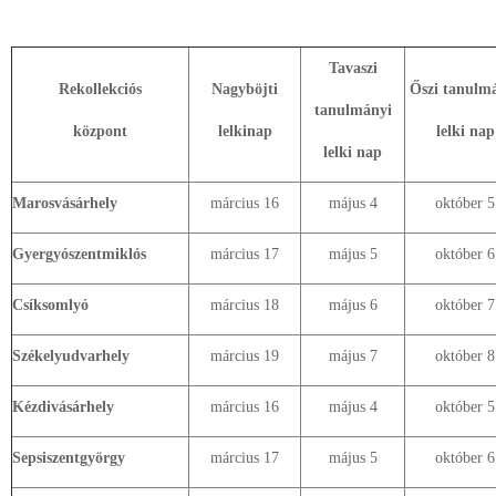
Tavaszi
Rekollekciós
Nagyböjti
Őszi tanulm
tanulmányi
központ
lelkinap
lelki nap
lelki nap
Marosvásárhely
március 16
május 4
október 5
Gyergyószentmiklós
március 17
május 5
október 6
Csíksomlyó
március 18
május 6
október 7
Székelyudvarhely
március 19
május 7
október 8
Kézdivásárhely
március 16
május 4
október 5
Sepsiszentgyörgy
március 17
május 5
október 6