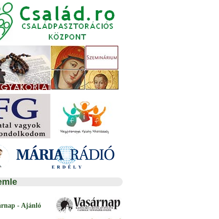
emle
árnap - Ajánló