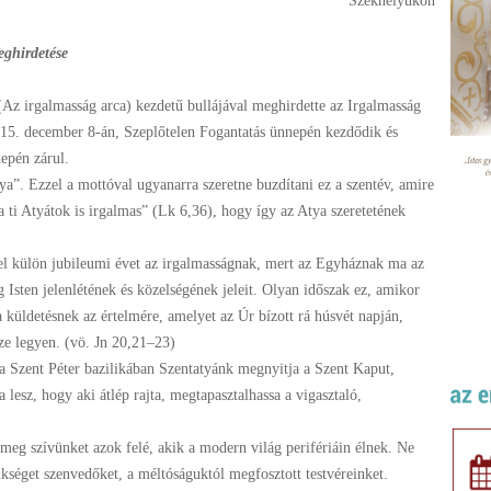
Székhelyükön
eghirdetése
(Az irgalmasság arca) kezdetű bullájával meghirdette az Irgalmasság
015. december 8-án, Szeplőtelen Fogantatás ünnepén kezdődik és
epén zárul.
ya”. Ezzel a mottóval ugyanarra szeretne buzdítani ez a szentév, amire
 ti Atyátok is irgalmas” (Lk 6,36), hogy így az Atya szeretetének
tel külön jubileumi évet az irgalmasságnak, mert az Egyháznak ma az
 Isten jelenlétének és közelségének jeleit. Olyan időszak ez, amikor
 küldetésnek az értelmére, amelyet az Úr bízott rá húsvét napján,
ze legyen. (vö. Jn 20,21–23)
 Szent Péter bazilikában Szentatyánk megnyitja a Szent Kaput,
esz, hogy aki átlép rajta, megtapasztalhassa a vigasztaló,
eg szívünket azok felé, akik a modern világ perifériáin élnek. Ne
séget szenvedőket, a méltóságuktól megfosztott testvéreinket.