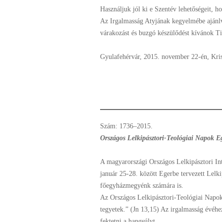
Használjuk jól ki e Szentév lehetőségeit, 
Az Irgalmasság Atyjának kegyelmébe ajánl
várakozást és buzgó készülődést kívánok Ti
Gyulafehérvár, 2015. november 22-én, Kris
Szám: 1736–2015.
Országos Lelkipásztori-Teológiai Napok E
A magyarországi Országos Lelkipásztori Int
január 25-28. között Egerbe tervezett Lelki
főegyházmegyénk számára is.
Az Országos Lelkipásztori-Teológiai Napok 
tegyetek.” (Jn 13,15) Az irgalmasság évéhe
fektetni a hangsúlyt.