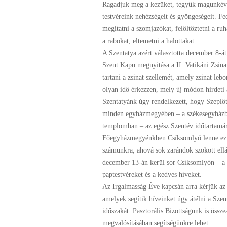
Ragadjuk meg a kezüket, tegyük magunkévá
testvéreink nehézségeit és gyöngeségeit. Fed
megitatni a szomjazókat, felöltöztetni a ru
a rabokat, eltemetni a halottakat.
A Szentatya azért választotta december 8-át
Szent Kapu megnyitása a II. Vatikáni Zsinat
tartani a zsinat szellemét, amely zsinat leb
olyan idő érkezzen, mely új módon hirdeti
Szentatyánk úgy rendelkezett, hogy Szeplő
minden egyházmegyében – a székesegyházban
templomban – az egész Szentév időtartamár
Főegyházmegyénkben Csíksomlyó lenne ez a
számunkra, ahová sok zarándok szokott ell
december 13-án kerül sor Csíksomlyón – a 1
paptestvéreket és a kedves híveket.
Az Irgalmasság Éve kapcsán arra kérjük az
amelyek segítik híveinket úgy átélni a Szen
időszakát. Pasztorális Bizottságunk is össze
megvalósításában segítségünkre lehet.