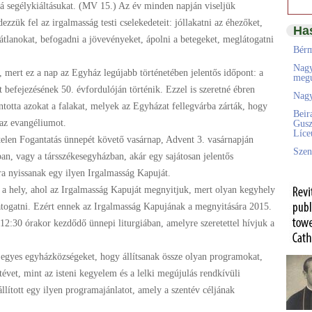
 segélykiáltásukat. (MV 15.) Az év minden napján viseljük
ezzük fel az irgalmasság testi cselekedeteit: jóllakatni az éhezőket,
Ha
hátlanokat, befogadni a jövevényeket, ápolni a betegeket, meglátogatni
Bérm
Nagy
, mert ez a nap az Egyház legújabb történetében jelentős időpont: a
megú
 befejezésének 50. évfordulóján történik. Ezzel is szeretné ébren
Nagy
ontotta azokat a falakat, melyek az Egyházat fellegvárba zárták, hogy
Beir
 az evangéliumot.
Gusz
Líc
telen Fogantatás ünnepét követő vasárnap, Advent 3. vasárnapján
Szen
, vagy a társszékesegyházban, akár egy sajátosan jelentős
a nyissanak egy ilyen Irgalmasság Kapuját.
 hely, ahol az Irgalmasság Kapuját megnyitjuk, mert olyan kegyhely
átogatni. Ezért ennek az Irgalmasság Kapujának a megnyitására 2015.
2:30 órakor kezdődő ünnepi liturgiában, amelyre szeretettel hívjuk a
 egyes egyházközségeket, hogy állítsanak össze olyan programokat,
tévet, mint az isteni kegyelem és a lelki megújulás rendkívüli
állított egy ilyen programajánlatot, amely a szentév céljának