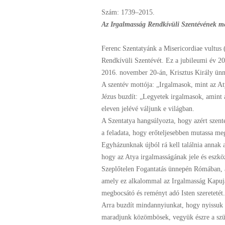
Szám: 1739–2015.
Az Irgalmasság Rendkívüli Szentévének m
Ferenc Szentatyánk a Misericordiae vultus 
Rendkívüli Szentévét. Ez a jubileumi év 2
2016. november 20-án, Krisztus Király ünn
A szentév mottója: „Irgalmasok, mint az At
Jézus buzdít: „Legyetek irgalmasok, amint a
eleven jelévé váljunk e világban.
A Szentatya hangsúlyozta, hogy azért szen
a feladata, hogy erőteljesebben mutassa meg
Egyházunknak újból rá kell találnia annak a
hogy az Atya irgalmasságának jele és eszkö
Szeplőtelen Fogantatás ünnepén Rómában, a
amely ez alkalommal az Irgalmasság Kapuja l
megbocsátó és reményt adó Isten szeretetét.
Arra buzdít mindannyiunkat, hogy nyissuk m
maradjunk közömbösek, vegyük észre a szük