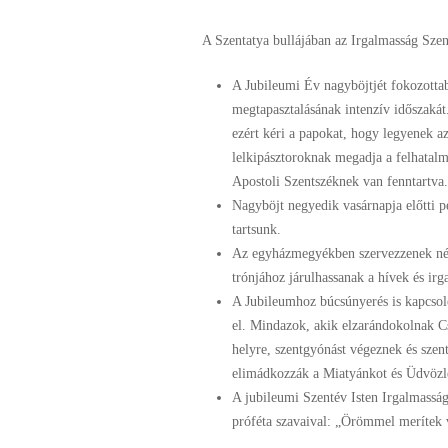
A Szentatya bullájában az Irgalmasság Szen
A Jubileumi Év nagyböjtjét fokozotta
megtapasztalásának intenzív időszakát.
ezért kéri a papokat, hogy legyenek a
lelkipásztoroknak megadja a felhatalm
Apostoli Szentszéknek van fenntartva.
Nagyböjt negyedik vasárnapja előtti p
tartsunk.
Az egyházmegyékben szervezzenek nép
trónjához járulhassanak a hívek és irg
A Jubileumhoz búcsúnyerés is kapcsol
el. Mindazok, akik elzarándokolnak C
helyre, szentgyónást végeznek és szent
elimádkozzák a Miatyánkot és Üdvözlé
A jubileumi Szentév Isten Irgalmasság
próféta szavaival: „Örömmel merítek v