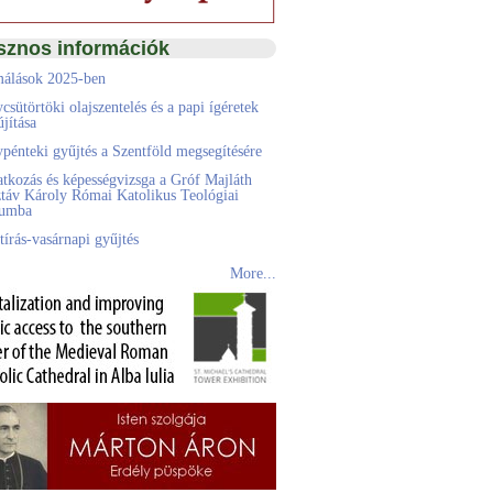
sznos információk
álások 2025-ben
csütörtöki olajszentelés és a papi ígéretek
jítása
pénteki gyűjtés a Szentföld megsegítésére
atkozás és képességvizsga a Gróf Majláth
táv Károly Római Katolikus Teológiai
eumba
tírás-vasárnapi gyűjtés
More...