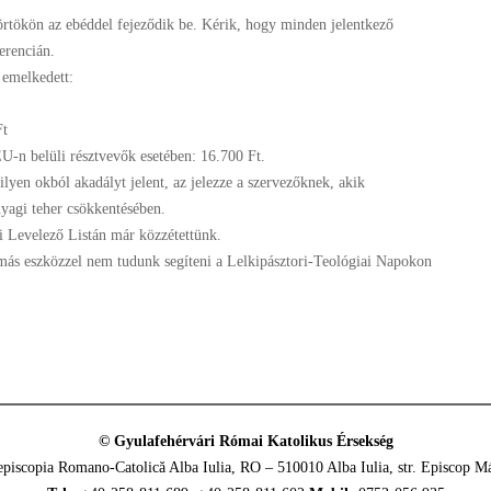
törtökön az ebéddel fejeződik be. Kérik, hogy minden jelentkező
ferencián.
 emelkedett:
Ft
U-n belüli résztvevők esetében: 16.700 Ft.
ilyen okból akadályt jelent, az jelezze a szervezőknek, akik
yagi teher csökkentésében.
pi Levelező Listán már közzétettünk.
, más eszközzel nem tudunk segíteni a Lelkipásztori-Teológiai Napokon
© Gyulafehérvári Római Katolikus Érsekség
episcopia Romano-Catolică Alba Iulia, RO – 510010 Alba Iulia, str. Episcop Má