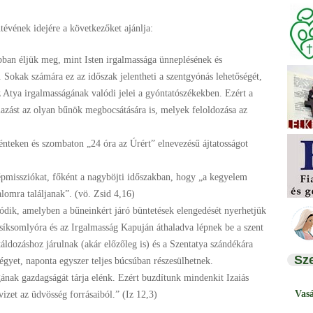
tévének idejére a következőket ajánlja:
bban éljük meg, mint Isten irgalmassága ünneplésének és
 Sokak számára ez az időszak jelentheti a szentgyónás lehetőségét,
z Atya irgalmasságának valódi jelei a gyóntatószékekben. Ezért a
azást az olyan bűnök megbocsátására is, melyek feloldozása az
énteken és szombaton „24 óra az Úrért” elnevezésű ájtatosságot
missziókat, főként a nagyböjti időszakban, hogy „a kegyelem
alomra találjanak”. (vö. Zsid 4,16)
ódik, amelyben a bűneinkért járó büntetések elengedését nyerhetjük
síksomlyóra és az Irgalmasság Kapuján áthaladva lépnek be a szent
áldozáshoz járulnak (akár előzőleg is) és a Szentatya szándékára
Sz
gyet, naponta egyszer teljes búcsúban részesülhetnek.
ának gazdagságát tárja elénk. Ezért buzdítunk mindenkit Izaiás
Vas
izet az üdvösség forrásaiból.” (Iz 12,3)