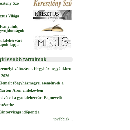
esztény Szó
ztus Világa
dványaink,
yvújdonságok
ulafehérvári
papok lapja
gfrissebb tartalmak
Személyi változások főegyházmegyénkben
 2026
Kiemelt főegyházmegyei események a
Márton Áron emlékévben
elvételi a gyulafehérvári Papnevelő
ntézetbe
ántorvizsga időpontja
továbbiak...