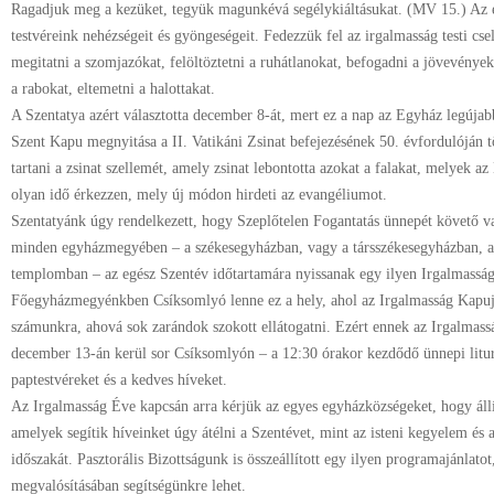
Ragadjuk meg a kezüket, tegyük magunkévá segélykiáltásukat. (MV 15.) Az 
testvéreink nehézségeit és gyöngeségeit. Fedezzük fel az irgalmasság testi csel
megitatni a szomjazókat, felöltöztetni a ruhátlanokat, befogadni a jövevények
a rabokat, eltemetni a halottakat.
A Szentatya azért választotta december 8-át, mert ez a nap az Egyház legújabb
Szent Kapu megnyitása a II. Vatikáni Zsinat befejezésének 50. évfordulóján tö
tartani a zsinat szellemét, amely zsinat lebontotta azokat a falakat, melyek a
olyan idő érkezzen, mely új módon hirdeti az evangéliumot.
Szentatyánk úgy rendelkezett, hogy Szeplőtelen Fogantatás ünnepét követő v
minden egyházmegyében – a székesegyházban, vagy a társszékesegyházban, ak
templomban – az egész Szentév időtartamára nyissanak egy ilyen Irgalmasság
Főegyházmegyénkben Csíksomlyó lenne ez a hely, ahol az Irgalmasság Kapuj
számunkra, ahová sok zarándok szokott ellátogatni. Ezért ennek az Irgalmas
december 13-án kerül sor Csíksomlyón – a 12:30 órakor kezdődő ünnepi liturg
paptestvéreket és a kedves híveket.
Az Irgalmasság Éve kapcsán arra kérjük az egyes egyházközségeket, hogy áll
amelyek segítik híveinket úgy átélni a Szentévet, mint az isteni kegyelem és 
időszakát. Pasztorális Bizottságunk is összeállított egy ilyen programajánlato
megvalósításában segítségünkre lehet.