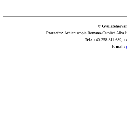
© Gyulafehérvár
Postacím:
Arhiepiscopia Romano-Catolică Alba Iu
Tel.:
+40-258-811.689, +
E-mail: