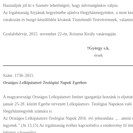
Használjuk jól ki e Szentév lehetőségeit, hogy üdvösségünkre váljon.
Az Irgalmasság Atyjának kegyelmébe ajánlva főegyházmegyénket, a most kez
várakozást és buzgó készülődést kívánok Tisztelendő Testvéreimnek, valamint
Gyulafehérvár, 2015. november 22-én, Krisztus Király vasárnapján.
†György s.k.
érsek
Szám: 1736–2015.
Országos Lelkipásztori-Teológiai Napok Egerben
A magyarországi Országos Lelkipásztori Intézet igazgatója hozzánk is eljutta
január 25-28. között Egerbe tervezett Lelkipásztori- Teológiai Napokon való 
főegyházmegyénk számára is.
Az Országos Lelkipásztori-Teológiai Napok 2016. évi jelmondata: „…amint én
tegyetek.” (Jn 13,15) Az irgalmasság évéhez kapcsolódva a rendezvény fő tém
fektetni a hangsúlyt.