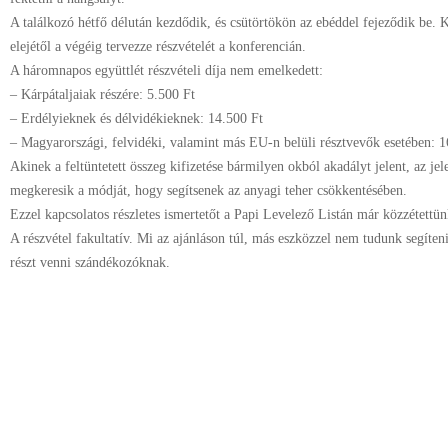
A találkozó hétfő délután kezdődik, és csütörtökön az ebéddel fejeződik be. 
elejétől a végéig tervezze részvételét a konferencián.
A háromnapos együttlét részvételi díja nem emelkedett:
– Kárpátaljaiak részére: 5.500 Ft
– Erdélyieknek és délvidékieknek: 14.500 Ft
– Magyarországi, felvidéki, valamint más EU-n belüli résztvevők esetében: 1
Akinek a feltüntetett összeg kifizetése bármilyen okból akadályt jelent, az je
megkeresik a módját, hogy segítsenek az anyagi teher csökkentésében.
Ezzel kapcsolatos részletes ismertetőt a Papi Levelező Listán már közzétettün
A részvétel fakultatív. Mi az ajánláson túl, más eszközzel nem tudunk segíte
részt venni szándékozóknak.