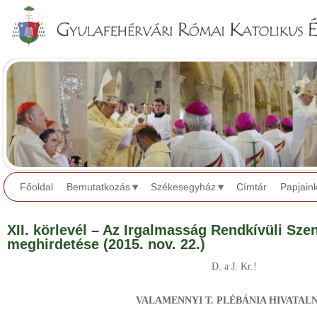
Jump to navigation
Főoldal
Bemutatkozás
Székesegyház
Címtár
Papjain
XII. körlevél – Az Irgalmasság Rendkívüli Sze
meghirdetése (2015. nov. 22.)
D. a J. Kr.!
VALAMENNYI T. PLÉBÁNIA HIVATAL