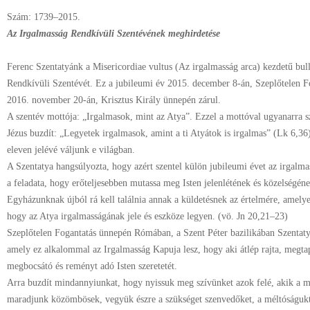
Szám: 1739–2015.
Az Irgalmasság Rendkívüli Szentévének meghirdetése
Ferenc Szentatyánk a Misericordiae vultus (Az irgalmasság arca) kezdetű bul
Rendkívüli Szentévét. Ez a jubileumi év 2015. december 8-án, Szeplőtelen F
2016. november 20-án, Krisztus Király ünnepén zárul.
A szentév mottója: „Irgalmasok, mint az Atya”. Ezzel a mottóval ugyanarra sz
Jézus buzdít: „Legyetek irgalmasok, amint a ti Atyátok is irgalmas” (Lk 6,36
eleven jelévé váljunk e világban.
A Szentatya hangsúlyozta, hogy azért szentel külön jubileumi évet az irgal
a feladata, hogy erőteljesebben mutassa meg Isten jelenlétének és közelségéne
Egyházunknak újból rá kell találnia annak a küldetésnek az értelmére, amelyet
hogy az Atya irgalmasságának jele és eszköze legyen. (vö. Jn 20,21–23)
Szeplőtelen Fogantatás ünnepén Rómában, a Szent Péter bazilikában Szentat
amely ez alkalommal az Irgalmasság Kapuja lesz, hogy aki átlép rajta, megtap
megbocsátó és reményt adó Isten szeretetét.
Arra buzdít mindannyiunkat, hogy nyissuk meg szívünket azok felé, akik a mo
maradjunk közömbösek, vegyük észre a szükséget szenvedőket, a méltóságuktó