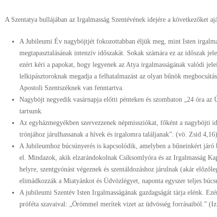
A Szentatya bullájában az Irgalmasság Szentévének idejére a következőket ajá
A Jubileumi Év nagyböjtjét fokozottabban éljük meg, mint Isten irgalm
megtapasztalásának intenzív időszakát. Sokak számára ez az időszak jele
ezért kéri a papokat, hogy legyenek az Atya irgalmasságának valódi jele
lelkipásztoroknak megadja a felhatalmazást az olyan bűnök megbocsátásá
Apostoli Szentszéknek van fenntartva.
Nagyböjt negyedik vasárnapja előtti pénteken és szombaton „24 óra az Ú
tartsunk.
Az egyházmegyékben szervezzenek népmissziókat, főként a nagyböjti i
trónjához járulhassanak a hívek és irgalomra találjanak”. (vö. Zsid 4,16
A Jubileumhoz búcsúnyerés is kapcsolódik, amelyben a bűneinkért járó 
el. Mindazok, akik elzarándokolnak Csíksomlyóra és az Irgalmasság Kap
helyre, szentgyónást végeznek és szentáldozáshoz járulnak (akár előzőleg
elimádkozzák a Miatyánkot és Üdvözlégyet, naponta egyszer teljes búcs
A jubileumi Szentév Isten Irgalmasságának gazdagságát tárja elénk. Ezé
próféta szavaival: „Örömmel merítek vizet az üdvösség forrásaiból.” (Iz